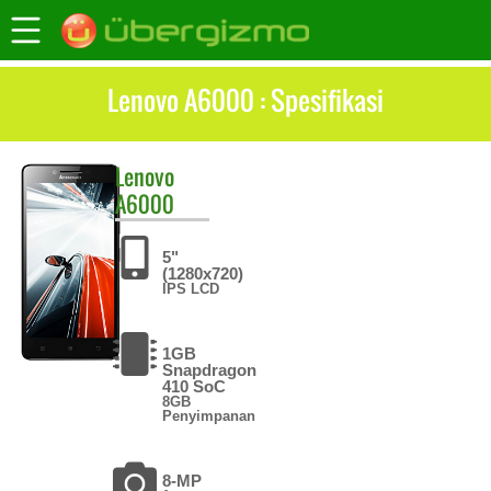
Lenovo A6000 : Spesifikasi
Lenovo
A6000
5"
(1280x720)
IPS LCD
1GB
Snapdragon
410 SoC
8GB
Penyimpanan
8-MP