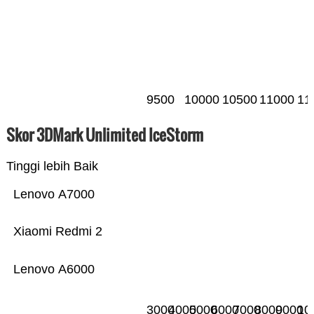
9500
10000
10500
11000
11
Skor 3DMark Unlimited IceStorm
Tinggi lebih Baik
Lenovo A7000
Xiaomi Redmi 2
Lenovo A6000
3000
4000
5000
6000
7000
8000
9000
10