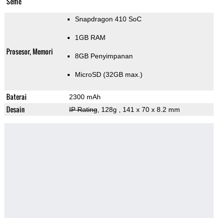
Selfie
Snapdragon 410 SoC
1GB RAM
Prosesor, Memori
8GB Penyimpanan
MicroSD (32GB max.)
Baterai
2300 mAh
Desain
IP Rating
, 128g
, 141 x 70 x 8.2 mm