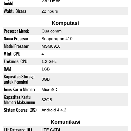
2300 mAh
(mAh)
Waktu Bicara
22 hours
Komputasi
Prosesor Merek
Qualcomm
Nama Prosesor
Snapdragon 410
Model Prosesor
MSM8916
# Inti CPU
4
Frekuensi CPU
1.2 GHz
RAM
1GB
Kapasitas Storage
8GB
untuk Pemakai
Jenis Kartu Memori
MicroSD
Kapasitas Kartu
32GB
Memori Maksimum
Sistem Operasi (OS)
Android 4.4.2
Komunikasi
LTE Category (DL)
LTE CAT4