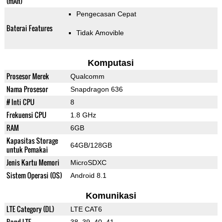
(mAh)
Pengecasan Cepat
Baterai Features
Tidak Amovible
Komputasi
Prosesor Merek
Qualcomm
Nama Prosesor
Snapdragon 636
# Inti CPU
8
Frekuensi CPU
1.8 GHz
RAM
6GB
Kapasitas Storage
64GB/128GB
untuk Pemakai
Jenis Kartu Memori
MicroSDXC
Sistem Operasi (OS)
Android 8.1
Komunikasi
LTE Category (DL)
LTE CAT6
Band LTE