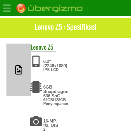
Lenovo Z5 : Spesifikasi
Lenovo
Z5
6.2"
(2246x1080)
IPS LCD
6GB
Snapdragon
636 SoC
64GB/128GB
Penyimpanan
16-MP,
f/2, OIS
2