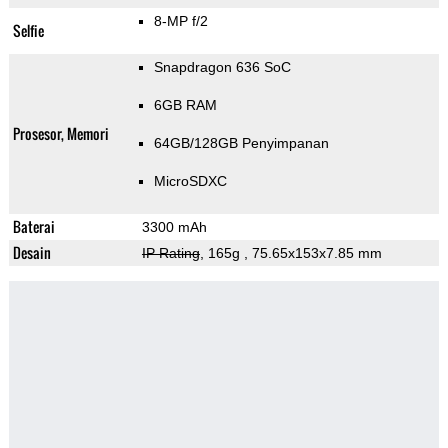
8-MP f/2
Selfie
Snapdragon 636 SoC
6GB RAM
Prosesor, Memori
64GB/128GB Penyimpanan
MicroSDXC
Baterai
3300 mAh
Desain
IP Rating
, 165g
, 75.65x153x7.85 mm