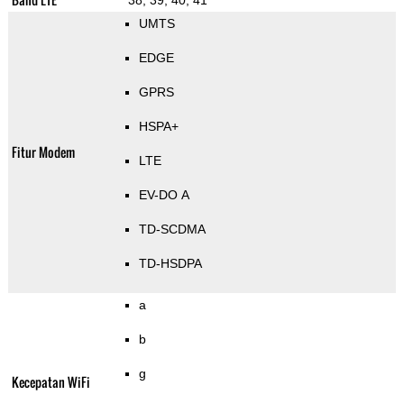
38, 39, 40, 41
UMTS
EDGE
GPRS
HSPA+
Fitur Modem
LTE
EV-DO A
TD-SCDMA
TD-HSDPA
a
b
g
Kecepatan WiFi