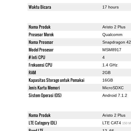
Waktu Bicara
17 hours
Nama Produk
Aristo 2 Plus
Prosesor Merek
Qualcomm
Nama Prosesor
Snapdragon 4
Model Prosesor
MSM8917
# Inti CPU
4
Frekuensi CPU
1.4 GHz
RAM
2GB
Kapasitas Storage untuk Pemakai
16GB
Jenis Kartu Memori
MicroSDXC
Sistem Operasi (OS)
Android 7.1.2
Nama Produk
Aristo 2 Plus
LTE Category (DL)
LTE CAT4
150 M
Band LTE
12, 66