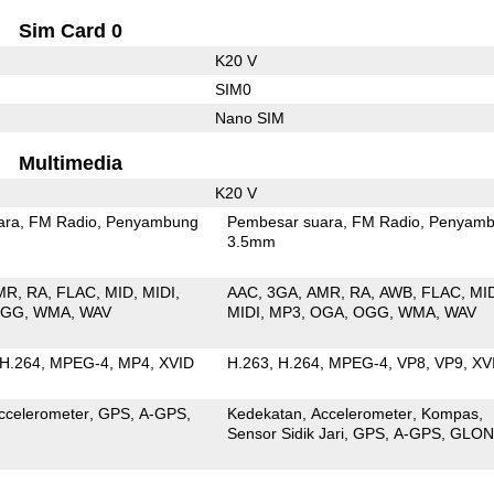
Sim Card 0
K20 V
SIM0
Nano SIM
Multimedia
K20 V
ara
FM Radio
Penyambung
Pembesar suara
FM Radio
Penyamb
3.5mm
MR
RA
FLAC
MID
MIDI
AAC
3GA
AMR
RA
AWB
FLAC
MI
OGG
WMA
WAV
MIDI
MP3
OGA
OGG
WMA
WAV
H.264
MPEG-4
MP4
XVID
H.263
H.264
MPEG-4
VP8
VP9
XV
ccelerometer
GPS
A-GPS
Kedekatan
Accelerometer
Kompas
Sensor Sidik Jari
GPS
A-GPS
GLON