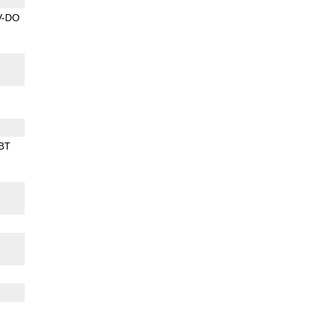
V-DO
BT