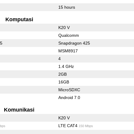
15 hours
Komputasi
K20 V
Qualcomm
25
Snapdragon 425
MSM8917
4
1.4 GHz
2GB
16GB
MicroSDXC
Android 7.0
Komunikasi
K20 V
LTE CAT4
bps
150 Mbps