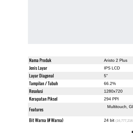
Nama Produk
Aristo 2 Plus
Jenis Layar
IPS LCD
Layar Diagonal
5"
Tampilan / Tubuh
66.2%
Resolusi
1280x720
Kerapatan Piksel
294 PPI
Multitouch
G
Features
Bit Warna (# Warna)
24 bit
(16,777,216