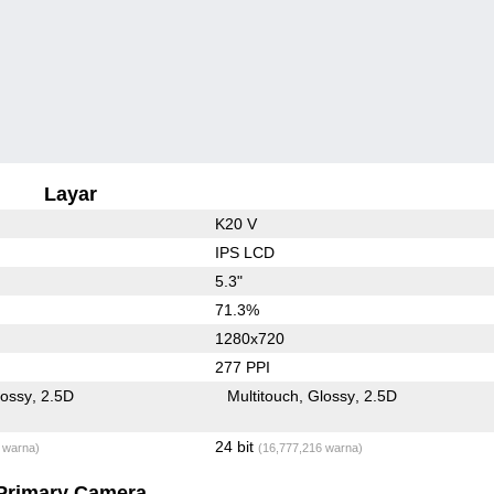
Layar
K20 V
IPS LCD
5.3"
71.3%
1280x720
277 PPI
lossy
2.5D
Multitouch
Glossy
2.5D
24 bit
 warna)
(16,777,216 warna)
Primary Camera