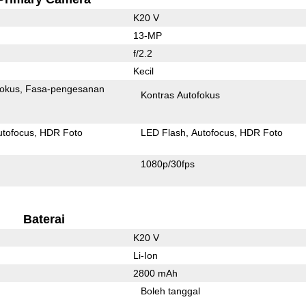
K20 V
13-MP
f/2.2
Kecil
fokus
Fasa-pengesanan
Kontras Autofokus
utofocus
HDR Foto
LED Flash
Autofocus
HDR Foto
1080p/30fps
Baterai
K20 V
Li-Ion
2800 mAh
l
Boleh tanggal