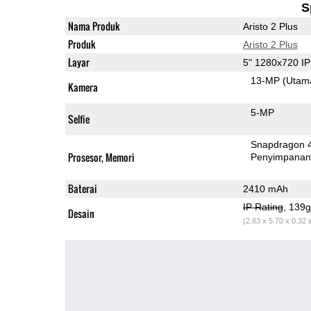
S
Nama Produk
Aristo 2 Plus
Produk
Aristo 2 Plus
Layar
5" 1280x720 I
13-MP
(Utam
Kamera
5-MP
Selfie
Snapdragon 
Prosesor, Memori
Penyimpana
Baterai
2410 mAh
IP Rating
, 139
Desain
(2.83 x 5.70 x 0.32 