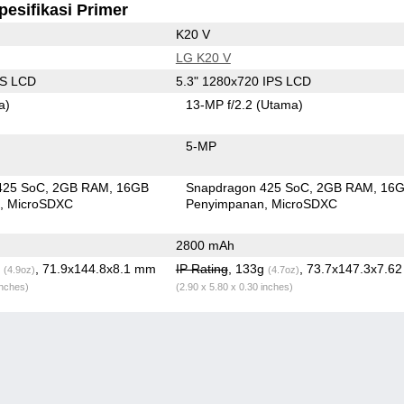
pesifikasi Primer
K20 V
LG K20 V
PS LCD
5.3" 1280x720 IPS LCD
a)
13-MP f/2.2
(Utama)
5-MP
425 SoC
2GB RAM
16GB
Snapdragon 425 SoC
2GB RAM
16
n
MicroSDXC
Penyimpanan
MicroSDXC
2800 mAh
g
, 71.9x144.8x8.1 mm
IP Rating
, 133g
, 73.7x147.3x7.6
(4.9oz)
(4.7oz)
inches)
(2.90 x 5.80 x 0.30 inches)