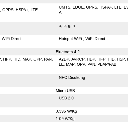
UMTS
EDGE
GPRS
HSPA+
LTE
E
E
GPRS
HSPA+
LTE
A
a
b
g
n
WiFi Direct
Hotspot WiFi
WiFi Direct
Bluetooth 4.2
P
HFP
HID
MAP
OPP
PAN
A2DP
AVRCP
HDP
HFP
HID
HSP
LE
MAP
OPP
PAN
PBAP/PAB
NFC Disokong
Micro USB
USB 2.0
0.395 W/Kg
1.09 W/Kg