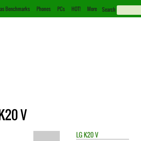
as Benchmarks
Phones
PCs
HOT!
More
Search
 K20 V
LG
K20 V