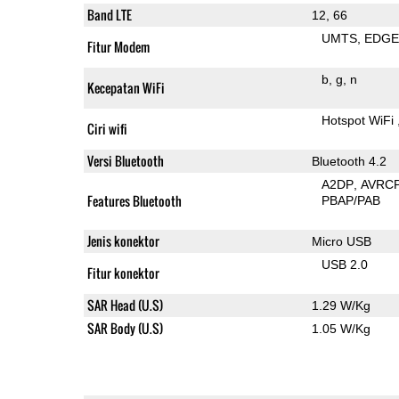
Band LTE
12, 66
UMTS
EDG
Fitur Modem
b
g
n
Kecepatan WiFi
Hotspot WiFi
Ciri wifi
Versi Bluetooth
Bluetooth 4.2
A2DP
AVRC
Features Bluetooth
PBAP/PAB
Jenis konektor
Micro USB
USB 2.0
Fitur konektor
SAR Head (U.S)
1.29 W/Kg
SAR Body (U.S)
1.05 W/Kg