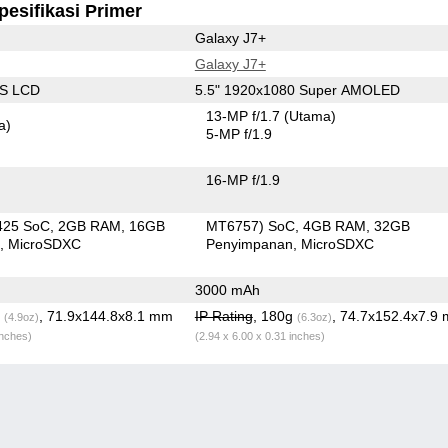
pesifikasi Primer
Galaxy J7+
Galaxy J7+
PS LCD
5.5" 1920x1080 Super AMOLED
13-MP f/1.7
(Utama)
a)
5-MP f/1.9
16-MP f/1.9
425 SoC
2GB RAM
16GB
MT6757) SoC
4GB RAM
32GB
n
MicroSDXC
Penyimpanan
MicroSDXC
3000 mAh
g
, 71.9x144.8x8.1 mm
IP Rating
, 180g
, 74.7x152.4x7.9
(4.9oz)
(6.3oz)
inches)
(2.94 x 6.00 x 0.31 inches)