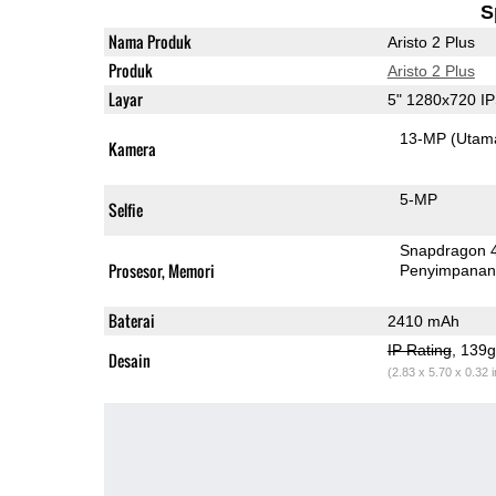
S
Nama Produk
Aristo 2 Plus
Produk
Aristo 2 Plus
Layar
5" 1280x720 I
13-MP
(Utam
Kamera
5-MP
Selfie
Snapdragon 
Prosesor, Memori
Penyimpana
Baterai
2410 mAh
IP Rating
, 139
Desain
(2.83 x 5.70 x 0.32 