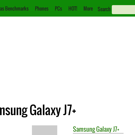
as Benchmarks
Phones
PCs
HOT!
More
Search
amsung Galaxy J7+
Samsung
Galaxy J7+