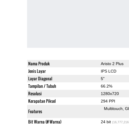
Nama Produk
Aristo 2 Plus
Jenis Layar
IPS LCD
Layar Diagonal
5"
Tampilan / Tubuh
66.2%
Resolusi
1280x720
Kerapatan Piksel
294 PPI
Multitouch
G
Features
Bit Warna (# Warna)
24 bit
(16,777,216