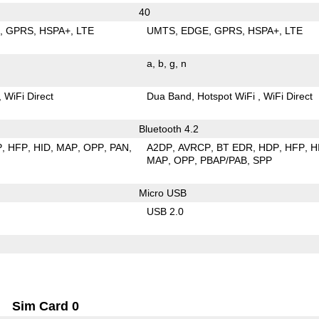
40
E
GPRS
HSPA+
LTE
UMTS
EDGE
GPRS
HSPA+
LTE
a
b
g
n
WiFi Direct
Dua Band
Hotspot WiFi
WiFi Direct
Bluetooth 4.2
P
HFP
HID
MAP
OPP
PAN
A2DP
AVRCP
BT EDR
HDP
HFP
H
MAP
OPP
PBAP/PAB
SPP
Micro USB
USB 2.0
Sim Card 0