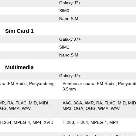
Galaxy J7+
SIM0
Nano SIM
Sim Card 1
Galaxy J7+
SIM1
Nano SIM
Multimedia
Galaxy J7+
ara
FM Radio
Penyambung
Pembesar suara
FM Radio
Penyamb
3.5mm
MR
RA
FLAC
MID
MIDI
AAC
3GA
AMR
RA
FLAC
MID
MID
OGG
WMA
WAV
MP3
OGA
OGG
WMA
WAV
H.264
MPEG-4
MP4
XVID
H.263
H.264
MPEG-4
MP4