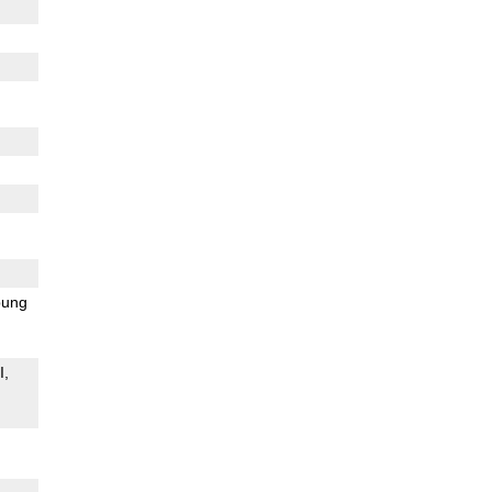
ung
I