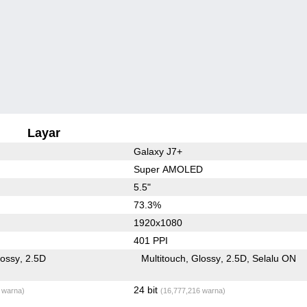
Layar
Galaxy J7+
Super AMOLED
5.5"
73.3%
1920x1080
401 PPI
lossy
2.5D
Multitouch
Glossy
2.5D
Selalu ON
24 bit
 warna)
(16,777,216 warna)