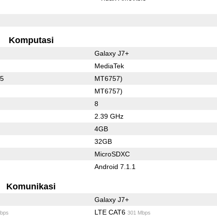
Komputasi
Galaxy J7+
MediaTek
25
MT6757)
MT6757)
8
2.39 GHz
4GB
32GB
MicroSDXC
Android 7.1.1
Komunikasi
Galaxy J7+
LTE CAT6
bps
301 Mbps