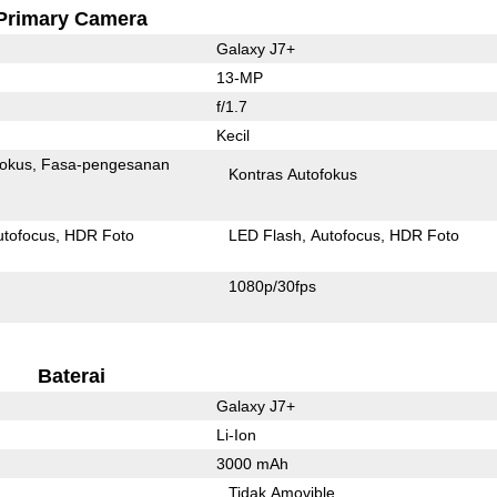
Primary Camera
Galaxy J7+
13-MP
f/1.7
Kecil
fokus
Fasa-pengesanan
Kontras Autofokus
utofocus
HDR Foto
LED Flash
Autofocus
HDR Foto
1080p/30fps
Baterai
Galaxy J7+
Li-Ion
3000 mAh
l
Tidak Amovible