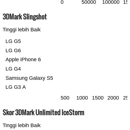
0
50000
100000
15
3DMark Slingshot
Tinggi lebih Baik
LG G5
LG G6
Apple iPhone 6
LG G4
Samsung Galaxy S5
LG G3 A
500
1000
1500
2000
25
Skor 3DMark Unlimited IceStorm
Tinggi lebih Baik