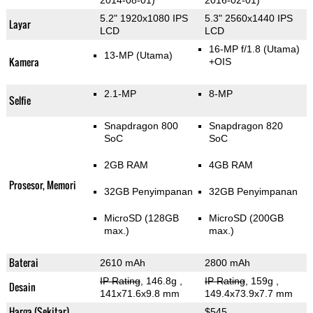
2014-08-01)
2016-02-01)
5.2" 1920x1080 IPS
5.3" 2560x1440 IPS
Layar
LCD
LCD
16-MP f/1.8
(Utama)
13-MP
(Utama)
Kamera
+OIS
2.1-MP
8-MP
Selfie
Snapdragon 800
Snapdragon 820
SoC
SoC
2GB RAM
4GB RAM
Prosesor, Memori
32GB Penyimpanan
32GB Penyimpanan
MicroSD (128GB
MicroSD (200GB
max.)
max.)
Baterai
2610 mAh
2800 mAh
IP Rating
, 146.8g
,
IP Rating
, 159g
,
Desain
141x71.6x9.8 mm
149.4x73.9x7.7 mm
Harga (Sekitar)
$545