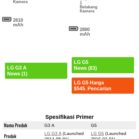
Kamera
1
Belakang
Kamera
2610
mAh
2800
mAh
LG G5
LG G3 A
News (83)
News (1)
LG G5 Harga
$545. Pencarian
Spesifikasi Primer
Nama Produk
G3 A
G5
LG G3 A
(Launched
LG G5
(Launched
Produk