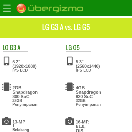
LG G3 A vs. LG G5
LG
G3 A
LG
G5
5.2"
5.3"
(1920x1080)
(2560x1440)
IPS LCD
IPS LCD
2GB
4GB
Snapdragon
Snapdragon
800 SoC
820 SoC
32GB
32GB
Penyimpanan
Penyimpanan
13-MP
16-MP,
1
f/1.8,
Belakang
OIS