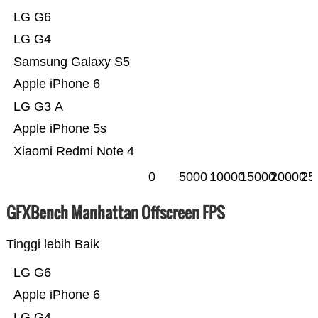
LG G6
LG G4
Samsung Galaxy S5
Apple iPhone 6
LG G3 A
Apple iPhone 5s
Xiaomi Redmi Note 4
0
5000
10000
15000
20000
25
GFXBench Manhattan Offscreen FPS
Tinggi lebih Baik
LG G6
Apple iPhone 6
LG G4