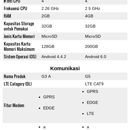
# Inti CPU
4
4
Frekuensi CPU
2.26 GHz
2.5 GHz
RAM
2GB
4GB
Kapasitas Storage
32GB
32GB
untuk Pemakai
Jenis Kartu Memori
MicroSD
MicroSD
Kapasitas Kartu
128GB
200GB
Memori Maksimum
Sistem Operasi (OS)
Android 4.4.2
Android 6.0
Komunikasi
Nama Produk
G3 A
G5
LTE Category (DL)
LTE CAT9
GPRS
GPRS
EDGE
Fitur Modem
EDGE
LTE
a
a