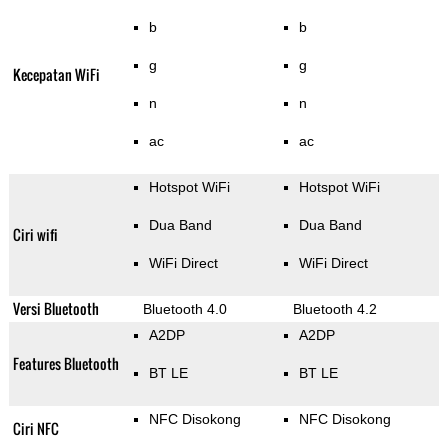
b
b
g
g
Kecepatan WiFi
n
n
ac
ac
Hotspot WiFi
Hotspot WiFi
Dua Band
Dua Band
Ciri wifi
WiFi Direct
WiFi Direct
Versi Bluetooth
Bluetooth 4.0
Bluetooth 4.2
A2DP
A2DP
Features Bluetooth
BT LE
BT LE
NFC Disokong
NFC Disokong
Ciri NFC