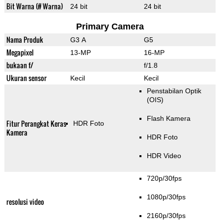
Bit Warna (# Warna)
24 bit
24 bit
Primary Camera
Nama Produk
G3 A
G5
Megapixel
13-MP
16-MP
bukaan f/
f/1.8
Ukuran sensor
Kecil
Kecil
Penstabilan Optik
(OIS)
Flash Kamera
Fitur Perangkat Keras
HDR Foto
Kamera
HDR Foto
HDR Video
720p/30fps
1080p/30fps
resolusi video
2160p/30fps