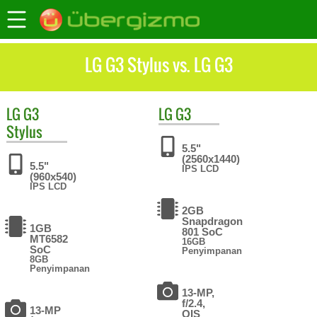
LG G3 Stylus vs. LG G3
LG
G3
LG
G3
Stylus
5.5"
(2560x1440)
5.5"
IPS LCD
(960x540)
IPS LCD
2GB
Snapdragon
1GB
801 SoC
MT6582
16GB
SoC
Penyimpanan
8GB
Penyimpanan
13-MP,
f/2.4,
13-MP
OIS