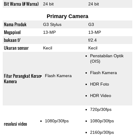
Bit Warna (# Warna)
24 bit
24 bit
Primary Camera
Nama Produk
G3 Stylus
G3
Megapixel
13-MP
13-MP
bukaan f/
f/2.4
Ukuran sensor
Kecil
Kecil
Penstabilan Optik
(OIS)
Flash Kamera
Fitur Perangkat Keras
Flash Kamera
Kamera
HDR Foto
HDR Video
720p/30fps
1080p/30fps
1080p/30fps
resolusi video
2160p/30fps