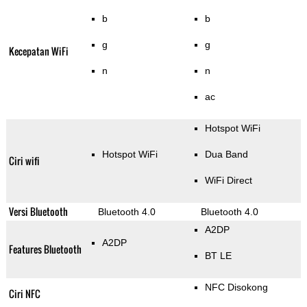
b
b
g
g
Kecepatan WiFi
n
n
ac
Hotspot WiFi
Hotspot WiFi
Dua Band
Ciri wifi
WiFi Direct
Versi Bluetooth
Bluetooth 4.0
Bluetooth 4.0
A2DP
A2DP
Features Bluetooth
BT LE
NFC Disokong
Ciri NFC