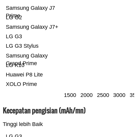
Samsung Galaxy J7
Prime
LG G2
Samsung Galaxy J7+
LG G3
LG G3 Stylus
Samsung Galaxy
Grand Prime
LG K10
Huawei P8 Lite
XOLO Prime
1500
2000
2500
3000
35
Kecepatan pengisian (mAh/mn)
Tinggi lebih Baik
LG G3