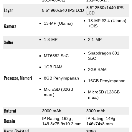
2014-08-01)
2014-05-27)
5.5" 2560x1440 IPS
Layar
5.5" 960x540 IPS LCD
LCD
13-MP f/2.4
(Utama)
13-MP
(Utama)
Kamera
+OIS
1.3-MP
2.1-MP
Selfie
Snapdragon 801
MT6582 SoC
SoC
1GB RAM
2GB RAM
Prosesor, Memori
8GB Penyimpanan
16GB Penyimpanan
MicroSD (32GB
MicroSD (128GB
max.)
max.)
Baterai
3000 mAh
3000 mAh
IP Rating
, 163g
,
IP Rating
, 149g
,
Desain
149.3x75.9x10.2 mm
146x74x8 mm
Harga (Sekitar)
$380