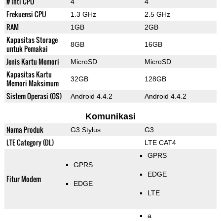
# Inti CPU
4
4
Frekuensi CPU
1.3 GHz
2.5 GHz
RAM
1GB
2GB
Kapasitas Storage
8GB
16GB
untuk Pemakai
Jenis Kartu Memori
MicroSD
MicroSD
Kapasitas Kartu
32GB
128GB
Memori Maksimum
Sistem Operasi (OS)
Android 4.4.2
Android 4.4.2
Komunikasi
Nama Produk
G3 Stylus
G3
LTE Category (DL)
LTE CAT4
GPRS
GPRS
EDGE
Fitur Modem
EDGE
LTE
a