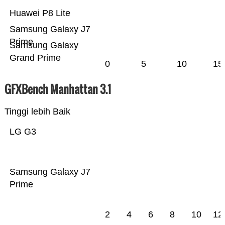
Huawei P8 Lite
Samsung Galaxy J7
Prime
Samsung Galaxy
Grand Prime
0
5
10
15
GFXBench Manhattan 3.1
Tinggi lebih Baik
LG G3
Samsung Galaxy J7
Prime
2
4
6
8
10
12