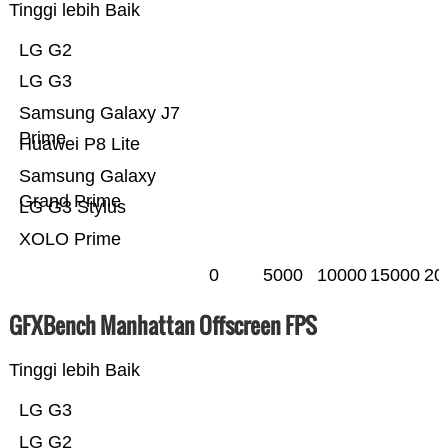
Tinggi lebih Baik
LG G2
LG G3
Samsung Galaxy J7
Prime
Huawei P8 Lite
Samsung Galaxy
Grand Prime
LG G3 Stylus
XOLO Prime
0
5000
10000
15000
20
GFXBench Manhattan Offscreen FPS
Tinggi lebih Baik
LG G3
LG G2