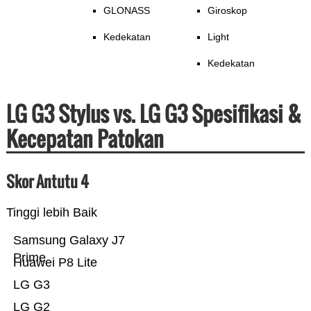
GLONASS
Giroskop
Kedekatan
Light
Kedekatan
LG G3 Stylus vs. LG G3 Spesifikasi &
Kecepatan Patokan
Skor Antutu 4
Tinggi lebih Baik
Samsung Galaxy J7
Prime
Huawei P8 Lite
LG G3
LG G2