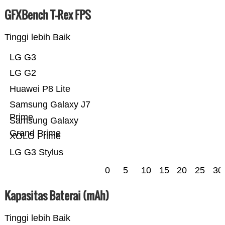
GFXBench T-Rex FPS
Tinggi lebih Baik
LG G3
LG G2
Huawei P8 Lite
Samsung Galaxy J7
Prime
Samsung Galaxy
Grand Prime
XOLO Prime
LG G3 Stylus
0
5
10
15
20
25
30
Kapasitas Baterai (mAh)
Tinggi lebih Baik