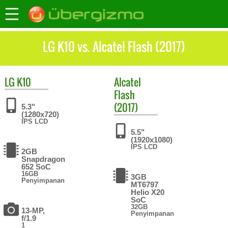
LG K10 vs. Alcatel Flash (2017)
LG
K10
Alcatel
Flash
(2017)
5.3"
(1280x720)
IPS LCD
5.5"
(1920x1080)
IPS LCD
2GB
Snapdragon
652 SoC
16GB
3GB
Penyimpanan
MT6797
Helio X20
SoC
32GB
13-MP,
Penyimpanan
f/1.9
1