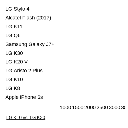
LG Stylo 4
Alcatel Flash (2017)
LG K11
LG Q6
Samsung Galaxy J7+
LG K30
LG K20 V
LG Aristo 2 Plus
LG K10
LG K8
Apple iPhone 6s
1000
1500
2000
2500
3000
35
LG K10 vs. LG K30