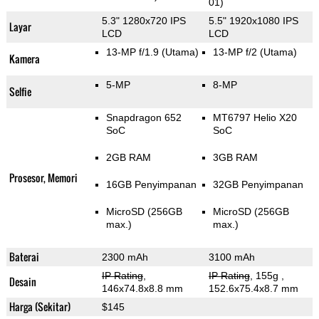
01)
5.3" 1280x720 IPS
5.5" 1920x1080 IPS
Layar
LCD
LCD
13-MP f/1.9
(Utama)
13-MP f/2
(Utama)
Kamera
5-MP
8-MP
Selfie
Snapdragon 652
MT6797 Helio X20
SoC
SoC
2GB RAM
3GB RAM
Prosesor, Memori
16GB Penyimpanan
32GB Penyimpanan
MicroSD (256GB
MicroSD (256GB
max.)
max.)
Baterai
2300 mAh
3100 mAh
IP Rating
,
IP Rating
, 155g
,
Desain
146x74.8x8.8 mm
152.6x75.4x8.7 mm
Harga (Sekitar)
$145