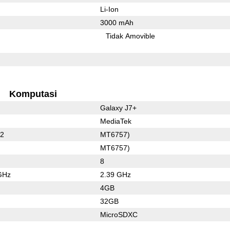
Li-Ion
3000 mAh
Tidak Amovible
Komputasi
Galaxy J7+
MediaTek
52
MT6757)
MT6757)
8
GHz
2.39 GHz
4GB
32GB
MicroSDXC