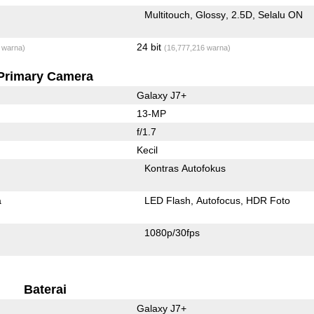
Multitouch
Glossy
2.5D
Selalu ON
24 bit
 warna)
(16,777,216 warna)
Primary Camera
Galaxy J7+
13-MP
f/1.7
Kecil
Kontras Autofokus
a
LED Flash
Autofocus
HDR Foto
1080p/30fps
Baterai
Galaxy J7+