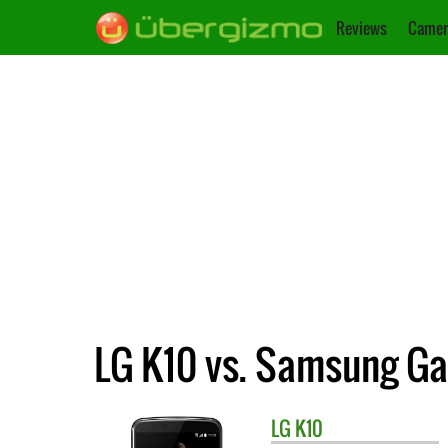
Reviews
Camer
LG K10 vs. Samsung Ga
LG
K10