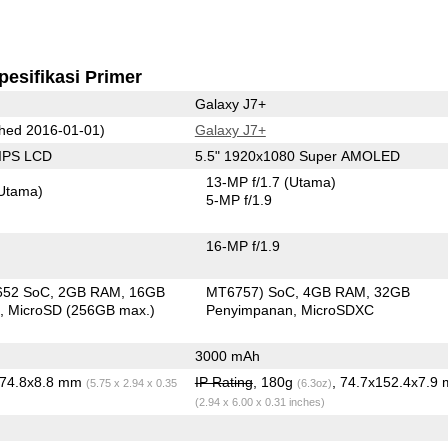
pesifikasi Primer
Galaxy J7+
hed 2016-01-01)
Galaxy J7+
 IPS LCD
5.5" 1920x1080 Super AMOLED
13-MP f/1.7
(Utama)
Utama)
5-MP f/1.9
16-MP f/1.9
652 SoC
2GB RAM
16GB
MT6757) SoC
4GB RAM
32GB
n
MicroSD (256GB max.)
Penyimpanan
MicroSDXC
3000 mAh
x74.8x8.8 mm
IP Rating
, 180g
, 74.7x152.4x7.9
(5.75 x 2.94 x 0.35
(6.3oz)
(2.94 x 6.00 x 0.31 inches)