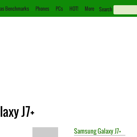
as Benchmarks
Phones
PCs
HOT!
More
Search
laxy J7+
Samsung
Galaxy J7+