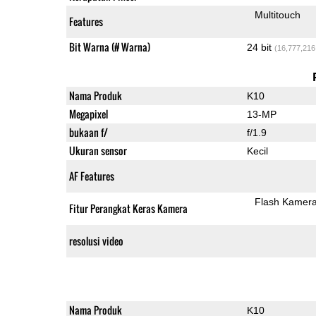
Multitouch
Features
Bit Warna (# Warna)
24 bit
(16,777,216
Nama Produk
K10
Megapixel
13-MP
bukaan f/
f/1.9
Ukuran sensor
Kecil
AF Features
Flash Kamer
Fitur Perangkat Keras Kamera
resolusi video
Nama Produk
K10