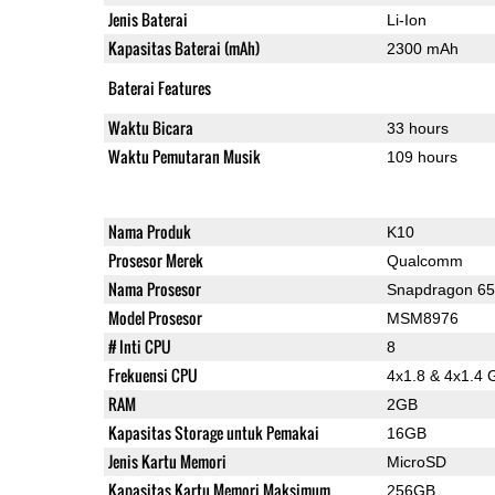
Jenis Baterai
Li-Ion
Kapasitas Baterai (mAh)
2300 mAh
Baterai Features
Waktu Bicara
33 hours
Waktu Pemutaran Musik
109 hours
Nama Produk
K10
Prosesor Merek
Qualcomm
Nama Prosesor
Snapdragon 6
Model Prosesor
MSM8976
# Inti CPU
8
Frekuensi CPU
4x1.8 & 4x1.4 
RAM
2GB
Kapasitas Storage untuk Pemakai
16GB
Jenis Kartu Memori
MicroSD
Kapasitas Kartu Memori Maksimum
256GB