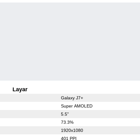
Layar
Galaxy J7+
Super AMOLED
5.5"
73.3%
1920x1080
401 PPI