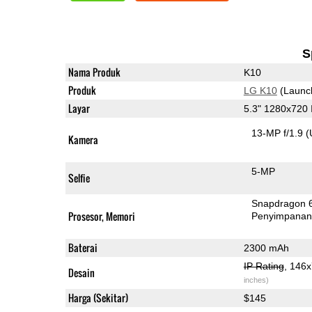
S
Nama Produk
K10
Produk
LG K10
(Launc
Layar
5.3" 1280x720
13-MP f/1.9
(
Kamera
5-MP
Selfie
Snapdragon 
Prosesor, Memori
Penyimpana
Baterai
2300 mAh
IP Rating
, 146
Desain
inches)
Harga (Sekitar)
$145