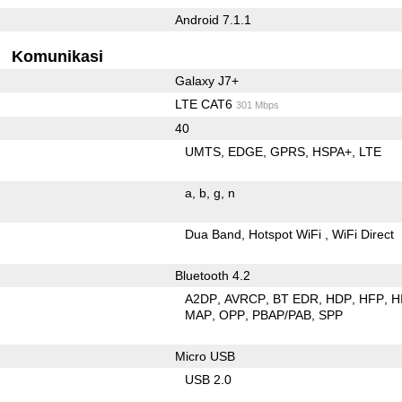
Android 7.1.1
Komunikasi
Galaxy J7+
LTE CAT6
301 Mbps
40
UMTS
EDGE
GPRS
HSPA+
LTE
a
b
g
n
Dua Band
Hotspot WiFi
WiFi Direct
Bluetooth 4.2
A2DP
AVRCP
BT EDR
HDP
HFP
H
MAP
OPP
PBAP/PAB
SPP
Micro USB
USB 2.0