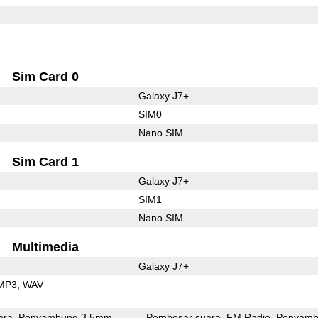
Sim Card 0
Galaxy J7+
SIM0
Nano SIM
Sim Card 1
Galaxy J7+
SIM1
Nano SIM
Multimedia
Galaxy J7+
MP3
WAV
ara
Penyambung 3.5mm
Pembesar suara
FM Radio
Penyamb