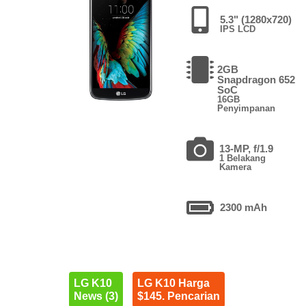
5.3" (1280x720)
IPS LCD
2GB
Snapdragon 652
SoC
16GB
Penyimpanan
13-MP, f/1.9
1 Belakang
Kamera
2300 mAh
LG K10
LG K10 Harga
News (3)
$145. Pencarian