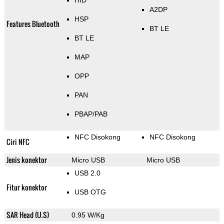
HID
A2DP
HSP
Features Bluetooth
BT LE
BT LE
MAP
OPP
PAN
PBAP/PAB
NFC Disokong
NFC Disokong
Ciri NFC
Jenis konektor
Micro USB
Micro USB
USB 2.0
Fitur konektor
USB OTG
SAR Head (U.S)
0.95 W/Kg