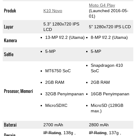
Moto G4 Play
Produk
K10 Novo
(Launched 2016-05-
01)
5.3" 1280x720 IPS
Layar
5" 1280x720 IPS LCD
LCD
13-MP f/2.2
(Utama)
8-MP f/2.2
(Utama)
Kamera
5-MP
5-MP
Selfie
Snapdragon 410
MT6750 SoC
SoC
2GB RAM
2GB RAM
Prosesor, Memori
32GB Penyimpanan
16GB Penyimpanan
MicroSDXC
MicroSD (128GB
max.)
Baterai
2700 mAh
2800 mAh
IP Rating
, 138g
,
IP Rating
, 137g
,
Desain