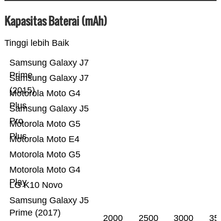
Kapasitas Baterai (mAh)
Tinggi lebih Baik
Samsung Galaxy J7
Prime
Samsung Galaxy J7
(2015)
Motorola Moto G4
Plus
Samsung Galaxy J5
Pro
Motorola Moto G5
Plus
Motorola Moto E4
Motorola Moto G5
Motorola Moto G4
Play
LG K10 Novo
Samsung Galaxy J5
Prime (2017)
2000
2500
3000
35