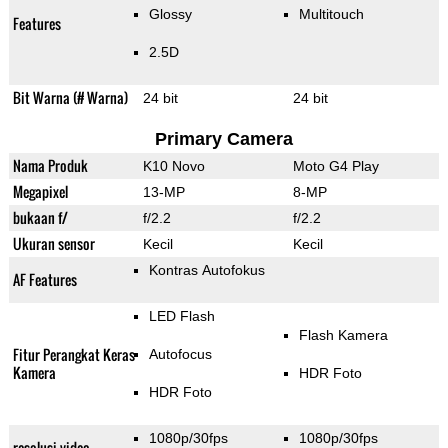
Glossy
Multitouch
Features
2.5D
Bit Warna (# Warna)
24 bit
24 bit
Primary Camera
Nama Produk
K10 Novo
Moto G4 Play
Megapixel
13-MP
8-MP
bukaan f/
f/2.2
f/2.2
Ukuran sensor
Kecil
Kecil
Kontras Autofokus
AF Features
LED Flash
Flash Kamera
Fitur Perangkat Keras
Autofocus
Kamera
HDR Foto
HDR Foto
1080p/30fps
1080p/30fps
resolusi video