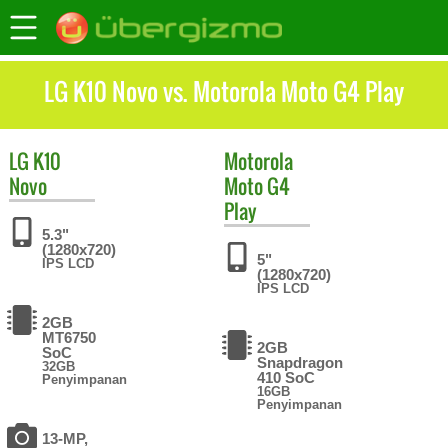
LG K10 Novo vs. Motorola Moto G4 Play
LG
K10
Motorola
Novo
Moto G4
Play
5.3"
(1280x720)
5"
IPS LCD
(1280x720)
IPS LCD
2GB
MT6750
2GB
SoC
Snapdragon
32GB
410 SoC
Penyimpanan
16GB
Penyimpanan
13-MP,