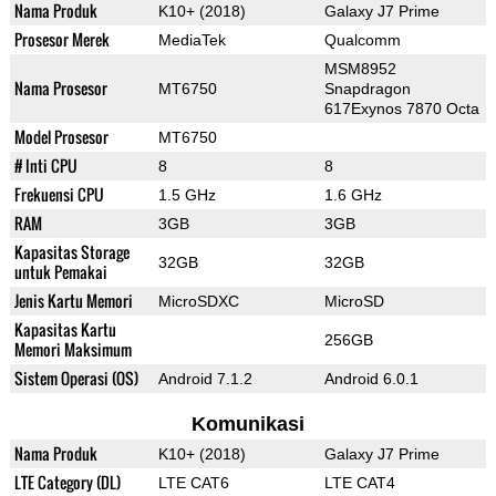
Nama Produk
K10+ (2018)
Galaxy J7 Prime
Prosesor Merek
MediaTek
Qualcomm
MSM8952
Nama Prosesor
MT6750
Snapdragon
617Exynos 7870 Octa
Model Prosesor
MT6750
# Inti CPU
8
8
Frekuensi CPU
1.5 GHz
1.6 GHz
RAM
3GB
3GB
Kapasitas Storage
32GB
32GB
untuk Pemakai
Jenis Kartu Memori
MicroSDXC
MicroSD
Kapasitas Kartu
256GB
Memori Maksimum
Sistem Operasi (OS)
Android 7.1.2
Android 6.0.1
Komunikasi
Nama Produk
K10+ (2018)
Galaxy J7 Prime
LTE Category (DL)
LTE CAT6
LTE CAT4