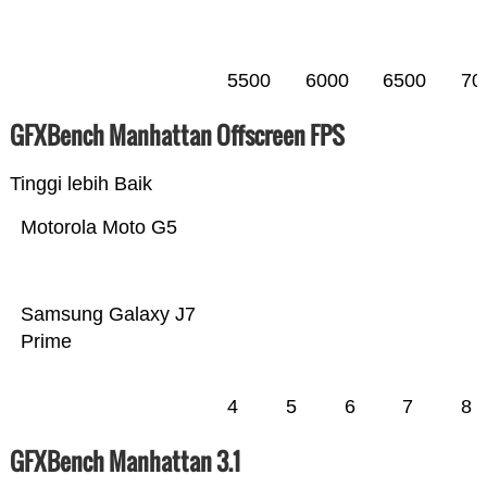
5500
6000
6500
70
GFXBench Manhattan Offscreen FPS
Tinggi lebih Baik
Motorola Moto G5
Samsung Galaxy J7
Prime
4
5
6
7
8
GFXBench Manhattan 3.1