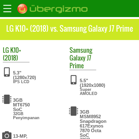
LG K10+ (2018) vs. Samsung Galaxy J7 Prime
LG
K10+
Samsung
(2018)
Galaxy J7
Prime
5.3"
(1280x720)
5.5"
IPS LCD
(1920x1080)
Super
AMOLED
3GB
MT6750
SoC
3GB
32GB
MSM8952
Penyimpanan
Snapdragon
617Exynos
7870 Octa
SoC
13-MP,