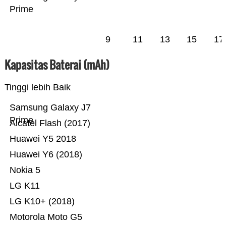
Prime
9
11
13
15
17
Kapasitas Baterai (mAh)
Tinggi lebih Baik
Samsung Galaxy J7
Prime
Alcatel Flash (2017)
Huawei Y5 2018
Huawei Y6 (2018)
Nokia 5
LG K11
LG K10+ (2018)
Motorola Moto G5