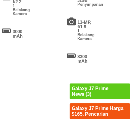
32GB
f/2.2
Penyimpanan
1
Belakang
Kamera
13-MP,
f/1.9
1
3000
Belakang
mAh
Kamera
3300
mAh
Galaxy J7 Prime
News (3)
Galaxy J7 Prime Harga
$165. Pencarian