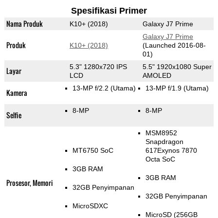
Spesifikasi Primer
Nama Produk
K10+ (2018)
Galaxy J7 Prime
Galaxy J7 Prime
Produk
K10+ (2018)
(Launched 2016-08-
01)
5.3" 1280x720 IPS
5.5" 1920x1080 Super
Layar
LCD
AMOLED
13-MP f/2.2
(Utama)
13-MP f/1.9
(Utama)
Kamera
8-MP
8-MP
Selfie
MSM8952
Snapdragon
MT6750 SoC
617Exynos 7870
Octa SoC
3GB RAM
3GB RAM
Prosesor, Memori
32GB Penyimpanan
32GB Penyimpanan
MicroSDXC
MicroSD (256GB