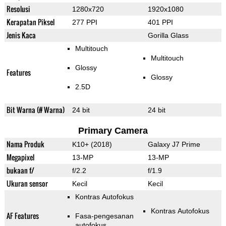
Resolusi
1280x720
1920x1080
Kerapatan Piksel
277 PPI
401 PPI
Jenis Kaca
Gorilla Glass
Multitouch
Multitouch
Glossy
Features
Glossy
2.5D
Bit Warna (# Warna)
24 bit
24 bit
Primary Camera
Nama Produk
K10+ (2018)
Galaxy J7 Prime
Megapixel
13-MP
13-MP
bukaan f/
f/2.2
f/1.9
Ukuran sensor
Kecil
Kecil
Kontras Autofokus
Kontras Autofokus
AF Features
Fasa-pengesanan
autofokus