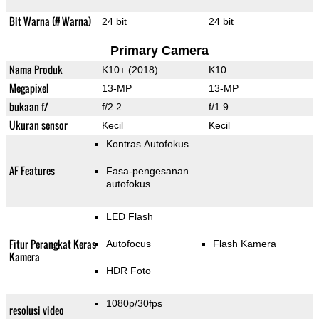
Bit Warna (# Warna)
24 bit
24 bit
Primary Camera
Nama Produk
K10+ (2018)
K10
Megapixel
13-MP
13-MP
bukaan f/
f/2.2
f/1.9
Ukuran sensor
Kecil
Kecil
Kontras Autofokus
AF Features
Fasa-pengesanan
autofokus
LED Flash
Fitur Perangkat Keras
Autofocus
Flash Kamera
Kamera
HDR Foto
1080p/30fps
resolusi video