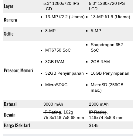
5.3" 1280x720 IPS
5.3" 1280x720 IPS
Layar
LCD
LCD
13-MP f/2.2
(Utama)
13-MP f/1.9
(Utama)
Kamera
8-MP
5-MP
Selfie
Snapdragon 652
MT6750 SoC
SoC
3GB RAM
2GB RAM
Prosesor, Memori
32GB Penyimpanan
16GB Penyimpanan
MicroSDXC
MicroSD (256GB
max.)
Baterai
3000 mAh
2300 mAh
IP Rating
, 162g
,
IP Rating
,
Desain
75.3x148.7x8.68 mm
146x74.8x8.8 mm
Harga (Sekitar)
$145