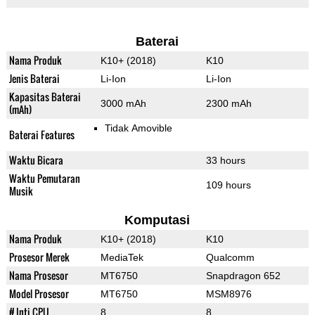
Baterai
Nama Produk
K10+ (2018)
K10
Jenis Baterai
Li-Ion
Li-Ion
Kapasitas Baterai
3000 mAh
2300 mAh
(mAh)
Tidak Amovible
Baterai Features
Waktu Bicara
33 hours
Waktu Pemutaran
109 hours
Musik
Komputasi
Nama Produk
K10+ (2018)
K10
Prosesor Merek
MediaTek
Qualcomm
Nama Prosesor
MT6750
Snapdragon 652
Model Prosesor
MT6750
MSM8976
# Inti CPU
8
8