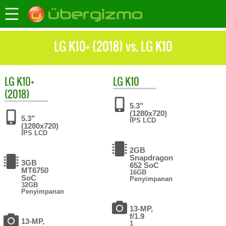
LG K10+ (2018) vs. LG K10
LG
K10+
LG
K10
(2018)
5.3"
(1280x720)
5.3"
IPS LCD
(1280x720)
IPS LCD
2GB
Snapdragon
3GB
652 SoC
MT6750
16GB
SoC
Penyimpanan
32GB
Penyimpanan
13-MP,
f/1.9
13-MP,
1