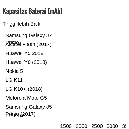
Kapasitas Baterai (mAh)
Tinggi lebih Baik
Samsung Galaxy J7
Prime
Alcatel Flash (2017)
Huawei Y5 2018
Huawei Y6 (2018)
Nokia 5
LG K11
LG K10+ (2018)
Motorola Moto G5
Samsung Galaxy J5
Prime (2017)
LG K10
1500
2000
2500
3000
35