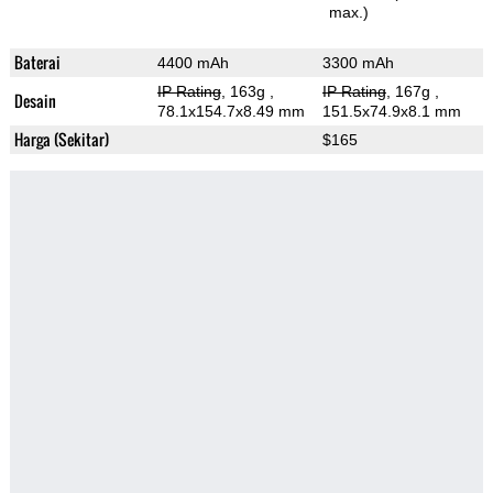
max.)
Baterai
4400 mAh
3300 mAh
IP Rating
, 163g
,
IP Rating
, 167g
,
Desain
78.1x154.7x8.49 mm
151.5x74.9x8.1 mm
Harga (Sekitar)
$165