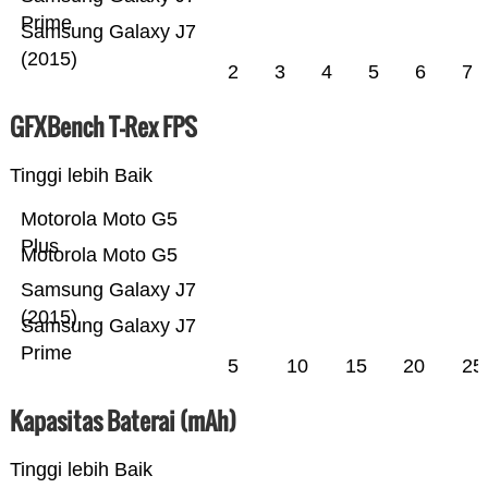
Prime
Samsung Galaxy J7
(2015)
2
3
4
5
6
7
GFXBench T-Rex FPS
Tinggi lebih Baik
Motorola Moto G5
Plus
Motorola Moto G5
Samsung Galaxy J7
(2015)
Samsung Galaxy J7
Prime
5
10
15
20
25
Kapasitas Baterai (mAh)
Tinggi lebih Baik