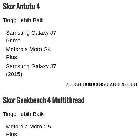
Skor Antutu 4
Tinggi lebih Baik
Samsung Galaxy J7
Prime
Motorola Moto G4
Plus
Samsung Galaxy J7
(2015)
20000
25000
30000
35000
40000
45000
50
Skor Geekbench 4 Multithread
Tinggi lebih Baik
Motorola Moto G5
Plus