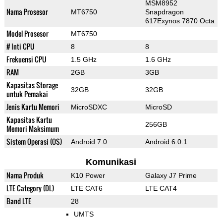
MSM8952
Nama Prosesor
MT6750
Snapdragon
617Exynos 7870 Octa
Model Prosesor
MT6750
# Inti CPU
8
8
Frekuensi CPU
1.5 GHz
1.6 GHz
RAM
2GB
3GB
Kapasitas Storage
32GB
32GB
untuk Pemakai
Jenis Kartu Memori
MicroSDXC
MicroSD
Kapasitas Kartu
256GB
Memori Maksimum
Sistem Operasi (OS)
Android 7.0
Android 6.0.1
Komunikasi
Nama Produk
K10 Power
Galaxy J7 Prime
LTE Category (DL)
LTE CAT6
LTE CAT4
Band LTE
28
UMTS