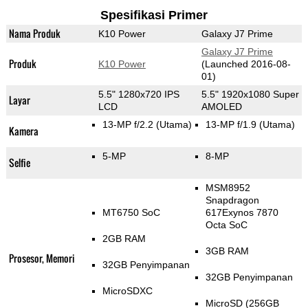
Spesifikasi Primer
Nama Produk
K10 Power
Galaxy J7 Prime
Galaxy J7 Prime
Produk
K10 Power
(Launched 2016-08-
01)
5.5" 1280x720 IPS
5.5" 1920x1080 Super
Layar
LCD
AMOLED
13-MP f/2.2
(Utama)
13-MP f/1.9
(Utama)
Kamera
5-MP
8-MP
Selfie
MSM8952
Snapdragon
MT6750 SoC
617Exynos 7870
Octa SoC
2GB RAM
3GB RAM
Prosesor, Memori
32GB Penyimpanan
32GB Penyimpanan
MicroSDXC
MicroSD (256GB