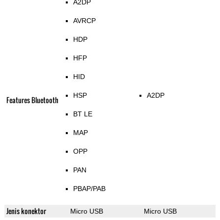
A2DP
AVRCP
HDP
HFP
HID
HSP
A2DP
Features Bluetooth
BT LE
MAP
OPP
PAN
PBAP/PAB
Jenis konektor
Micro USB
Micro USB