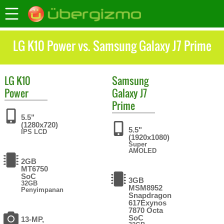
LG K10 Power vs. Samsung Galaxy J7 Prime
LG
K10
Samsung
Power
Galaxy J7
Prime
5.5"
(1280x720)
5.5"
IPS LCD
(1920x1080)
Super
AMOLED
2GB
MT6750
SoC
3GB
32GB
MSM8952
Penyimpanan
Snapdragon
617Exynos
7870 Octa
SoC
13-MP,