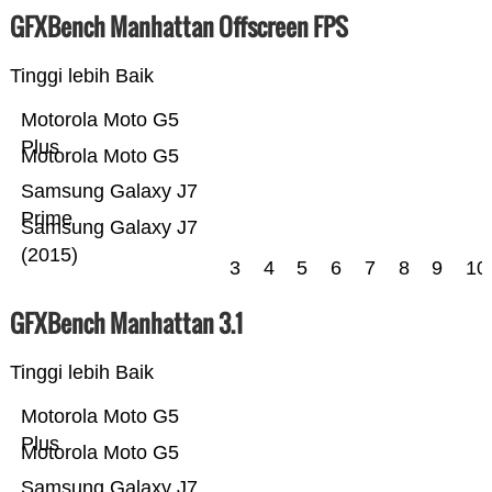
GFXBench Manhattan Offscreen FPS
Tinggi lebih Baik
Motorola Moto G5
Plus
Motorola Moto G5
Samsung Galaxy J7
Prime
Samsung Galaxy J7
(2015)
3
4
5
6
7
8
9
10
GFXBench Manhattan 3.1
Tinggi lebih Baik
Motorola Moto G5
Plus
Motorola Moto G5
Samsung Galaxy J7