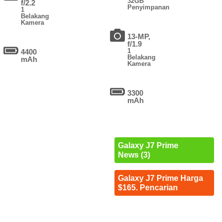
32GB
f/2.2
Penyimpanan
1
Belakang
Kamera
13-MP,
f/1.9
1
4400
Belakang
mAh
Kamera
3300
mAh
Galaxy J7 Prime
News (3)
Galaxy J7 Prime Harga
$165. Pencarian