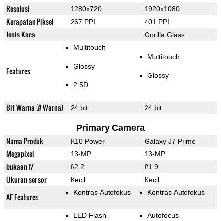
Resolusi
1280x720
1920x1080
Kerapatan Piksel
267 PPI
401 PPI
Jenis Kaca
Gorilla Glass
Multitouch
Multitouch
Glossy
Features
Glossy
2.5D
Bit Warna (# Warna)
24 bit
24 bit
Primary Camera
Nama Produk
K10 Power
Galaxy J7 Prime
Megapixel
13-MP
13-MP
bukaan f/
f/2.2
f/1.9
Ukuran sensor
Kecil
Kecil
Kontras Autofokus
Kontras Autofokus
AF Features
LED Flash
Autofocus