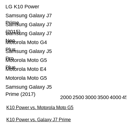
LG K10 Power
Samsung Galaxy J7
Prime
Samsung Galaxy J7
(2015)
Samsung Galaxy J7
Neo
Motorola Moto G4
Plus
Samsung Galaxy J5
Pro
Motorola Moto G5
Plus
Motorola Moto E4
Motorola Moto G5
Samsung Galaxy J5
Prime (2017)
2000
2500
3000
3500
4000
45
K10 Power vs. Motorola Moto G5
K10 Power vs. Galaxy J7 Prime