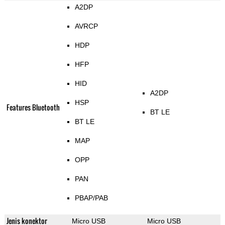
A2DP
AVRCP
HDP
HFP
HID
A2DP
HSP
Features Bluetooth
BT LE
BT LE
MAP
OPP
PAN
PBAP/PAB
Jenis konektor
Micro USB
Micro USB