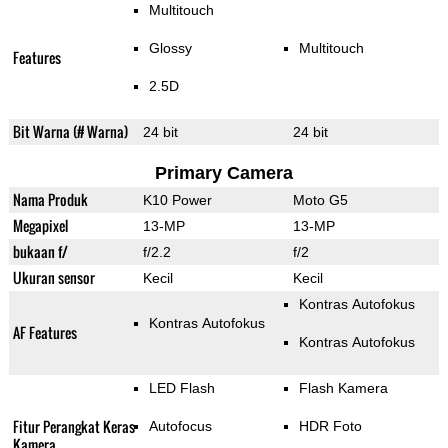
Multitouch
Glossy
Multitouch
Features
2.5D
Bit Warna (# Warna)
24 bit
24 bit
Primary Camera
Nama Produk
K10 Power
Moto G5
Megapixel
13-MP
13-MP
bukaan f/
f/2.2
f/2
Ukuran sensor
Kecil
Kecil
Kontras Autofokus
Kontras Autofokus
AF Features
Kontras Autofokus
LED Flash
Flash Kamera
Fitur Perangkat Keras
Autofocus
HDR Foto
Kamera