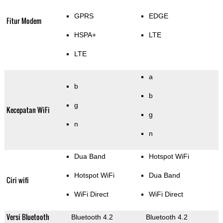
GPRS
EDGE
Fitur Modem
HSPA+
LTE
LTE
a
b
b
g
Kecepatan WiFi
g
n
n
Dua Band
Hotspot WiFi
Hotspot WiFi
Dua Band
Ciri wifi
WiFi Direct
WiFi Direct
Versi Bluetooth
Bluetooth 4.2
Bluetooth 4.2