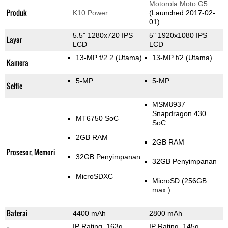
Motorola Moto G5
Produk
K10 Power
(Launched 2017-02-
01)
5.5" 1280x720 IPS
5" 1920x1080 IPS
Layar
LCD
LCD
13-MP f/2.2
(Utama)
13-MP f/2
(Utama)
Kamera
5-MP
5-MP
Selfie
MSM8937
Snapdragon 430
MT6750 SoC
SoC
2GB RAM
2GB RAM
Prosesor, Memori
32GB Penyimpanan
32GB Penyimpanan
MicroSDXC
MicroSD (256GB
max.)
Baterai
4400 mAh
2800 mAh
IP Rating
, 163g
,
IP Rating
, 145g
,