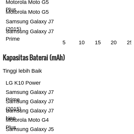
Motorola Moto G5
Plus
Motorola Moto G5
Samsung Galaxy J7
(2015)
Samsung Galaxy J7
Prime
5
10
15
20
25
Kapasitas Baterai (mAh)
Tinggi lebih Baik
LG K10 Power
Samsung Galaxy J7
Prime
Samsung Galaxy J7
(2015)
Samsung Galaxy J7
Neo
Motorola Moto G4
Plus
Samsung Galaxy J5