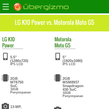
LG K10 Power vs. Motorola Moto G5
LG
K10
Motorola
Power
Moto G5
5.5"
5"
(1280x720)
(1920x1080)
IPS LCD
IPS LCD
2GB
2GB
MT6750
MSM8937
SoC
Snapdragon
32GB
430 SoC
Penyimpanan
32GB
Penyimpanan
13-MP,