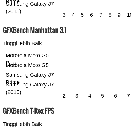
Prime
Samsung Galaxy J7
(2015)
3
4
5
6
7
8
9
10
GFXBench Manhattan 3.1
Tinggi lebih Baik
Motorola Moto G5
Plus
Motorola Moto G5
Samsung Galaxy J7
Prime
Samsung Galaxy J7
(2015)
2
3
4
5
6
7
GFXBench T-Rex FPS
Tinggi lebih Baik