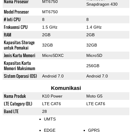
Nama Prosesor
MT6750
Snapdragon 430
Model Prosesor
MT6750
# Inti CPU
8
8
Frekuensi CPU
1.5 GHz
1.4 GHz
RAM
2GB
2GB
Kapasitas Storage
32GB
32GB
untuk Pemakai
Jenis Kartu Memori
MicroSDXC
MicroSD
Kapasitas Kartu
256GB
Memori Maksimum
Sistem Operasi (OS)
Android 7.0
Android 7.0
Komunikasi
Nama Produk
K10 Power
Moto G5
LTE Category (DL)
LTE CAT6
LTE CAT6
Band LTE
28
UMTS
EDGE
GPRS