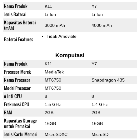
Nama Produk
K11
Y7
Jenis Baterai
Li-Ion
Li-Ion
Kapasitas Baterai
3000 mAh
4000 mAh
(mAh)
Tidak Amovible
Baterai Features
Komputasi
Nama Produk
K11
Y7
Prosesor Merek
MediaTek
Nama Prosesor
MT6750
Snapdragon 435
Model Prosesor
MT6750
# Inti CPU
8
8
Frekuensi CPU
1.5 GHz
1.4 GHz
RAM
2GB
2GB
Kapasitas Storage
16GB
16GB
untuk Pemakai
Jenis Kartu Memori
MicroSDXC
MicroSD