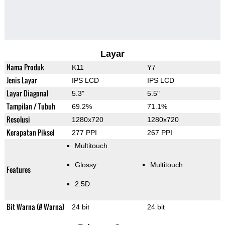
Layar
Nama Produk
K11
Y7
Jenis Layar
IPS LCD
IPS LCD
Layar Diagonal
5.3"
5.5"
Tampilan / Tubuh
69.2%
71.1%
Resolusi
1280x720
1280x720
Kerapatan Piksel
277 PPI
267 PPI
Multitouch
Glossy
Multitouch
Features
2.5D
Bit Warna (# Warna)
24 bit
24 bit