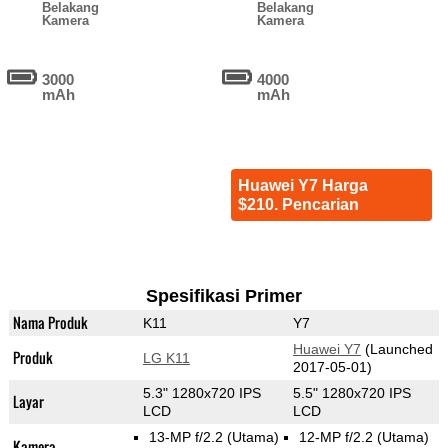
Belakang
Belakang
Kamera
Kamera
3000
4000
mAh
mAh
Huawei Y7 Harga
$210. Pencarian
Spesifikasi Primer
Nama Produk
K11
Y7
Huawei Y7
(Launched
Produk
LG K11
2017-05-01)
5.3" 1280x720 IPS
5.5" 1280x720 IPS
Layar
LCD
LCD
13-MP f/2.2
(Utama)
12-MP f/2.2
(Utama)
Kamera