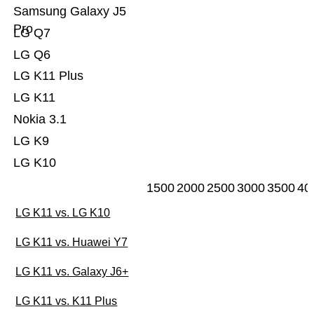
Samsung Galaxy J5
Pro
LG Q7
LG Q6
LG K11 Plus
LG K11
Nokia 3.1
LG K9
LG K10
1500
2000
2500
3000
3500
40
LG K11 vs. LG K10
LG K11 vs. Huawei Y7
LG K11 vs. Galaxy J6+
LG K11 vs. K11 Plus