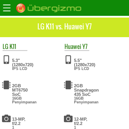
LG K11 vs. Huawei Y7
LG
K11
Huawei
Y7
5.3"
5.5"
(1280x720)
(1280x720)
IPS LCD
IPS LCD
2GB
2GB
MT6750
Snapdragon
SoC
435 SoC
16GB
16GB
Penyimpanan
Penyimpanan
13-MP,
12-MP,
f/2.2
f/2.2
1
1