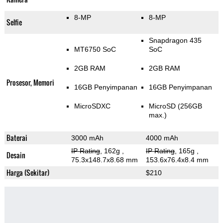
8-MP
8-MP
Selfie
Snapdragon 435
MT6750 SoC
SoC
2GB RAM
2GB RAM
Prosesor, Memori
16GB Penyimpanan
16GB Penyimpanan
MicroSDXC
MicroSD (256GB
max.)
Baterai
3000 mAh
4000 mAh
IP Rating
, 162g
,
IP Rating
, 165g
,
Desain
75.3x148.7x8.68 mm
153.6x76.4x8.4 mm
Harga (Sekitar)
$210