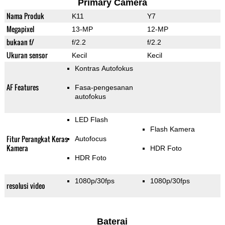
Primary Camera
Nama Produk
K11
Y7
Megapixel
13-MP
12-MP
bukaan f/
f/2.2
f/2.2
Ukuran sensor
Kecil
Kecil
Kontras Autofokus
AF Features
Fasa-pengesanan
autofokus
LED Flash
Flash Kamera
Fitur Perangkat Keras
Autofocus
Kamera
HDR Foto
HDR Foto
1080p/30fps
1080p/30fps
resolusi video
Baterai