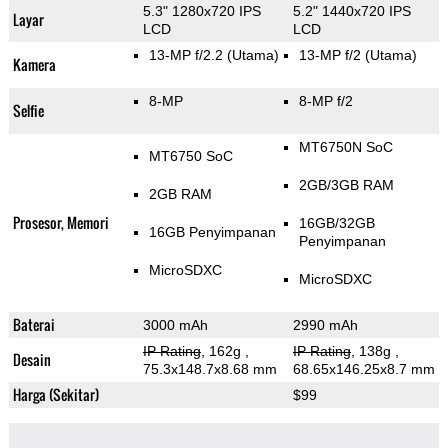
5.3" 1280x720 IPS
5.2" 1440x720 IPS
Layar
LCD
LCD
13-MP f/2.2
(Utama)
13-MP f/2
(Utama)
Kamera
8-MP
8-MP f/2
Selfie
MT6750N SoC
MT6750 SoC
2GB/3GB RAM
2GB RAM
Prosesor, Memori
16GB/32GB
16GB Penyimpanan
Penyimpanan
MicroSDXC
MicroSDXC
Baterai
3000 mAh
2990 mAh
IP Rating
, 162g
,
IP Rating
, 138g
,
Desain
75.3x148.7x8.68 mm
68.65x146.25x8.7 mm
Harga (Sekitar)
$99