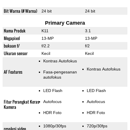
Bit Warna (# Warna)
24 bit
24 bit
Primary Camera
Nama Produk
K11
3.1
Megapixel
13-MP
13-MP
bukaan f/
f/2.2
f/2
Ukuran sensor
Kecil
Kecil
Kontras Autofokus
Kontras Autofokus
AF Features
Fasa-pengesanan
autofokus
LED Flash
LED Flash
Fitur Perangkat Keras
Autofocus
Autofocus
Kamera
HDR Foto
HDR Foto
1080p/30fps
720p/30fps
resolusi video