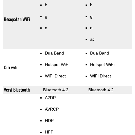
b
b
g
g
Kecepatan WiFi
n
n
ac
Dua Band
Dua Band
Hotspot WiFi
Hotspot WiFi
Ciri wifi
WiFi Direct
WiFi Direct
Versi Bluetooth
Bluetooth 4.2
Bluetooth 4.2
A2DP
AVRCP
HDP
HFP