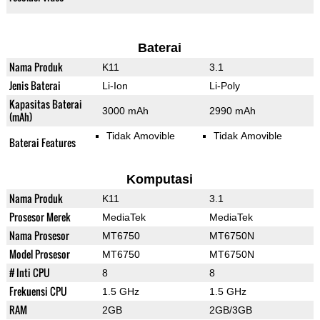
Baterai
Nama Produk
K11
3.1
Jenis Baterai
Li-Ion
Li-Poly
Kapasitas Baterai
3000 mAh
2990 mAh
(mAh)
Tidak Amovible
Tidak Amovible
Baterai Features
Komputasi
Nama Produk
K11
3.1
Prosesor Merek
MediaTek
MediaTek
Nama Prosesor
MT6750
MT6750N
Model Prosesor
MT6750
MT6750N
# Inti CPU
8
8
Frekuensi CPU
1.5 GHz
1.5 GHz
RAM
2GB
2GB/3GB