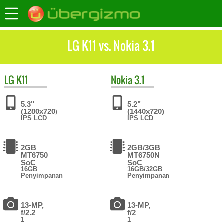
LG K11 vs. Nokia 3.1
LG
K11
Nokia
3.1
5.3"
5.2"
(1280x720)
(1440x720)
IPS LCD
IPS LCD
2GB
2GB/3GB
MT6750
MT6750N
SoC
SoC
16GB
16GB/32GB
Penyimpanan
Penyimpanan
13-MP,
13-MP,
f/2.2
f/2
1
1