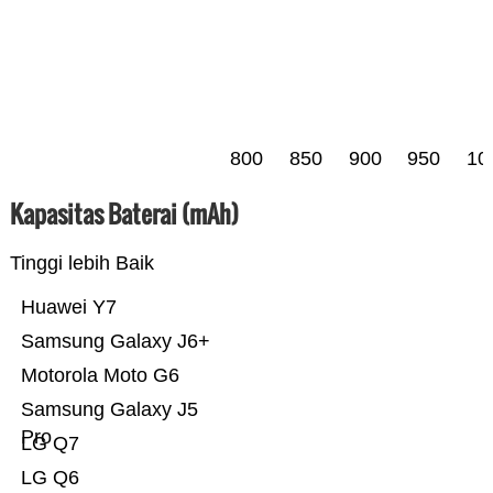
800
850
900
950
10
Kapasitas Baterai (mAh)
Tinggi lebih Baik
Huawei Y7
Samsung Galaxy J6+
Motorola Moto G6
Samsung Galaxy J5
Pro
LG Q7
LG Q6