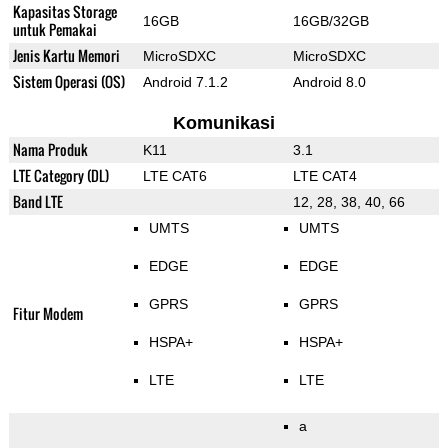
Kapasitas Storage
16GB
16GB/32GB
untuk Pemakai
Jenis Kartu Memori
MicroSDXC
MicroSDXC
Sistem Operasi (OS)
Android 7.1.2
Android 8.0
Komunikasi
Nama Produk
K11
3.1
LTE Category (DL)
LTE CAT6
LTE CAT4
Band LTE
12, 28, 38, 40, 66
UMTS
UMTS
EDGE
EDGE
GPRS
GPRS
Fitur Modem
HSPA+
HSPA+
LTE
LTE
a