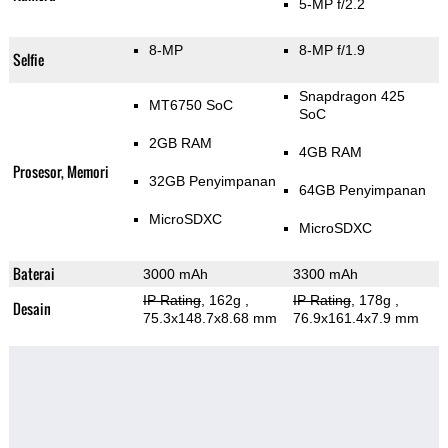
5-MP f/2.2
8-MP
8-MP f/1.9
Selfie
Snapdragon 425
MT6750 SoC
SoC
2GB RAM
4GB RAM
Prosesor, Memori
32GB Penyimpanan
64GB Penyimpanan
MicroSDXC
MicroSDXC
Baterai
3000 mAh
3300 mAh
IP Rating
, 162g
,
IP Rating
, 178g
,
Desain
75.3x148.7x8.68 mm
76.9x161.4x7.9 mm