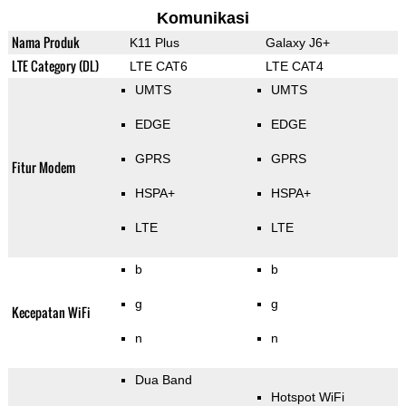
Komunikasi
Nama Produk
K11 Plus
Galaxy J6+
LTE Category (DL)
LTE CAT6
LTE CAT4
UMTS
UMTS
EDGE
EDGE
GPRS
GPRS
Fitur Modem
HSPA+
HSPA+
LTE
LTE
b
b
g
g
Kecepatan WiFi
n
n
Dua Band
Hotspot WiFi