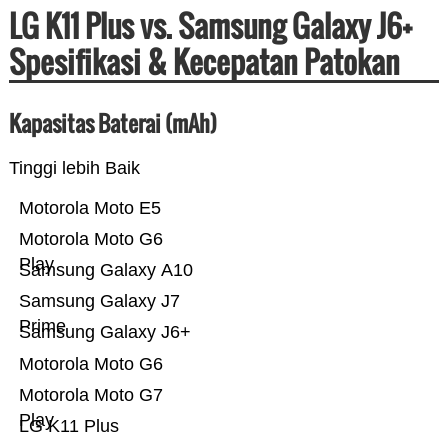
LG K11 Plus vs. Samsung Galaxy J6+
Spesifikasi & Kecepatan Patokan
Kapasitas Baterai (mAh)
Tinggi lebih Baik
Motorola Moto E5
Motorola Moto G6
Play
Samsung Galaxy A10
Samsung Galaxy J7
Prime
Samsung Galaxy J6+
Motorola Moto G6
Motorola Moto G7
Play
LG K11 Plus