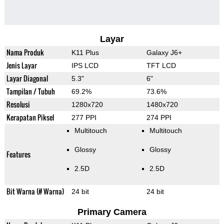
Layar
Nama Produk
K11 Plus
Galaxy J6+
Jenis Layar
IPS LCD
TFT LCD
Layar Diagonal
5.3"
6"
Tampilan / Tubuh
69.2%
73.6%
Resolusi
1280x720
1480x720
Kerapatan Piksel
277 PPI
274 PPI
Multitouch
Multitouch
Glossy
Glossy
Features
2.5D
2.5D
Bit Warna (# Warna)
24 bit
24 bit
Primary Camera