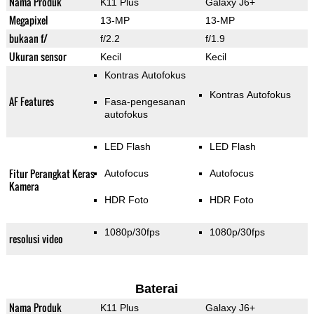
Nama Produk
K11 Plus
Galaxy J6+
Megapixel
13-MP
13-MP
bukaan f/
f/2.2
f/1.9
Ukuran sensor
Kecil
Kecil
Kontras Autofokus
Kontras Autofokus
AF Features
Fasa-pengesanan
autofokus
LED Flash
LED Flash
Fitur Perangkat Keras
Autofocus
Autofocus
Kamera
HDR Foto
HDR Foto
1080p/30fps
1080p/30fps
resolusi video
Baterai
Nama Produk
K11 Plus
Galaxy J6+