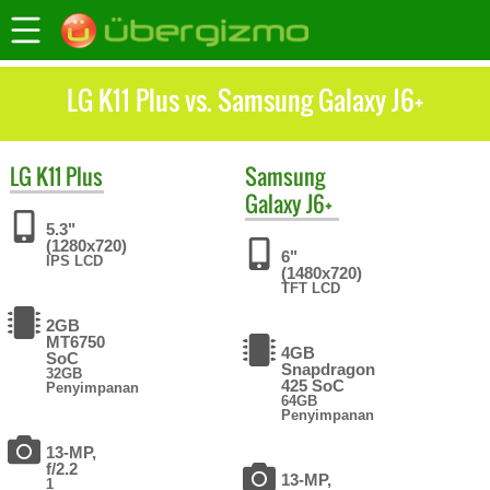
LG K11 Plus vs. Samsung Galaxy J6+
LG
K11 Plus
Samsung
Galaxy J6+
5.3"
(1280x720)
6"
IPS LCD
(1480x720)
TFT LCD
2GB
MT6750
4GB
SoC
Snapdragon
32GB
425 SoC
Penyimpanan
64GB
Penyimpanan
13-MP,
f/2.2
13-MP,
1