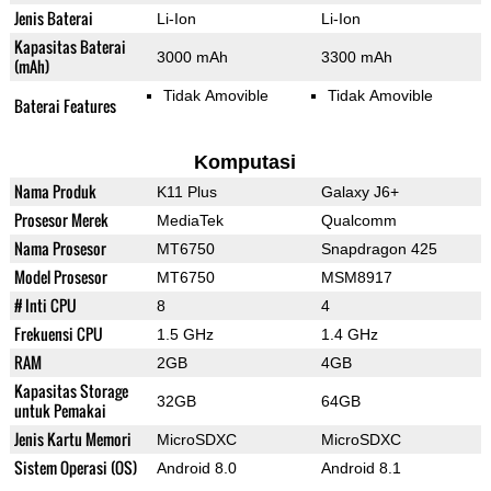
Jenis Baterai
Li-Ion
Li-Ion
Kapasitas Baterai
3000 mAh
3300 mAh
(mAh)
Tidak Amovible
Tidak Amovible
Baterai Features
Komputasi
Nama Produk
K11 Plus
Galaxy J6+
Prosesor Merek
MediaTek
Qualcomm
Nama Prosesor
MT6750
Snapdragon 425
Model Prosesor
MT6750
MSM8917
# Inti CPU
8
4
Frekuensi CPU
1.5 GHz
1.4 GHz
RAM
2GB
4GB
Kapasitas Storage
32GB
64GB
untuk Pemakai
Jenis Kartu Memori
MicroSDXC
MicroSDXC
Sistem Operasi (OS)
Android 8.0
Android 8.1