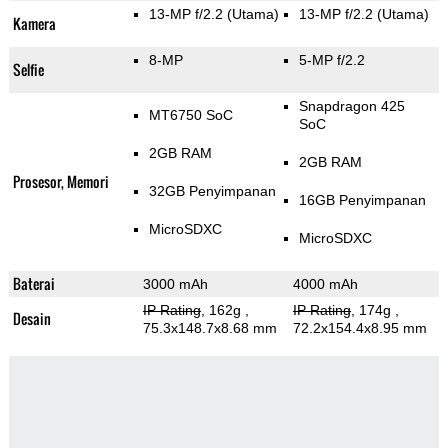
13-MP f/2.2
(Utama)
13-MP f/2.2
(Utama)
Kamera
8-MP
5-MP f/2.2
Selfie
Snapdragon 425
MT6750 SoC
SoC
2GB RAM
2GB RAM
Prosesor, Memori
32GB Penyimpanan
16GB Penyimpanan
MicroSDXC
MicroSDXC
Baterai
3000 mAh
4000 mAh
IP Rating
, 162g
,
IP Rating
, 174g
,
Desain
75.3x148.7x8.68 mm
72.2x154.4x8.95 mm