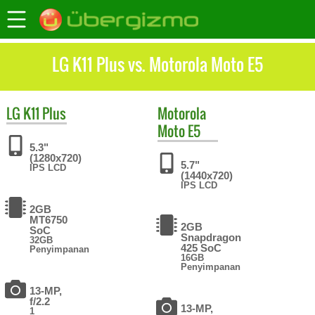
LG K11 Plus vs. Motorola Moto E5
LG
K11 Plus
Motorola
Moto E5
5.3"
(1280x720)
5.7"
IPS LCD
(1440x720)
IPS LCD
2GB
MT6750
2GB
SoC
Snapdragon
32GB
425 SoC
Penyimpanan
16GB
Penyimpanan
13-MP,
f/2.2
13-MP,
1