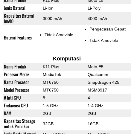
Nama Produk
K11 Plus
Moto E5
Jenis Baterai
Li-Ion
Li-Poly
Kapasitas Baterai
3000 mAh
4000 mAh
(mAh)
Pengecasan Cepat
Tidak Amovible
Baterai Features
Tidak Amovible
Komputasi
Nama Produk
K11 Plus
Moto E5
Prosesor Merek
MediaTek
Qualcomm
Nama Prosesor
MT6750
Snapdragon 425
Model Prosesor
MT6750
MSM8917
# Inti CPU
8
4
Frekuensi CPU
1.5 GHz
1.4 GHz
RAM
2GB
2GB
Kapasitas Storage
32GB
16GB
untuk Pemakai