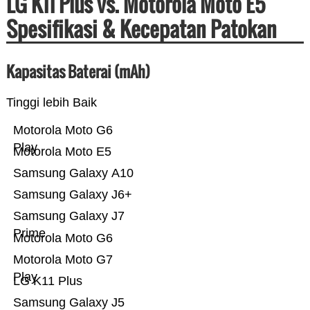
LG K11 Plus vs. Motorola Moto E5
Spesifikasi & Kecepatan Patokan
Kapasitas Baterai (mAh)
Tinggi lebih Baik
Motorola Moto G6
Play
Motorola Moto E5
Samsung Galaxy A10
Samsung Galaxy J6+
Samsung Galaxy J7
Prime
Motorola Moto G6
Motorola Moto G7
Play
LG K11 Plus
Samsung Galaxy J5