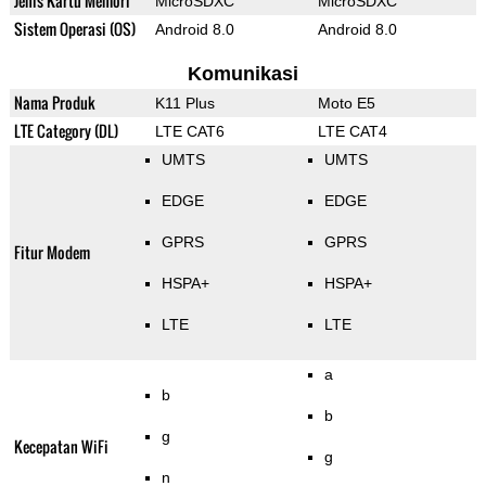
Jenis Kartu Memori
MicroSDXC
MicroSDXC
Sistem Operasi (OS)
Android 8.0
Android 8.0
Komunikasi
Nama Produk
K11 Plus
Moto E5
LTE Category (DL)
LTE CAT6
LTE CAT4
UMTS
UMTS
EDGE
EDGE
GPRS
GPRS
Fitur Modem
HSPA+
HSPA+
LTE
LTE
a
b
b
g
Kecepatan WiFi
g
n