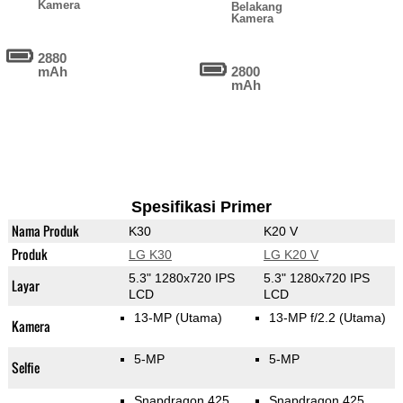
Kamera
Belakang
Kamera
2880
mAh
2800
mAh
Spesifikasi Primer
Nama Produk
K30
K20 V
Produk
LG K30
LG K20 V
5.3" 1280x720 IPS
5.3" 1280x720 IPS
Layar
LCD
LCD
13-MP
(Utama)
13-MP f/2.2
(Utama)
Kamera
5-MP
5-MP
Selfie
Snapdragon 425
Snapdragon 425