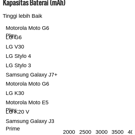
Kapasitas Baterai (mAh)
Tinggi lebih Baik
Motorola Moto G6
Play
LG G6
LG V30
LG Stylo 4
LG Stylo 3
Samsung Galaxy J7+
Motorola Moto G6
LG K30
Motorola Moto E5
Play
LG K20 V
Samsung Galaxy J3
Prime
2000
2500
3000
3500
40