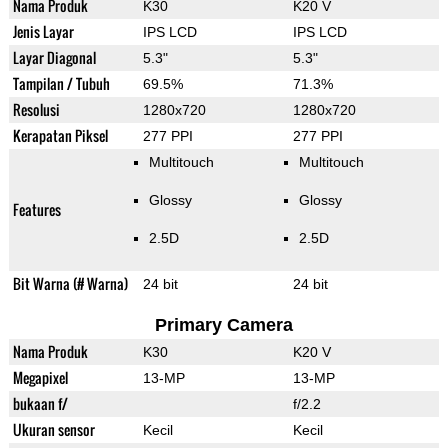
Nama Produk
K30
K20 V
Jenis Layar
IPS LCD
IPS LCD
Layar Diagonal
5.3"
5.3"
Tampilan / Tubuh
69.5%
71.3%
Resolusi
1280x720
1280x720
Kerapatan Piksel
277 PPI
277 PPI
Multitouch
Multitouch
Glossy
Glossy
Features
2.5D
2.5D
Bit Warna (# Warna)
24 bit
24 bit
Primary Camera
Nama Produk
K30
K20 V
Megapixel
13-MP
13-MP
bukaan f/
f/2.2
Ukuran sensor
Kecil
Kecil