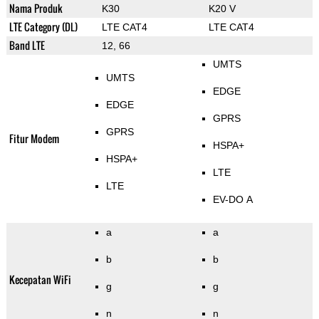
Nama Produk
K30
K20 V
LTE Category (DL)
LTE CAT4
LTE CAT4
Band LTE
12, 66
UMTS
UMTS
EDGE
EDGE
GPRS
GPRS
Fitur Modem
HSPA+
HSPA+
LTE
LTE
EV-DO A
a
a
b
b
Kecepatan WiFi
g
g
n
n