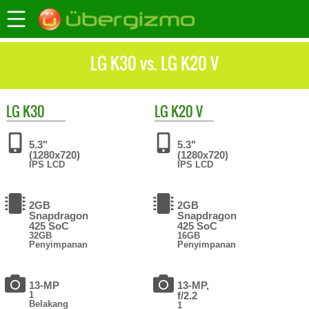
LG K30 vs. LG K20 V
LG
K30
LG
K20 V
5.3"
5.3"
(1280x720)
(1280x720)
IPS LCD
IPS LCD
2GB
2GB
Snapdragon
Snapdragon
425 SoC
425 SoC
32GB
16GB
Penyimpanan
Penyimpanan
13-MP
13-MP,
1
f/2.2
Belakang
1