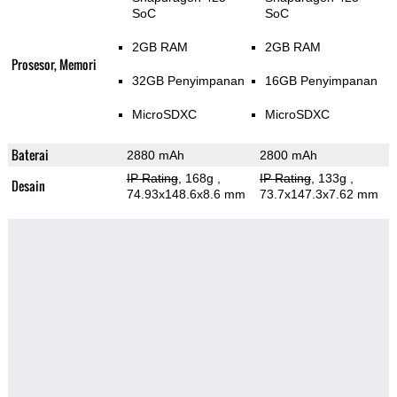
SoC
SoC
2GB RAM
2GB RAM
Prosesor, Memori
32GB Penyimpanan
16GB Penyimpanan
MicroSDXC
MicroSDXC
Baterai
2880 mAh
2800 mAh
IP Rating
, 168g
,
IP Rating
, 133g
,
Desain
74.93x148.6x8.6 mm
73.7x147.3x7.62 mm