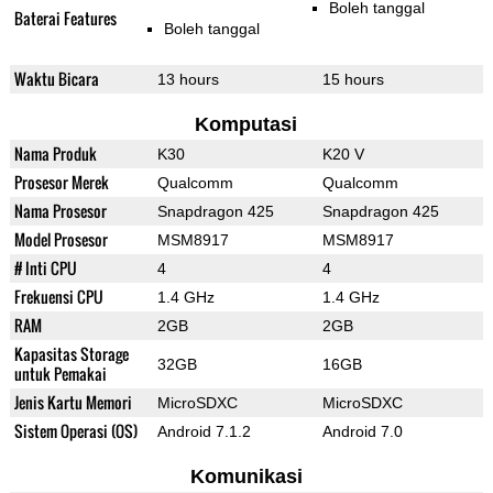
Boleh tanggal
Baterai Features
Boleh tanggal
Waktu Bicara
13 hours
15 hours
Komputasi
Nama Produk
K30
K20 V
Prosesor Merek
Qualcomm
Qualcomm
Nama Prosesor
Snapdragon 425
Snapdragon 425
Model Prosesor
MSM8917
MSM8917
# Inti CPU
4
4
Frekuensi CPU
1.4 GHz
1.4 GHz
RAM
2GB
2GB
Kapasitas Storage
32GB
16GB
untuk Pemakai
Jenis Kartu Memori
MicroSDXC
MicroSDXC
Sistem Operasi (OS)
Android 7.1.2
Android 7.0
Komunikasi