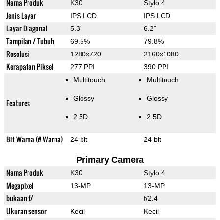
Nama Produk
K30
Stylo 4
Jenis Layar
IPS LCD
IPS LCD
Layar Diagonal
5.3"
6.2"
Tampilan / Tubuh
69.5%
79.8%
Resolusi
1280x720
2160x1080
Kerapatan Piksel
277 PPI
390 PPI
Multitouch
Multitouch
Glossy
Glossy
Features
2.5D
2.5D
Bit Warna (# Warna)
24 bit
24 bit
Primary Camera
Nama Produk
K30
Stylo 4
Megapixel
13-MP
13-MP
bukaan f/
f/2.4
Ukuran sensor
Kecil
Kecil