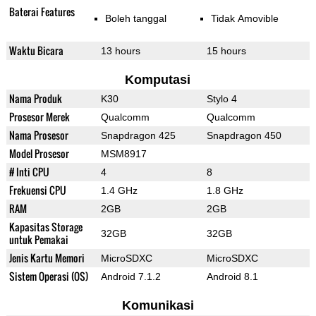
Baterai Features
Boleh tanggal
Tidak Amovible
Waktu Bicara
13 hours
15 hours
Komputasi
Nama Produk
K30
Stylo 4
Prosesor Merek
Qualcomm
Qualcomm
Nama Prosesor
Snapdragon 425
Snapdragon 450
Model Prosesor
MSM8917
# Inti CPU
4
8
Frekuensi CPU
1.4 GHz
1.8 GHz
RAM
2GB
2GB
Kapasitas Storage
32GB
32GB
untuk Pemakai
Jenis Kartu Memori
MicroSDXC
MicroSDXC
Sistem Operasi (OS)
Android 7.1.2
Android 8.1
Komunikasi