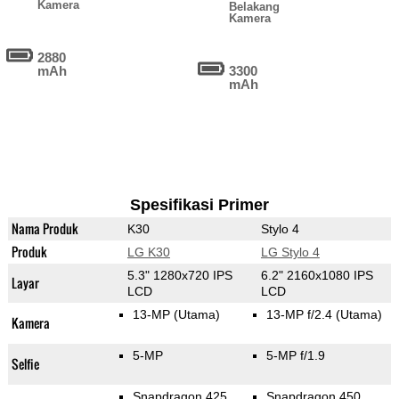
Kamera
Belakang
Kamera
2880
mAh
3300
mAh
Spesifikasi Primer
Nama Produk
K30
Stylo 4
Produk
LG K30
LG Stylo 4
5.3" 1280x720 IPS
6.2" 2160x1080 IPS
Layar
LCD
LCD
13-MP
(Utama)
13-MP f/2.4
(Utama)
Kamera
5-MP
5-MP f/1.9
Selfie
Snapdragon 425
Snapdragon 450