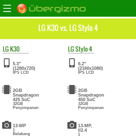
LG K30 vs. LG Stylo 4
LG
K30
LG
Stylo 4
5.3"
6.2"
(1280x720)
(2160x1080)
IPS LCD
IPS LCD
2GB
2GB
Snapdragon
Snapdragon
425 SoC
450 SoC
32GB
32GB
Penyimpanan
Penyimpanan
13-MP
13-MP,
1
f/2.4
Belakang
1