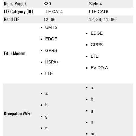
Nama Produk
K30
Stylo 4
LTE Category (DL)
LTE CAT4
LTE CAT6
Band LTE
12, 66
12, 38, 41, 66
UMTS
EDGE
EDGE
GPRS
GPRS
Fitur Modem
LTE
HSPA+
EV-DO A
LTE
a
a
b
b
g
Kecepatan WiFi
g
n
n
ac