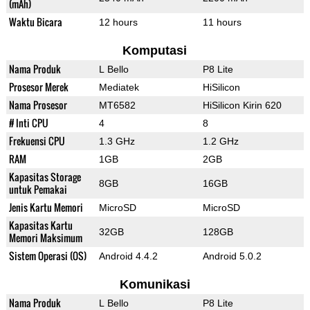
(mAh)
Waktu Bicara
12 hours
11 hours
Komputasi
Nama Produk
L Bello
P8 Lite
Prosesor Merek
Mediatek
HiSilicon
Nama Prosesor
MT6582
HiSilicon Kirin 620
# Inti CPU
4
8
Frekuensi CPU
1.3 GHz
1.2 GHz
RAM
1GB
2GB
Kapasitas Storage
8GB
16GB
untuk Pemakai
Jenis Kartu Memori
MicroSD
MicroSD
Kapasitas Kartu
32GB
128GB
Memori Maksimum
Sistem Operasi (OS)
Android 4.4.2
Android 5.0.2
Komunikasi
Nama Produk
L Bello
P8 Lite