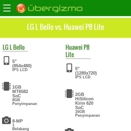
LG L Bello vs. Huawei P8 Lite
LG
L Bello
Huawei
P8
Lite
5"
(854x480)
5"
IPS LCD
(1280x720)
IPS LCD
1GB
MT6582
2GB
SoC
HiSilicon
8GB
Kirin 620
Penyimpanan
SoC
16GB
Penyimpanan
8-MP
1
Belakang