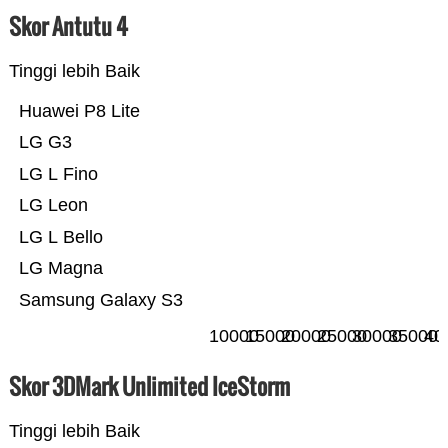
Skor Antutu 4
Tinggi lebih Baik
Huawei P8 Lite
LG G3
LG L Fino
LG Leon
LG L Bello
LG Magna
Samsung Galaxy S3
10000
15000
20000
25000
30000
35000
40
Skor 3DMark Unlimited IceStorm
Tinggi lebih Baik