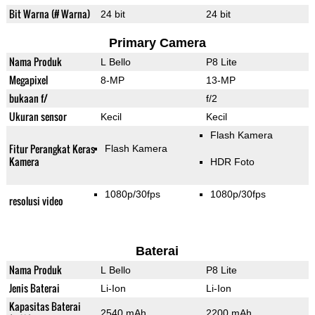
Bit Warna (# Warna)
24 bit
24 bit
Primary Camera
Nama Produk
L Bello
P8 Lite
Megapixel
8-MP
13-MP
bukaan f/
f/2
Ukuran sensor
Kecil
Kecil
Flash Kamera
Fitur Perangkat Keras
Flash Kamera
Kamera
HDR Foto
1080p/30fps
1080p/30fps
resolusi video
Baterai
Nama Produk
L Bello
P8 Lite
Jenis Baterai
Li-Ion
Li-Ion
Kapasitas Baterai
2540 mAh
2200 mAh