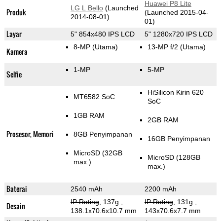
Huawei P8 Lite
LG L Bello
(Launched
Produk
(Launched 2015-04-
2014-08-01)
01)
Layar
5" 854x480 IPS LCD
5" 1280x720 IPS LCD
8-MP
(Utama)
13-MP f/2
(Utama)
Kamera
1-MP
5-MP
Selfie
HiSilicon Kirin 620
MT6582 SoC
SoC
1GB RAM
2GB RAM
Prosesor, Memori
8GB Penyimpanan
16GB Penyimpanan
MicroSD (32GB
MicroSD (128GB
max.)
max.)
Baterai
2540 mAh
2200 mAh
IP Rating
, 137g
,
IP Rating
, 131g
,
Desain
138.1x70.6x10.7 mm
143x70.6x7.7 mm