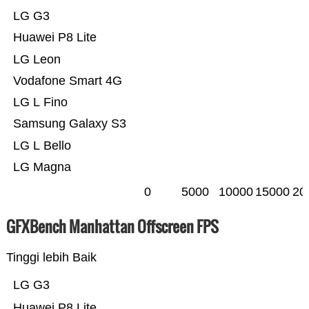
LG G3
Huawei P8 Lite
LG Leon
Vodafone Smart 4G
LG L Fino
Samsung Galaxy S3
LG L Bello
LG Magna
0
5000
10000
15000
20
GFXBench Manhattan Offscreen FPS
Tinggi lebih Baik
LG G3
Huawei P8 Lite