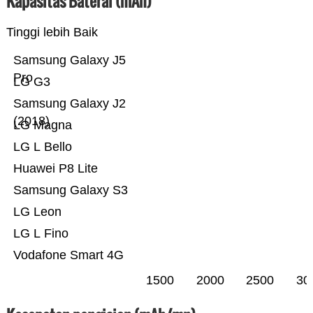
Kapasitas Baterai (mAh)
Tinggi lebih Baik
Samsung Galaxy J5
Pro
LG G3
Samsung Galaxy J2
(2018)
LG Magna
LG L Bello
Huawei P8 Lite
Samsung Galaxy S3
LG Leon
LG L Fino
Vodafone Smart 4G
1500
2000
2500
30