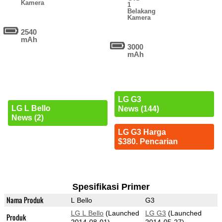
Kamera
1
Belakang
Kamera
2540
mAh
3000
mAh
LG G3
LG L Bello
News (144)
News (2)
LG G3 Harga
$380. Pencarian
Spesifikasi Primer
Nama Produk
L Bello
G3
LG L Bello
(Launched
LG G3
(Launched
Produk