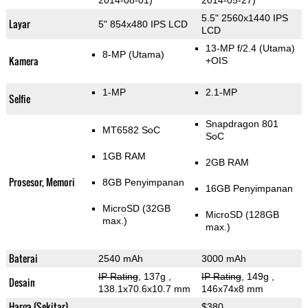
2014-08-01)
2014-05-27)
5.5" 2560x1440 IPS
Layar
5" 854x480 IPS LCD
LCD
13-MP f/2.4
(Utama)
8-MP
(Utama)
Kamera
+OIS
1-MP
2.1-MP
Selfie
Snapdragon 801
MT6582 SoC
SoC
1GB RAM
2GB RAM
Prosesor, Memori
8GB Penyimpanan
16GB Penyimpanan
MicroSD (32GB
MicroSD (128GB
max.)
max.)
Baterai
2540 mAh
3000 mAh
IP Rating
, 137g
,
IP Rating
, 149g
,
Desain
138.1x70.6x10.7 mm
146x74x8 mm
Harga (Sekitar)
$380