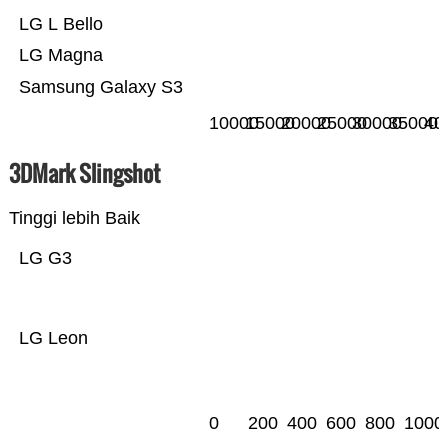
LG L Bello
LG Magna
Samsung Galaxy S3
10000
15000
20000
25000
30000
35000
40
3DMark Slingshot
Tinggi lebih Baik
LG G3
LG Leon
0
200
400
600
800
1000