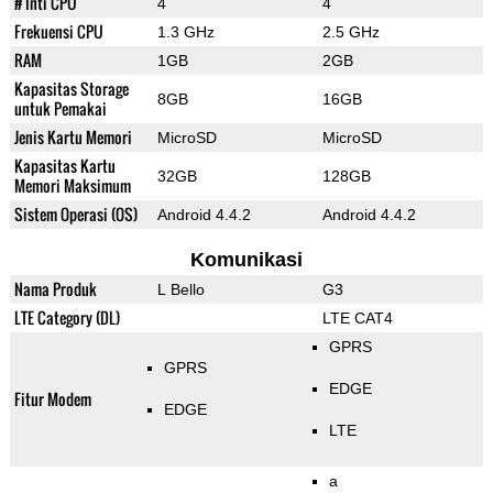
# Inti CPU
4
4
Frekuensi CPU
1.3 GHz
2.5 GHz
RAM
1GB
2GB
Kapasitas Storage
8GB
16GB
untuk Pemakai
Jenis Kartu Memori
MicroSD
MicroSD
Kapasitas Kartu
32GB
128GB
Memori Maksimum
Sistem Operasi (OS)
Android 4.4.2
Android 4.4.2
Komunikasi
Nama Produk
L Bello
G3
LTE Category (DL)
LTE CAT4
GPRS
GPRS
EDGE
Fitur Modem
EDGE
LTE
a