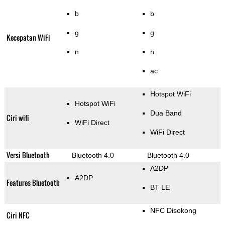
b
b
g
g
Kecepatan WiFi
n
n
ac
Hotspot WiFi
Hotspot WiFi
Dua Band
Ciri wifi
WiFi Direct
WiFi Direct
Versi Bluetooth
Bluetooth 4.0
Bluetooth 4.0
A2DP
A2DP
Features Bluetooth
BT LE
NFC Disokong
Ciri NFC