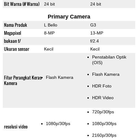
Bit Warna (# Warna)
24 bit
24 bit
Primary Camera
Nama Produk
L Bello
G3
Megapixel
8-MP
13-MP
bukaan f/
f/2.4
Ukuran sensor
Kecil
Kecil
Penstabilan Optik
(OIS)
Flash Kamera
Fitur Perangkat Keras
Flash Kamera
Kamera
HDR Foto
HDR Video
720p/30fps
1080p/30fps
1080p/30fps
resolusi video
2160p/30fps