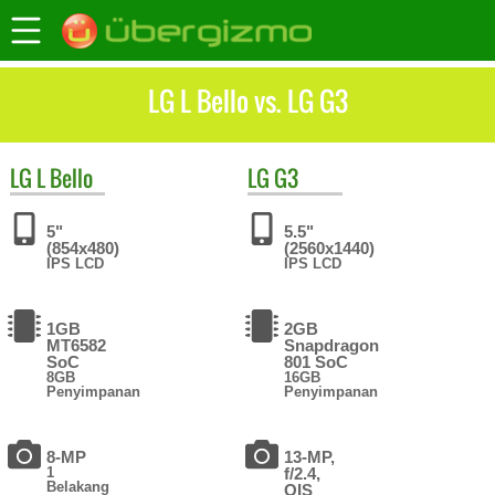
LG L Bello vs. LG G3
LG
L Bello
LG
G3
5"
5.5"
(854x480)
(2560x1440)
IPS LCD
IPS LCD
1GB
2GB
MT6582
Snapdragon
SoC
801 SoC
8GB
16GB
Penyimpanan
Penyimpanan
8-MP
13-MP,
1
f/2.4,
Belakang
OIS