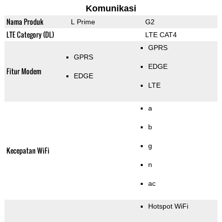
Komunikasi
Nama Produk
L Prime
G2
LTE Category (DL)
LTE CAT4
GPRS
GPRS
EDGE
Fitur Modem
EDGE
LTE
a
b
g
Kecepatan WiFi
n
ac
Hotspot WiFi