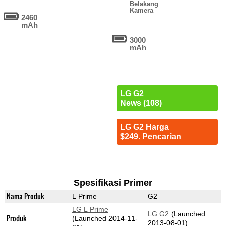
Belakang
Kamera
2460
mAh
3000
mAh
LG G2
News (108)
LG G2 Harga
$249. Pencarian
Spesifikasi Primer
Nama Produk
L Prime
G2
LG L Prime
LG G2
(Launched
Produk
(Launched 2014-11-
2013-08-01)