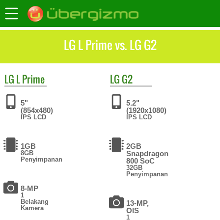
LG L Prime vs. LG G2
LG
L Prime
LG
G2
5"
5.2"
(854x480)
(1920x1080)
IPS LCD
IPS LCD
1GB
2GB
8GB
Snapdragon
Penyimpanan
800 SoC
32GB
Penyimpanan
8-MP
1
Belakang
13-MP,
Kamera
OIS
1