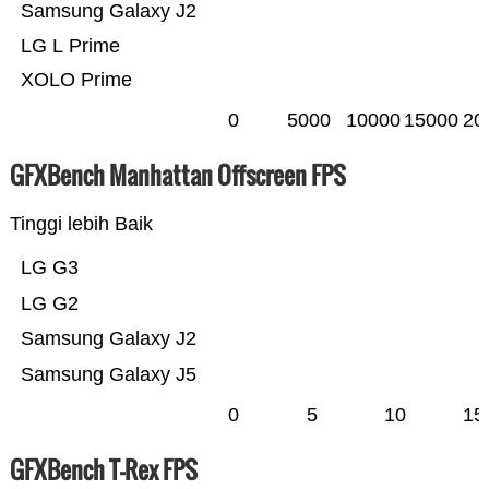
Samsung Galaxy J2
LG L Prime
XOLO Prime
0
5000
10000
15000
20
GFXBench Manhattan Offscreen FPS
Tinggi lebih Baik
LG G3
LG G2
Samsung Galaxy J2
Samsung Galaxy J5
0
5
10
15
GFXBench T-Rex FPS