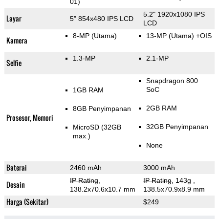
01)
5.2" 1920x1080 IPS
Layar
5" 854x480 IPS LCD
LCD
8-MP
(Utama)
13-MP
(Utama)
+OIS
Kamera
1.3-MP
2.1-MP
Selfie
Snapdragon 800
SoC
1GB RAM
2GB RAM
8GB Penyimpanan
Prosesor, Memori
32GB Penyimpanan
MicroSD (32GB
max.)
None
Baterai
2460 mAh
3000 mAh
IP Rating
,
IP Rating
, 143g
,
Desain
138.2x70.6x10.7 mm
138.5x70.9x8.9 mm
Harga (Sekitar)
$249