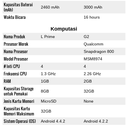
Kapasitas Baterai
2460 mAh
3000 mAh
(mAh)
Waktu Bicara
16 hours
Komputasi
Nama Produk
L Prime
G2
Prosesor Merek
Qualcomm
Nama Prosesor
Snapdragon 800
Model Prosesor
MSM8974
# Inti CPU
4
4
Frekuensi CPU
1.3 GHz
2.26 GHz
RAM
1GB
2GB
Kapasitas Storage
8GB
32GB
untuk Pemakai
Jenis Kartu Memori
MicroSD
None
Kapasitas Kartu
32GB
Memori Maksimum
Sistem Operasi (OS)
Android 4.4.2
Android 4.2.2