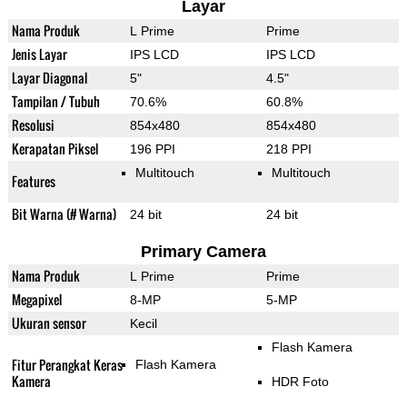
Layar
Nama Produk
L Prime
Prime
Jenis Layar
IPS LCD
IPS LCD
Layar Diagonal
5"
4.5"
Tampilan / Tubuh
70.6%
60.8%
Resolusi
854x480
854x480
Kerapatan Piksel
196 PPI
218 PPI
Multitouch
Multitouch
Features
Bit Warna (# Warna)
24 bit
24 bit
Primary Camera
Nama Produk
L Prime
Prime
Megapixel
8-MP
5-MP
Ukuran sensor
Kecil
Flash Kamera
Fitur Perangkat Keras
Flash Kamera
Kamera
HDR Foto