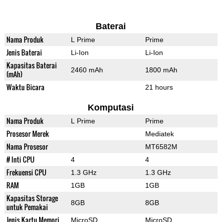
Baterai
Nama Produk
L Prime
Prime
Jenis Baterai
Li-Ion
Li-Ion
Kapasitas Baterai
2460 mAh
1800 mAh
(mAh)
Waktu Bicara
21 hours
Komputasi
Nama Produk
L Prime
Prime
Prosesor Merek
Mediatek
Nama Prosesor
MT6582M
# Inti CPU
4
4
Frekuensi CPU
1.3 GHz
1.3 GHz
RAM
1GB
1GB
Kapasitas Storage
8GB
8GB
untuk Pemakai
Jenis Kartu Memori
MicroSD
MicroSD