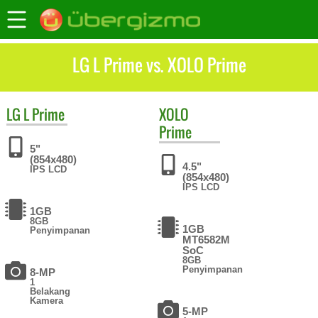
LG L Prime vs. XOLO Prime
LG
L Prime
XOLO
Prime
5"
(854x480)
4.5"
IPS LCD
(854x480)
IPS LCD
1GB
8GB
1GB
Penyimpanan
MT6582M
SoC
8GB
Penyimpanan
8-MP
1
Belakang
Kamera
5-MP