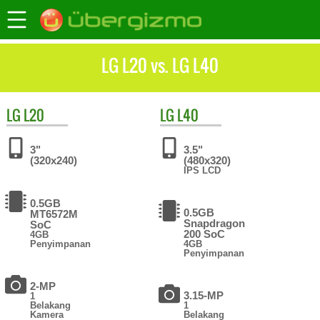
LG L20 vs. LG L40
LG
L20
LG
L40
3"
3.5"
(320x240)
(480x320)
IPS LCD
0.5GB
0.5GB
MT6572M
Snapdragon
SoC
200 SoC
4GB
Penyimpanan
4GB
Penyimpanan
2-MP
3.15-MP
1
Belakang
1
Kamera
Belakang