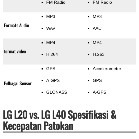
FM Radio
FM Radio
MP3
MP3
Formats Audio
WAV
AAC
MP4
MP4
format video
H.264
H.263
GPS
Accelerometer
A-GPS
GPS
Pelbagai Sensor
GLONASS
A-GPS
LG L20 vs. LG L40 Spesifikasi &
Kecepatan Patokan