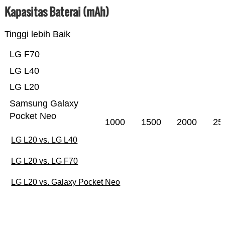
Kapasitas Baterai (mAh)
Tinggi lebih Baik
LG F70
LG L40
LG L20
Samsung Galaxy
Pocket Neo
1000
1500
2000
25
LG L20 vs. LG L40
LG L20 vs. LG F70
LG L20 vs. Galaxy Pocket Neo