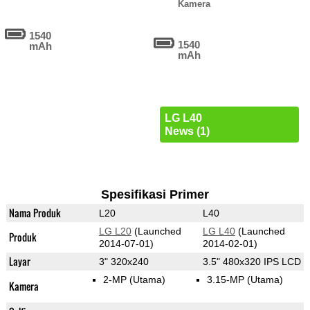
Kamera
1540
1540
mAh
mAh
LG L40
News (1)
Spesifikasi Primer
Nama Produk
L20
L40
LG L20
(Launched
LG L40
(Launched
Produk
2014-07-01)
2014-02-01)
Layar
3" 320x240
3.5" 480x320 IPS LCD
2-MP
(Utama)
3.15-MP
(Utama)
Kamera