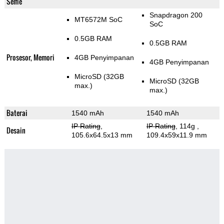
Selfie
Snapdragon 200
MT6572M SoC
SoC
0.5GB RAM
0.5GB RAM
Prosesor, Memori
4GB Penyimpanan
4GB Penyimpanan
MicroSD (32GB
MicroSD (32GB
max.)
max.)
Baterai
1540 mAh
1540 mAh
IP Rating
,
IP Rating
, 114g
,
Desain
105.6x64.5x13 mm
109.4x59x11.9 mm