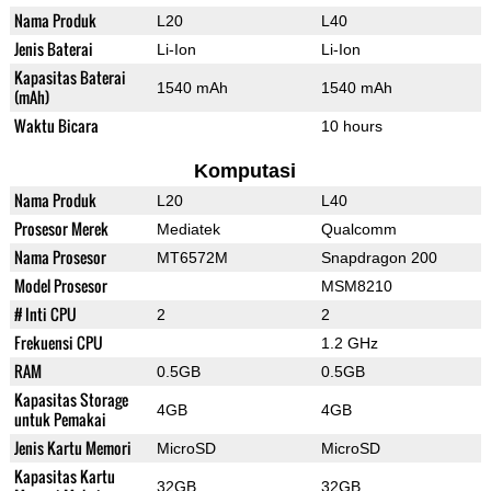
Nama Produk
L20
L40
Jenis Baterai
Li-Ion
Li-Ion
Kapasitas Baterai
1540 mAh
1540 mAh
(mAh)
Waktu Bicara
10 hours
Komputasi
Nama Produk
L20
L40
Prosesor Merek
Mediatek
Qualcomm
Nama Prosesor
MT6572M
Snapdragon 200
Model Prosesor
MSM8210
# Inti CPU
2
2
Frekuensi CPU
1.2 GHz
RAM
0.5GB
0.5GB
Kapasitas Storage
4GB
4GB
untuk Pemakai
Jenis Kartu Memori
MicroSD
MicroSD
Kapasitas Kartu
32GB
32GB