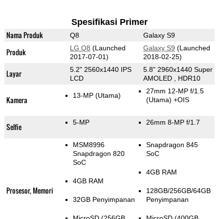
Spesifikasi Primer
Nama Produk
Q8
Galaxy S9
LG Q8
(Launched
Galaxy S9
(Launched
Produk
2017-07-01)
2018-02-25)
5.2" 2560x1440 IPS
5.8" 2960x1440 Super
Layar
LCD
AMOLED , HDR10
27mm 12-MP f/1.5
13-MP
(Utama)
Kamera
(Utama)
+OIS
5-MP
26mm 8-MP f/1.7
Selfie
MSM8996
Snapdragon 845
Snapdragon 820
SoC
SoC
4GB RAM
4GB RAM
Prosesor, Memori
128GB/256GB/64GB
32GB Penyimpanan
Penyimpanan
MicroSD (256GB
MicroSD (400GB