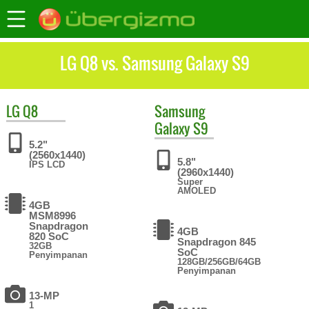
LG Q8 vs. Samsung Galaxy S9
LG
Q8
Samsung
Galaxy S9
5.2"
(2560x1440)
5.8"
IPS LCD
(2960x1440)
Super
AMOLED
4GB
MSM8996
Snapdragon
4GB
820 SoC
Snapdragon 845
32GB
SoC
Penyimpanan
128GB/256GB/64GB
Penyimpanan
13-MP
1