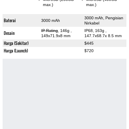
max.)
max.)
3000 mAh, Pengisian
Baterai
3000 mAh
Nirkabel
IP Rating
, 146g
,
IP68, 163g
,
Desain
149x71.9x8 mm
147.7x68.7x 8.5 mm
Harga (Sekitar)
$445
Harga (Launch)
$720