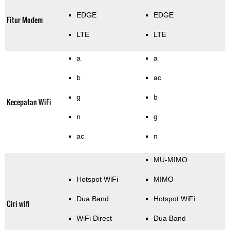
EDGE
EDGE
Fitur Modem
LTE
LTE
a
a
b
ac
g
b
Kecepatan WiFi
n
g
ac
n
MU-MIMO
Hotspot WiFi
MIMO
Dua Band
Hotspot WiFi
Ciri wifi
WiFi Direct
Dua Band