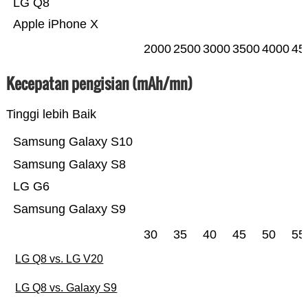
LG Q8
Apple iPhone X
2000
2500
3000
3500
4000
45
Kecepatan pengisian (mAh/mn)
Tinggi lebih Baik
Samsung Galaxy S10
Samsung Galaxy S8
LG G6
Samsung Galaxy S9
30
35
40
45
50
55
LG Q8 vs. LG V20
LG Q8 vs. Galaxy S9