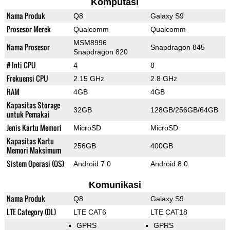
Komputasi
Nama Produk
Q8
Galaxy S9
Prosesor Merek
Qualcomm
Qualcomm
MSM8996
Nama Prosesor
Snapdragon 845
Snapdragon 820
# Inti CPU
4
8
Frekuensi CPU
2.15 GHz
2.8 GHz
RAM
4GB
4GB
Kapasitas Storage
32GB
128GB/256GB/64GB
untuk Pemakai
Jenis Kartu Memori
MicroSD
MicroSD
Kapasitas Kartu
256GB
400GB
Memori Maksimum
Sistem Operasi (OS)
Android 7.0
Android 8.0
Komunikasi
Nama Produk
Q8
Galaxy S9
LTE Category (DL)
LTE CAT6
LTE CAT18
GPRS
GPRS