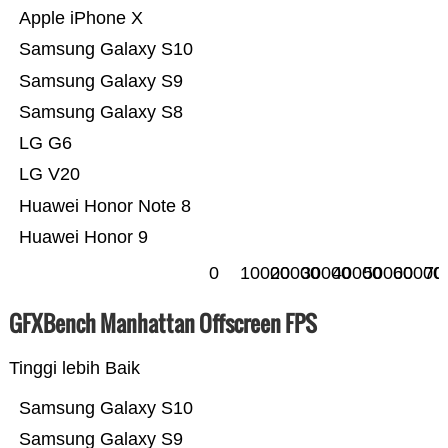
Apple iPhone X
Samsung Galaxy S10
Samsung Galaxy S9
Samsung Galaxy S8
LG G6
LG V20
Huawei Honor Note 8
Huawei Honor 9
0
10000
20000
30000
40000
50000
60000
70
GFXBench Manhattan Offscreen FPS
Tinggi lebih Baik
Samsung Galaxy S10
Samsung Galaxy S9