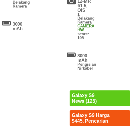
12-MP,
Belakang
f/1.5,
Kamera
OIS
1
Belakang
Kamera
3000
CAMERA
mAh
HW
score:
105
3000
mAh
Pengisian
Nirkabel
Galaxy S9
News (125)
Galaxy S9 Harga
$445. Pencarian