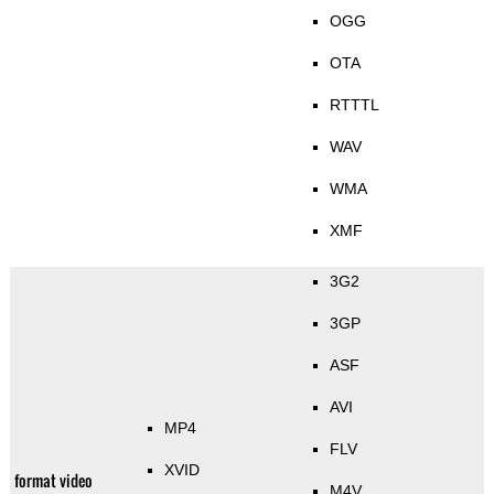
OGG
OTA
RTTTL
WAV
WMA
XMF
3G2
3GP
ASF
AVI
MP4
FLV
XVID
format video
M4V