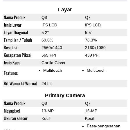
Layar
Nama Produk
Q8
Q7
Jenis Layar
IPS LCD
IPS LCD
Layar Diagonal
5.2"
5.5"
Tampilan / Tubuh
69.6%
78.3%
Resolusi
2560x1440
2160x1080
Kerapatan Piksel
565 PPI
439 PPI
Jenis Kaca
Gorilla Glass
Multitouch
Multitouch
Features
Bit Warna (# Warna)
24 bit
Primary Camera
Nama Produk
Q8
Q7
Megapixel
13-MP
16-MP
Ukuran sensor
Kecil
Kecil
Fasa-pengesanan