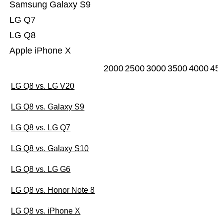
Samsung Galaxy S9
LG Q7
LG Q8
Apple iPhone X
2000
2500
3000
3500
4000
45
LG Q8 vs. LG V20
LG Q8 vs. Galaxy S9
LG Q8 vs. LG Q7
LG Q8 vs. Galaxy S10
LG Q8 vs. LG G6
LG Q8 vs. Honor Note 8
LG Q8 vs. iPhone X