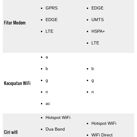
GPRS
EDGE
EDGE
UMTS
Fitur Modem
LTE
HSPA+
LTE
a
b
b
g
g
Kecepatan WiFi
n
n
ac
Hotspot WiFi
Hotspot WiFi
Dua Band
Ciri wifi
WiFi Direct