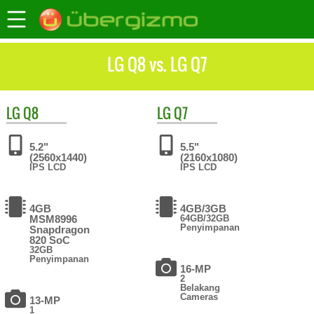
LG Q8 vs. LG Q7
LG
Q8
LG
Q7
5.2"
5.5"
(2560x1440)
(2160x1080)
IPS LCD
IPS LCD
4GB
4GB/3GB
MSM8996
64GB/32GB
Penyimpanan
Snapdragon
820 SoC
32GB
Penyimpanan
16-MP
2
Belakang
Cameras
13-MP
1