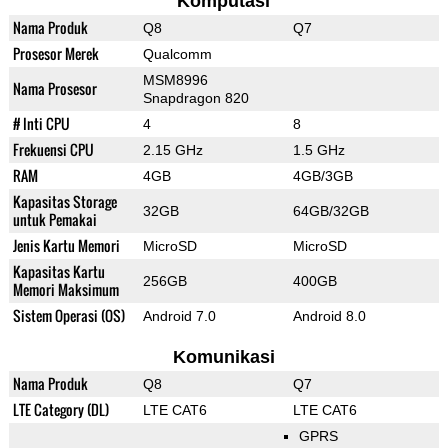
Komputasi
Nama Produk
Q8
Q7
Prosesor Merek
Qualcomm
MSM8996
Nama Prosesor
Snapdragon 820
# Inti CPU
4
8
Frekuensi CPU
2.15 GHz
1.5 GHz
RAM
4GB
4GB/3GB
Kapasitas Storage
32GB
64GB/32GB
untuk Pemakai
Jenis Kartu Memori
MicroSD
MicroSD
Kapasitas Kartu
256GB
400GB
Memori Maksimum
Sistem Operasi (OS)
Android 7.0
Android 8.0
Komunikasi
Nama Produk
Q8
Q7
LTE Category (DL)
LTE CAT6
LTE CAT6
GPRS