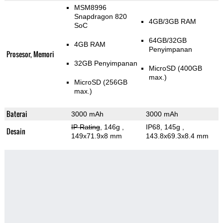
MSM8996
Snapdragon 820
4GB/3GB RAM
SoC
64GB/32GB
4GB RAM
Penyimpanan
Prosesor, Memori
32GB Penyimpanan
MicroSD (400GB
max.)
MicroSD (256GB
max.)
Baterai
3000 mAh
3000 mAh
IP Rating
, 146g
,
IP68, 145g
,
Desain
149x71.9x8 mm
143.8x69.3x8.4 mm