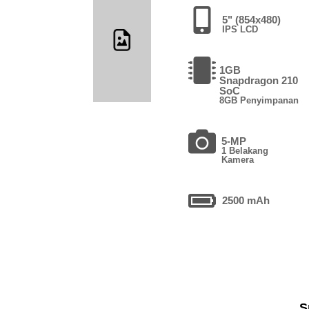
5" (854x480)
IPS LCD
1GB
Snapdragon 210
SoC
8GB Penyimpanan
5-MP
1 Belakang
Kamera
2500 mAh
S