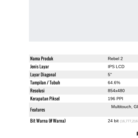
Nama Produk
Rebel 2
Jenis Layar
IPS LCD
Layar Diagonal
5"
Tampilan / Tubuh
64.6%
Resolusi
854x480
Kerapatan Piksel
196 PPI
Multitouch
G
Features
Bit Warna (# Warna)
24 bit
(16,777,216