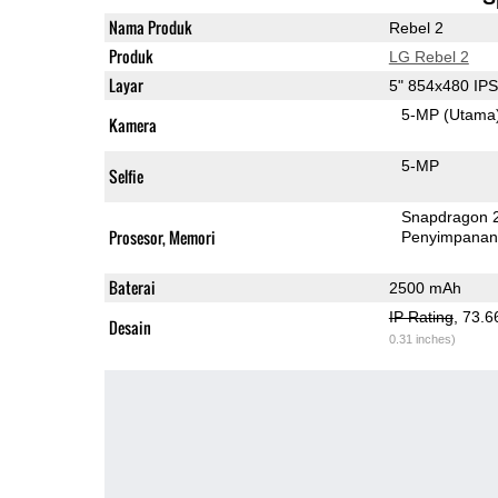
Nama Produk
Rebel 2
Produk
LG Rebel 2
Layar
5" 854x480 IP
5-MP
(Utama
Kamera
5-MP
Selfie
Snapdragon 
Prosesor, Memori
Penyimpana
Baterai
2500 mAh
IP Rating
, 73.
Desain
0.31 inches)