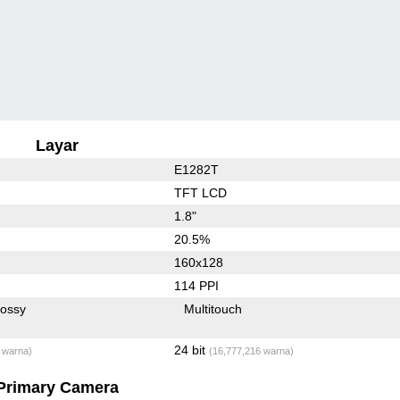
Layar
E1282T
TFT LCD
1.8"
20.5%
160x128
114 PPI
lossy
Multitouch
24 bit
 warna)
(16,777,216 warna)
Primary Camera