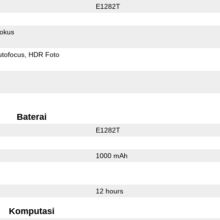
E1282T
fokus
utofocus
HDR Foto
Baterai
E1282T
1000 mAh
l
12 hours
Komputasi