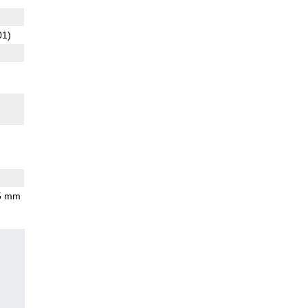
01)
.5 mm