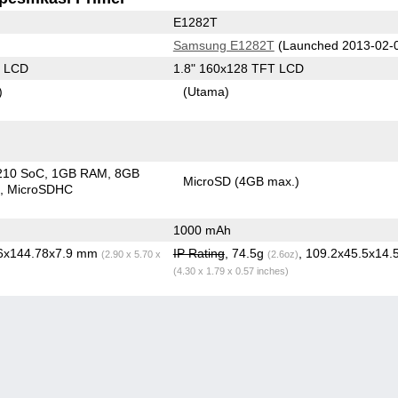
E1282T
Samsung E1282T
(Launched 2013-02-
S LCD
1.8" 160x128 TFT LCD
)
(Utama)
210 SoC
1GB RAM
8GB
MicroSD (4GB max.)
n
MicroSDHC
1000 mAh
66x144.78x7.9 mm
IP Rating
, 74.5g
, 109.2x45.5x14
(2.90 x 5.70 x
(2.6oz)
(4.30 x 1.79 x 0.57 inches)