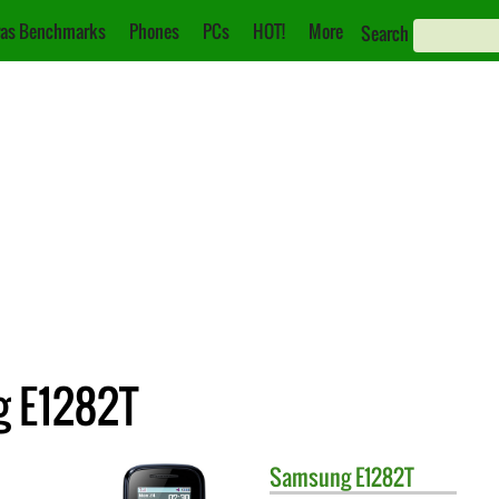
as Benchmarks
Phones
PCs
HOT!
More
Search
g E1282T
Samsung
E1282T