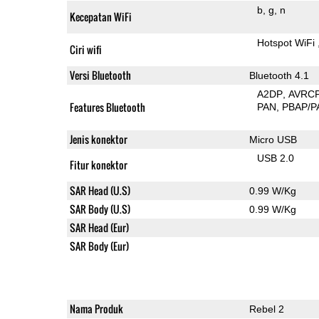
b
g
n
Kecepatan WiFi
Hotspot WiFi
Ciri wifi
Versi Bluetooth
Bluetooth 4.1
A2DP
AVRC
Features Bluetooth
PAN
PBAP/P
Jenis konektor
Micro USB
USB 2.0
Fitur konektor
SAR Head (U.S)
0.99 W/Kg
SAR Body (U.S)
0.99 W/Kg
SAR Head (Eur)
SAR Body (Eur)
Nama Produk
Rebel 2