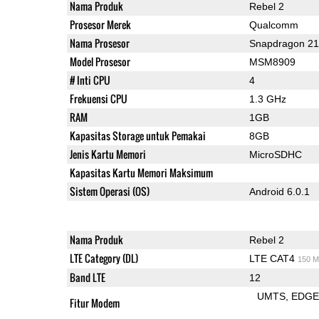
Nama Produk
Rebel 2
Prosesor Merek
Qualcomm
Nama Prosesor
Snapdragon 2
Model Prosesor
MSM8909
# Inti CPU
4
Frekuensi CPU
1.3 GHz
RAM
1GB
Kapasitas Storage untuk Pemakai
8GB
Jenis Kartu Memori
MicroSDHC
Kapasitas Kartu Memori Maksimum
Sistem Operasi (OS)
Android 6.0.1
Nama Produk
Rebel 2
LTE Category (DL)
LTE CAT4
150 M
Band LTE
12
UMTS
EDG
Fitur Modem