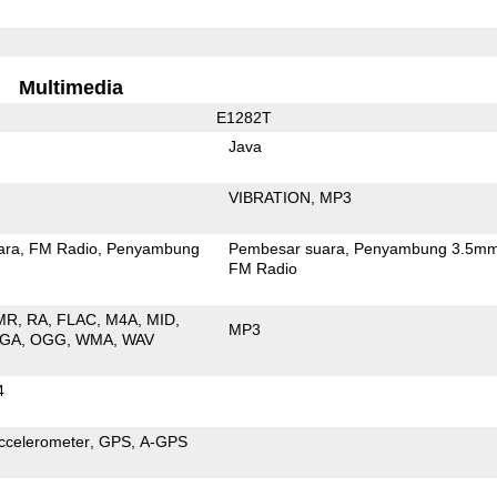
Multimedia
E1282T
Java
VIBRATION
MP3
ara
FM Radio
Penyambung
Pembesar suara
Penyambung 3.5m
FM Radio
MR
RA
FLAC
M4A
MID
MP3
GA
OGG
WMA
WAV
4
ccelerometer
GPS
A-GPS