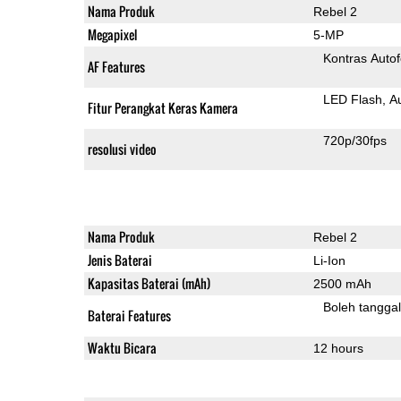
Nama Produk
Rebel 2
Megapixel
5-MP
Kontras Auto
AF Features
LED Flash
A
Fitur Perangkat Keras Kamera
720p/30fps
resolusi video
Nama Produk
Rebel 2
Jenis Baterai
Li-Ion
Kapasitas Baterai (mAh)
2500 mAh
Boleh tangga
Baterai Features
Waktu Bicara
12 hours