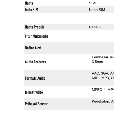
Nama
SIM0
Jenis SIM
Nano SIM
Nama Produk
Rebel 2
Fitur Multimedia
Daftar Alert
Pembesar su
Audio Features
3.5mm
AAC
3GA
A
Formats Audio
MIDI
MP3
O
MPEG-4
MP
format video
Kedekatan
A
Pelbagai Sensor