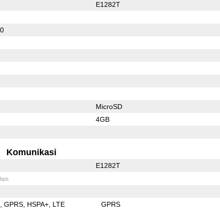
E1282T
10
MicroSD
4GB
Komunikasi
E1282T
bps
E
GPRS
HSPA+
LTE
GPRS