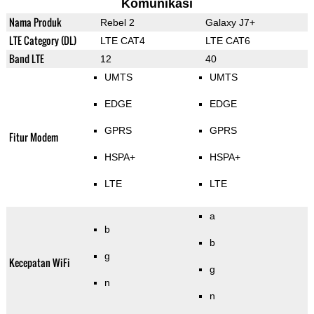
Komunikasi
Nama Produk
Rebel 2
Galaxy J7+
LTE Category (DL)
LTE CAT4
LTE CAT6
Band LTE
12
40
UMTS
UMTS
EDGE
EDGE
GPRS
GPRS
Fitur Modem
HSPA+
HSPA+
LTE
LTE
a
b
b
g
Kecepatan WiFi
g
n
n