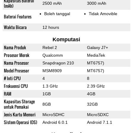
Kapasitas Baterai
2500 mAh
3000 mAh
(mAh)
Boleh tanggal
Tidak Amovible
Baterai Features
Waktu Bicara
12 hours
Komputasi
Nama Produk
Rebel 2
Galaxy J7+
Prosesor Merek
Qualcomm
MediaTek
Nama Prosesor
Snapdragon 210
MT6757)
Model Prosesor
MSM8909
MT6757)
# Inti CPU
4
8
Frekuensi CPU
1.3 GHz
2.39 GHz
RAM
1GB
4GB
Kapasitas Storage
8GB
32GB
untuk Pemakai
Jenis Kartu Memori
MicroSDHC
MicroSDXC
Sistem Operasi (OS)
Android 6.0.1
Android 7.1.1