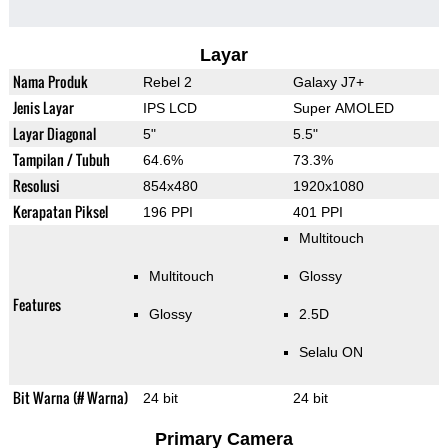
Layar
Nama Produk
Rebel 2
Galaxy J7+
Jenis Layar
IPS LCD
Super AMOLED
Layar Diagonal
5"
5.5"
Tampilan / Tubuh
64.6%
73.3%
Resolusi
854x480
1920x1080
Kerapatan Piksel
196 PPI
401 PPI
Multitouch
Multitouch
Glossy
Features
Glossy
2.5D
Selalu ON
Bit Warna (# Warna)
24 bit
24 bit
Primary Camera