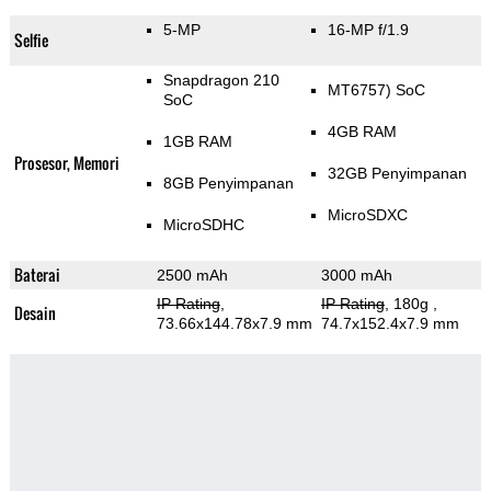
5-MP
16-MP f/1.9
Selfie
Snapdragon 210
MT6757) SoC
SoC
4GB RAM
1GB RAM
Prosesor, Memori
32GB Penyimpanan
8GB Penyimpanan
MicroSDXC
MicroSDHC
Baterai
2500 mAh
3000 mAh
IP Rating
,
IP Rating
, 180g
,
Desain
73.66x144.78x7.9 mm
74.7x152.4x7.9 mm