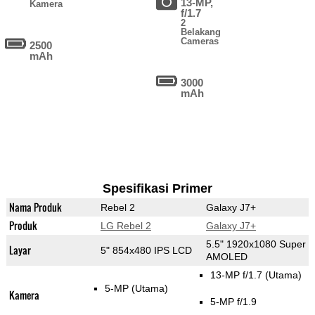
13-MP,
Kamera
f/1.7
2
Belakang
Cameras
2500
mAh
3000
mAh
Spesifikasi Primer
Nama Produk
Rebel 2
Galaxy J7+
Produk
LG Rebel 2
Galaxy J7+
5.5" 1920x1080 Super
Layar
5" 854x480 IPS LCD
AMOLED
13-MP f/1.7
(Utama)
5-MP
(Utama)
Kamera
5-MP f/1.9