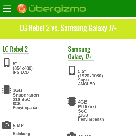
LG Rebel 2 vs. Samsung Galaxy J7+
LG
Rebel 2
Samsung
Galaxy J7+
5"
(854x480)
5.5"
IPS LCD
(1920x1080)
Super
AMOLED
1GB
Snapdragon
210 SoC
4GB
8GB
MT6757)
Penyimpanan
SoC
32GB
Penyimpanan
5-MP
1
Belakang