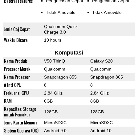
Baterai Features
Pengecasan Cepat
Pengecasan Cepat
Tidak Amovible
Tidak Amovible
Qualcomm Quick
Jenis Caj Cepat
Charge 3.0
Waktu Bicara
19 hours
Komputasi
Nama Produk
V50 ThinQ
Galaxy S20
Prosesor Merek
Qualcomm
Qualcomm
Nama Prosesor
Snapdragon 855
Snapdragon 865
# Inti CPU
8
8
Frekuensi CPU
2.84 GHz
2.84 GHz
RAM
6GB
8GB
Kapasitas Storage
128GB
128GB
untuk Pemakai
Jenis Kartu Memori
MicroSDXC
MicroSDXC
Sistem Operasi (OS)
Android 9.0
Android 10