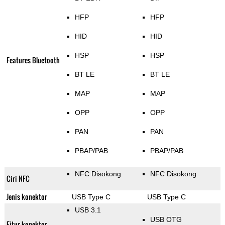
HFP
HFP
HID
HID
HSP
HSP
Features Bluetooth
BT LE
BT LE
MAP
MAP
OPP
OPP
PAN
PAN
PBAP/PAB
PBAP/PAB
NFC Disokong
NFC Disokong
Ciri NFC
Jenis konektor
USB Type C
USB Type C
USB 3.1
USB OTG
Fitur konektor