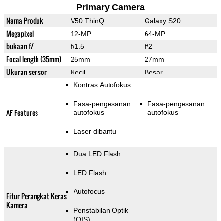
Primary Camera
Nama Produk
V50 ThinQ
Galaxy S20
Megapixel
12-MP
64-MP
bukaan f/
f/1.5
f/2
Focal length (35mm)
25mm
27mm
Ukuran sensor
Kecil
Besar
Kontras Autofokus
Fasa-pengesanan
Fasa-pengesanan
AF Features
autofokus
autofokus
Laser dibantu
Dua LED Flash
LED Flash
Autofocus
Fitur Perangkat Keras
Kamera
Penstabilan Optik
(OIS)