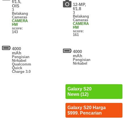
f/1.5,
12-MP,
OIS
f/1.8
3
3
Belakang
Belakang
Cameras
Cameras
CAMERA
CAMERA
HW
HW
score:
score:
143
161
4000
4000
mAh
mAh
Pengisian
Pengisian
Nirkabel
Nirkabel
Qualcomm
Quick
Charge 3.0
Galaxy S20
News (12)
Galaxy S20 Harga
$999. Pencarian