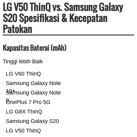
LG V50 ThinQ vs. Samsung Galaxy
S20 Spesifikasi & Kecepatan
Patokan
Kapasitas Baterai (mAh)
Tinggi lebih Baik
LG V60 ThinQ
Samsung Galaxy Note
10+
Samsung Galaxy Note
9
OnePlus 7 Pro 5G
LG G8X ThinQ
Samsung Galaxy S20
LG V50 ThinQ