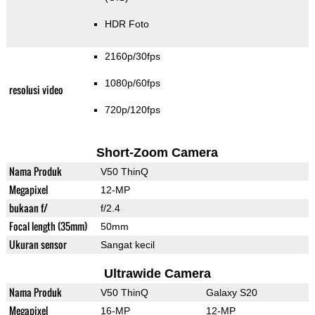
HDR Foto
2160p/30fps
1080p/60fps
resolusi video
720p/120fps
Short-Zoom Camera
Nama Produk
V50 ThinQ
Megapixel
12-MP
bukaan f/
f/2.4
Focal length (35mm)
50mm
Ukuran sensor
Sangat kecil
Ultrawide Camera
Nama Produk
V50 ThinQ
Galaxy S20
Megapixel
16-MP
12-MP