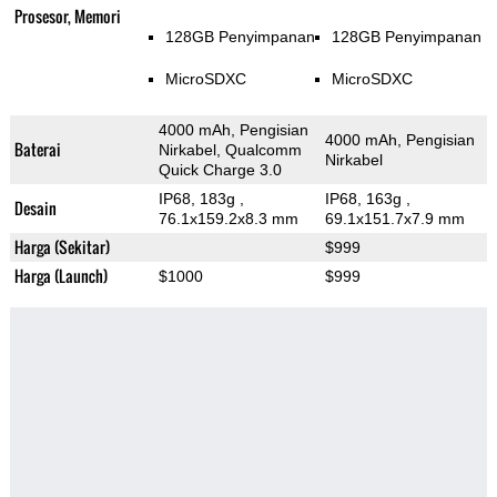
Prosesor, Memori
128GB Penyimpanan
128GB Penyimpanan
MicroSDXC
MicroSDXC
4000 mAh, Pengisian
4000 mAh, Pengisian
Baterai
Nirkabel, Qualcomm
Nirkabel
Quick Charge 3.0
IP68, 183g
,
IP68, 163g
,
Desain
76.1x159.2x8.3 mm
69.1x151.7x7.9 mm
Harga (Sekitar)
$999
Harga (Launch)
$1000
$999