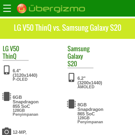
LG V50 ThinQ vs. Samsung Galaxy S20
LG
V50
Samsung
ThinQ
Galaxy
S20
6.4"
(3120x1440)
6.2"
P-OLED
(3200x1440)
AMOLED
6GB
Snapdragon
8GB
855 SoC
Snapdragon
128GB
865 SoC
Penyimpanan
128GB
Penyimpanan
12-MP,