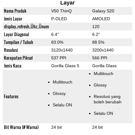
Layar
Nama Produk
V50 ThinQ
Galaxy S20
Jenis Layar
P-OLED
AMOLED
display_refresh_Ühz_Ünum
120
Layar Diagonal
6.4"
6.2"
Tampilan / Tubuh
83.0%
88.5%
Resolusi
3120x1440
3200x1440
Kerapatan Piksel
537 PPI
566 PPI
Jenis Kaca
Gorilla Glass 5
Gorilla Glass
Multitouch
Multitouch
Glossy
Glossy
Features
Resolusi yang
boleh berubah
Selalu ON
Selalu ON
Bit Warna (# Warna)
24 bit
24 bit