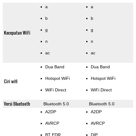
a
a
b
b
g
g
Kecepatan WiFi
n
n
ac
ac
Dua Band
Dua Band
Hotspot WiFi
Hotspot WiFi
Ciri wifi
WiFi Direct
WiFi Direct
Versi Bluetooth
Bluetooth 5.0
Bluetooth 5.0
A2DP
A2DP
AVRCP
AVRCP
BT EDR
DIP