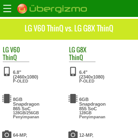
LG V60 ThinQ vs. LG G8X ThinQ
LG
V60
LG
G8X
ThinQ
ThinQ
6.8"
6.4"
(2460x1080)
(2340x1080)
P-OLED
P-OLED
8GB
6GB
Snapdragon
Snapdragon
865 SoC
855 SoC
128GB/256GB
128GB
Penyimpanan
Penyimpanan
64-MP,
12-MP,