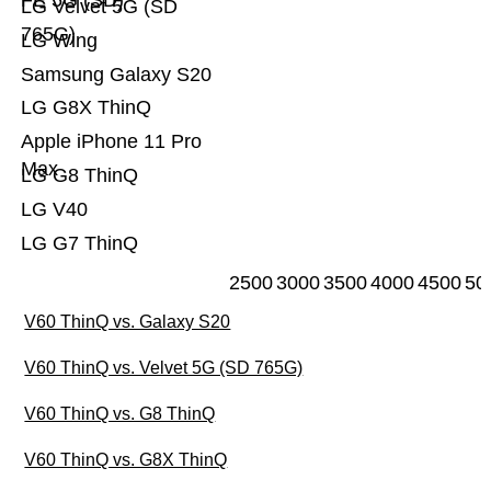
FE 5G (SD)
LG Velvet 5G (SD
765G)
LG Wing
Samsung Galaxy S20
LG G8X ThinQ
Apple iPhone 11 Pro
Max
LG G8 ThinQ
LG V40
LG G7 ThinQ
2500
3000
3500
4000
4500
50
V60 ThinQ vs. Galaxy S20
V60 ThinQ vs. Velvet 5G (SD 765G)
V60 ThinQ vs. G8 ThinQ
V60 ThinQ vs. G8X ThinQ