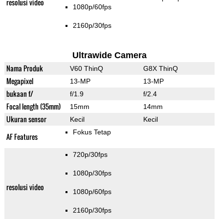
resolusi video
1080p/60fps
2160p/30fps
Ultrawide Camera
Nama Produk
V60 ThinQ
G8X ThinQ
Megapixel
13-MP
13-MP
bukaan f/
f/1.9
f/2.4
Focal length (35mm)
15mm
14mm
Ukuran sensor
Kecil
Kecil
Fokus Tetap
AF Features
720p/30fps
1080p/30fps
resolusi video
1080p/60fps
2160p/30fps