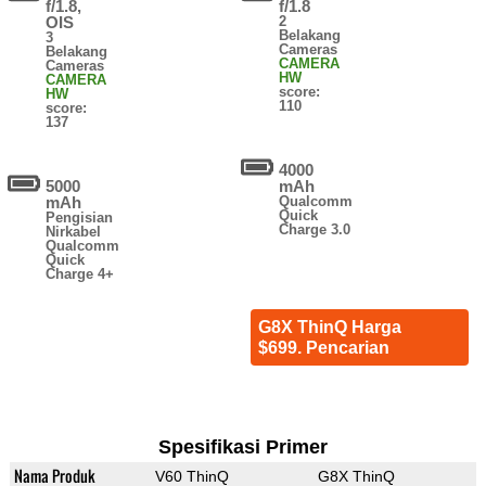
f/1.8,
f/1.8
OIS
2
Belakang
3
Cameras
Belakang
CAMERA
Cameras
HW
CAMERA
score:
HW
110
score:
137
4000
5000
mAh
mAh
Qualcomm
Quick
Pengisian
Charge 3.0
Nirkabel
Qualcomm
Quick
Charge 4+
G8X ThinQ Harga
$699. Pencarian
Spesifikasi Primer
Nama Produk
V60 ThinQ
G8X ThinQ