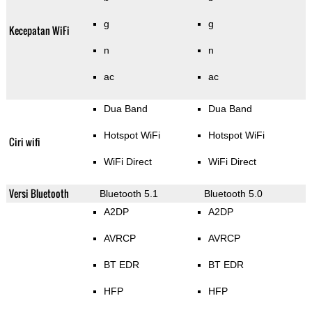
g
g
Kecepatan WiFi
n
n
ac
ac
Dua Band
Dua Band
Hotspot WiFi
Hotspot WiFi
Ciri wifi
WiFi Direct
WiFi Direct
Versi Bluetooth
Bluetooth 5.1
Bluetooth 5.0
A2DP
A2DP
AVRCP
AVRCP
BT EDR
BT EDR
HFP
HFP