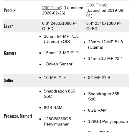
G8X ThinQ
V60 ThinQ
(Launched
Produk
(Launched 2019-09-
2020-02-26)
01)
6.8" 2460x1080 P-
6.4" 2340x1080 P-
Layar
OLED
OLED
26mm 64-MP f/1.8
(Utama)
+OIS
26mm 12-MP f/1.8
(Utama)
Kamera
15mm 13-MP f/1.9
14mm 13-MP f/2.4
+Bokeh Sensor
10-MP f/1.9
32-MP f/1.9
Selfie
Snapdragon 865
Snapdragon 855
SoC
SoC
8GB RAM
6GB RAM
Prosesor, Memori
128GB/256GB
128GB Penyimpanan
Penyimpanan