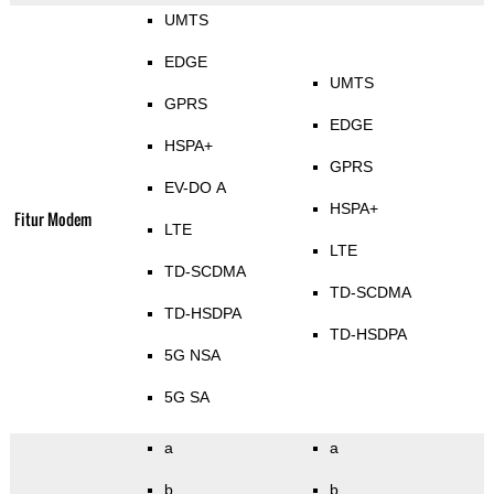
UMTS
EDGE
UMTS
GPRS
EDGE
HSPA+
GPRS
EV-DO A
HSPA+
Fitur Modem
LTE
LTE
TD-SCDMA
TD-SCDMA
TD-HSDPA
TD-HSDPA
5G NSA
5G SA
a
a
b
b