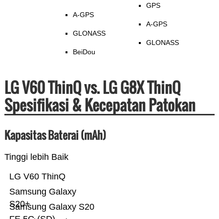
GPS
A-GPS
A-GPS
GLONASS
GLONASS
BeiDou
LG V60 ThinQ vs. LG G8X ThinQ
Spesifikasi & Kecepatan Patokan
Kapasitas Baterai (mAh)
Tinggi lebih Baik
LG V60 ThinQ
Samsung Galaxy
S20+
Samsung Galaxy S20