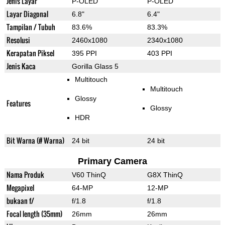
Jenis Layar
P-OLED
P-OLED
Layar Diagonal
6.8"
6.4"
Tampilan / Tubuh
83.6%
83.3%
Resolusi
2460x1080
2340x1080
Kerapatan Piksel
395 PPI
403 PPI
Jenis Kaca
Gorilla Glass 5
Multitouch
Multitouch
Glossy
Features
Glossy
HDR
Bit Warna (# Warna)
24 bit
24 bit
Primary Camera
Nama Produk
V60 ThinQ
G8X ThinQ
Megapixel
64-MP
12-MP
bukaan f/
f/1.8
f/1.8
Focal length (35mm)
26mm
26mm