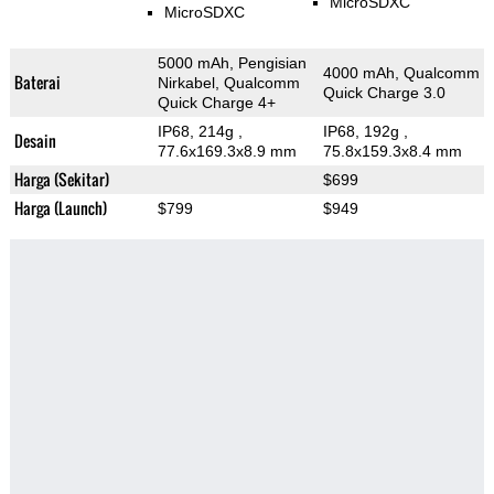
MicroSDXC
MicroSDXC
5000 mAh, Pengisian
4000 mAh, Qualcomm
Baterai
Nirkabel, Qualcomm
Quick Charge 3.0
Quick Charge 4+
IP68, 214g
,
IP68, 192g
,
Desain
77.6x169.3x8.9 mm
75.8x159.3x8.4 mm
Harga (Sekitar)
$699
Harga (Launch)
$799
$949