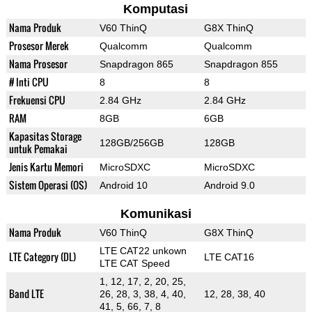
Komputasi
Nama Produk
V60 ThinQ
G8X ThinQ
Prosesor Merek
Qualcomm
Qualcomm
Nama Prosesor
Snapdragon 865
Snapdragon 855
# Inti CPU
8
8
Frekuensi CPU
2.84 GHz
2.84 GHz
RAM
8GB
6GB
Kapasitas Storage
128GB/256GB
128GB
untuk Pemakai
Jenis Kartu Memori
MicroSDXC
MicroSDXC
Sistem Operasi (OS)
Android 10
Android 9.0
Komunikasi
Nama Produk
V60 ThinQ
G8X ThinQ
LTE CAT22 unkown
LTE Category (DL)
LTE CAT16
LTE CAT Speed
1, 12, 17, 2, 20, 25,
Band LTE
26, 28, 3, 38, 4, 40,
12, 28, 38, 40
41, 5, 66, 7, 8