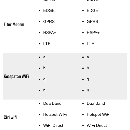
EDGE
EDGE
GPRS
GPRS
Fitur Modem
HSPA+
HSPA+
LTE
LTE
a
a
b
b
Kecepatan WiFi
g
g
n
n
Dua Band
Dua Band
Hotspot WiFi
Hotspot WiFi
Ciri wifi
WiFi Direct
WiFi Direct