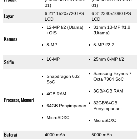
01)
01)
6.21" 1520x720 IPS
6.3" 2340x1080 IPS
Layar
LCD
LCD
12-MP f/2
(Utama)
31mm 13-MP f/1.9
+OIS
(Utama)
Kamera
8-MP
5-MP f/2.2
16-MP
25mm 8-MP f/2
Selfie
Samsung Exynos 7
Snapdragon 632
Octa 7904 SoC
SoC
3GB/4GB RAM
4GB RAM
Prosesor, Memori
32GB/64GB
64GB Penyimpanan
Penyimpanan
MicroSDXC
MicroSDXC
Baterai
4000 mAh
5000 mAh