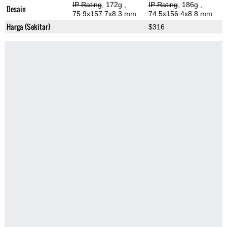
IP Rating
, 172g
,
IP Rating
, 186g
,
Desain
75.9x157.7x8.3 mm
74.5x156.4x8.8 mm
Harga (Sekitar)
$316