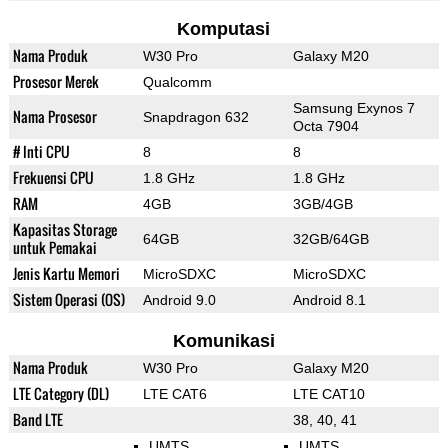
Komputasi
Nama Produk
W30 Pro
Galaxy M20
Prosesor Merek
Qualcomm
Samsung Exynos 7
Nama Prosesor
Snapdragon 632
Octa 7904
# Inti CPU
8
8
Frekuensi CPU
1.8 GHz
1.8 GHz
RAM
4GB
3GB/4GB
Kapasitas Storage
64GB
32GB/64GB
untuk Pemakai
Jenis Kartu Memori
MicroSDXC
MicroSDXC
Sistem Operasi (OS)
Android 9.0
Android 8.1
Komunikasi
Nama Produk
W30 Pro
Galaxy M20
LTE Category (DL)
LTE CAT6
LTE CAT10
Band LTE
38, 40, 41
UMTS
UMTS