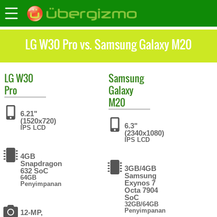
LG W30 Pro vs. Samsung Galaxy M20
LG
W30
Samsung
Pro
Galaxy
M20
6.21"
(1520x720)
6.3"
IPS LCD
(2340x1080)
IPS LCD
4GB
Snapdragon
3GB/4GB
632 SoC
Samsung
64GB
Exynos 7
Penyimpanan
Octa 7904
SoC
32GB/64GB
Penyimpanan
12-MP,