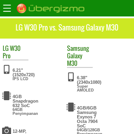
LG W30 Pro vs. Samsung Galaxy M30
LG
W30
Samsung
Pro
Galaxy
M30
6.21"
(1520x720)
6.38"
IPS LCD
(2340x1080)
Super
AMOLED
4GB
Snapdragon
632 SoC
4GB/6GB
64GB
Samsung
Penyimpanan
Exynos 7
Octa 7904
SoC
64GB/128GB
12-MP,
Penyimpanan