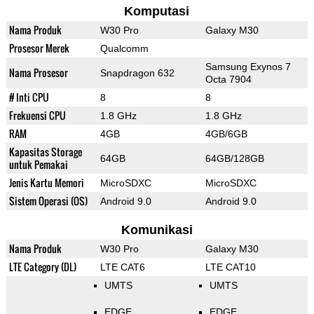
Komputasi
Nama Produk
W30 Pro
Galaxy M30
Prosesor Merek
Qualcomm
Samsung Exynos 7
Nama Prosesor
Snapdragon 632
Octa 7904
# Inti CPU
8
8
Frekuensi CPU
1.8 GHz
1.8 GHz
RAM
4GB
4GB/6GB
Kapasitas Storage
64GB
64GB/128GB
untuk Pemakai
Jenis Kartu Memori
MicroSDXC
MicroSDXC
Sistem Operasi (OS)
Android 9.0
Android 9.0
Komunikasi
Nama Produk
W30 Pro
Galaxy M30
LTE Category (DL)
LTE CAT6
LTE CAT10
UMTS
UMTS
EDGE
EDGE