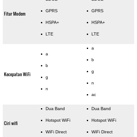
GPRS
GPRS
Fitur Modem
HSPA+
HSPA+
LTE
LTE
a
a
b
b
g
Kecepatan WiFi
g
n
n
ac
Dua Band
Dua Band
Hotspot WiFi
Hotspot WiFi
Ciri wifi
WiFi Direct
WiFi Direct