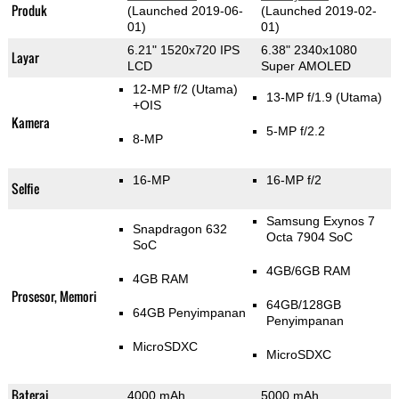
Produk
(Launched 2019-06-
(Launched 2019-02-
01)
01)
6.21" 1520x720 IPS
6.38" 2340x1080
Layar
LCD
Super AMOLED
12-MP f/2
(Utama)
13-MP f/1.9
(Utama)
+OIS
Kamera
5-MP f/2.2
8-MP
16-MP
16-MP f/2
Selfie
Samsung Exynos 7
Snapdragon 632
Octa 7904 SoC
SoC
4GB/6GB RAM
4GB RAM
Prosesor, Memori
64GB/128GB
64GB Penyimpanan
Penyimpanan
MicroSDXC
MicroSDXC
Baterai
4000 mAh
5000 mAh