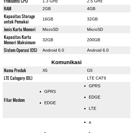
Frekuensi CPU
1.3 GHz
2.5 GHz
RAM
2GB
4GB
Kapasitas Storage
16GB
32GB
untuk Pemakai
Jenis Kartu Memori
MicroSD
MicroSD
Kapasitas Kartu
32GB
200GB
Memori Maksimum
Sistem Operasi (OS)
Android 6.0
Android 6.0
Komunikasi
Nama Produk
X5
G5
LTE Category (DL)
LTE CAT9
GPRS
GPRS
EDGE
Fitur Modem
EDGE
LTE
a