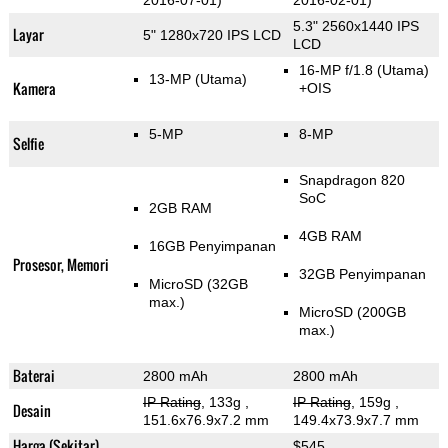
2016-07-01)
2016-02-01)
5.3" 2560x1440 IPS
Layar
5" 1280x720 IPS LCD
LCD
16-MP f/1.8
(Utama)
13-MP
(Utama)
Kamera
+OIS
5-MP
8-MP
Selfie
Snapdragon 820
SoC
2GB RAM
4GB RAM
16GB Penyimpanan
Prosesor, Memori
32GB Penyimpanan
MicroSD (32GB
max.)
MicroSD (200GB
max.)
Baterai
2800 mAh
2800 mAh
IP Rating
, 133g
,
IP Rating
, 159g
,
Desain
151.6x76.9x7.2 mm
149.4x73.9x7.7 mm
Harga (Sekitar)
$545