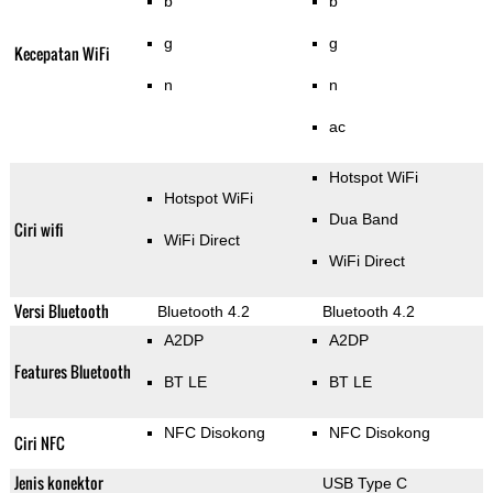
b
b
g
g
Kecepatan WiFi
n
n
ac
Hotspot WiFi
Hotspot WiFi
Dua Band
Ciri wifi
WiFi Direct
WiFi Direct
Versi Bluetooth
Bluetooth 4.2
Bluetooth 4.2
A2DP
A2DP
Features Bluetooth
BT LE
BT LE
NFC Disokong
NFC Disokong
Ciri NFC
Jenis konektor
USB Type C