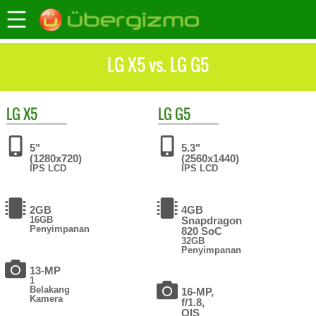
LG X5 vs. LG G5
LG
X5
LG
G5
5"
5.3"
(1280x720)
(2560x1440)
IPS LCD
IPS LCD
2GB
4GB
16GB
Snapdragon
Penyimpanan
820 SoC
32GB
Penyimpanan
13-MP
1
Belakang
16-MP,
Kamera
f/1.8,
OIS