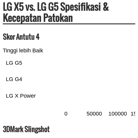
LG X5 vs. LG G5 Spesifikasi &
Kecepatan Patokan
Skor Antutu 4
Tinggi lebih Baik
LG G5
LG G4
LG X Power
0
50000
100000
15
3DMark Slingshot