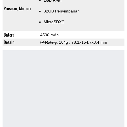
2GB RAM
Prosesor, Memori
32GB Penyimpanan
MicroSDXC
Baterai
4500 mAh
Desain
IP Rating
, 164g
, 78.1x154.7x8.4 mm