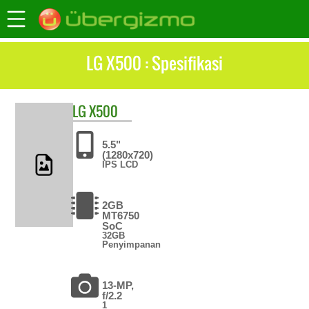
LG X500 : Spesifikasi
LG
X500
5.5"
(1280x720)
IPS LCD
2GB
MT6750
SoC
32GB
Penyimpanan
13-MP,
f/2.2
1