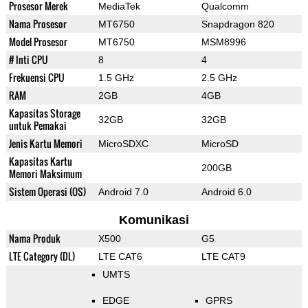
Prosesor Merek
MediaTek
Qualcomm
Nama Prosesor
MT6750
Snapdragon 820
Model Prosesor
MT6750
MSM8996
# Inti CPU
8
4
Frekuensi CPU
1.5 GHz
2.5 GHz
RAM
2GB
4GB
Kapasitas Storage
32GB
32GB
untuk Pemakai
Jenis Kartu Memori
MicroSDXC
MicroSD
Kapasitas Kartu
200GB
Memori Maksimum
Sistem Operasi (OS)
Android 7.0
Android 6.0
Komunikasi
Nama Produk
X500
G5
LTE Category (DL)
LTE CAT6
LTE CAT9
UMTS
EDGE
GPRS