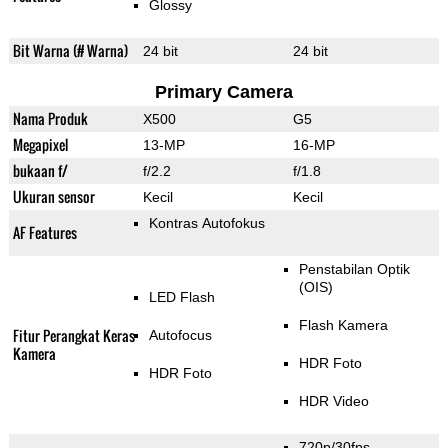
Glossy
Bit Warna (# Warna)
24 bit
24 bit
Primary Camera
Nama Produk
X500
G5
Megapixel
13-MP
16-MP
bukaan f/
f/2.2
f/1.8
Ukuran sensor
Kecil
Kecil
Kontras Autofokus
AF Features
Penstabilan Optik
(OIS)
LED Flash
Flash Kamera
Fitur Perangkat Keras
Autofocus
Kamera
HDR Foto
HDR Foto
HDR Video
720p/30fps