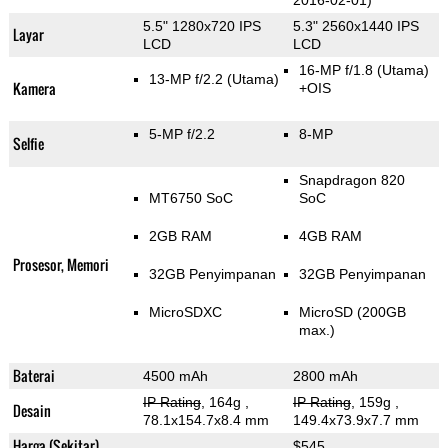
2016-02-01)
5.5" 1280x720 IPS
5.3" 2560x1440 IPS
Layar
LCD
LCD
16-MP f/1.8
(Utama)
13-MP f/2.2
(Utama)
Kamera
+OIS
5-MP f/2.2
8-MP
Selfie
Snapdragon 820
MT6750 SoC
SoC
2GB RAM
4GB RAM
Prosesor, Memori
32GB Penyimpanan
32GB Penyimpanan
MicroSDXC
MicroSD (200GB
max.)
Baterai
4500 mAh
2800 mAh
IP Rating
, 164g
,
IP Rating
, 159g
,
Desain
78.1x154.7x8.4 mm
149.4x73.9x7.7 mm
Harga (Sekitar)
$545