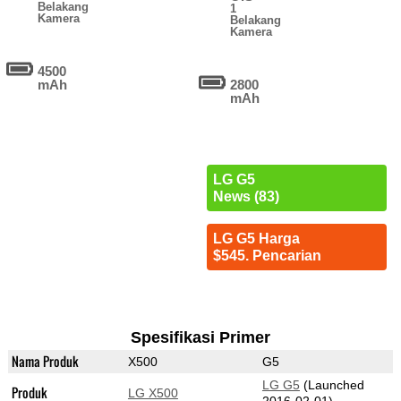
Belakang
1
Kamera
Belakang
Kamera
4500
mAh
2800
mAh
LG G5
News (83)
LG G5 Harga
$545. Pencarian
Spesifikasi Primer
Nama Produk
X500
G5
LG G5
(Launched
Produk
LG X500