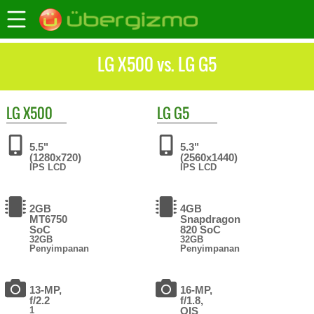
LG X500 vs. LG G5
LG
X500
LG
G5
5.5"
5.3"
(1280x720)
(2560x1440)
IPS LCD
IPS LCD
2GB
4GB
MT6750
Snapdragon
SoC
820 SoC
32GB
32GB
Penyimpanan
Penyimpanan
13-MP,
16-MP,
f/2.2
f/1.8,
1
OIS