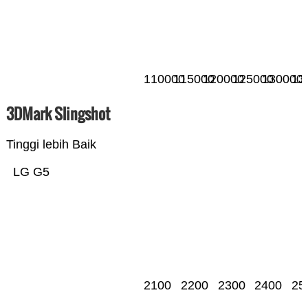
110000
115000
120000
125000
130000
13
3DMark Slingshot
Tinggi lebih Baik
LG G5
2100
2200
2300
2400
25