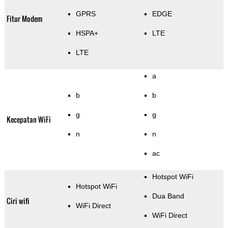
GPRS
EDGE
Fitur Modem
HSPA+
LTE
LTE
a
b
b
g
g
Kecepatan WiFi
n
n
ac
Hotspot WiFi
Hotspot WiFi
Dua Band
Ciri wifi
WiFi Direct
WiFi Direct