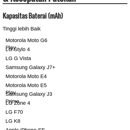
Kapasitas Baterai (mAh)
Tinggi lebih Baik
Motorola Moto G6
Play
LG Stylo 4
LG G Vista
Samsung Galaxy J7+
Motorola Moto E4
Motorola Moto E5
Play
Samsung Galaxy J3
Prime
LG Zone 4
LG F70
LG K8