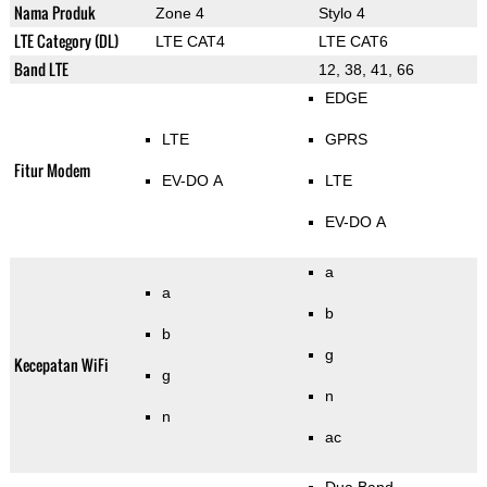
Nama Produk
Zone 4
Stylo 4
LTE Category (DL)
LTE CAT4
LTE CAT6
Band LTE
12, 38, 41, 66
EDGE
LTE
GPRS
Fitur Modem
EV-DO A
LTE
EV-DO A
a
a
b
b
g
Kecepatan WiFi
g
n
n
ac