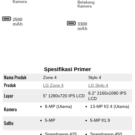
Kamera
Belakang
Kamera
2500
mAh
3300
mAh
Spesifikasi Primer
Nama Produk
Zone 4
Stylo 4
Produk
LG Zone 4
LG Stylo 4
6.2" 2160x1080 IPS
Layar
5" 1280x720 IPS LCD
LCD
8-MP
(Utama)
13-MP f/2.4
(Utama)
Kamera
5-MP
5-MP f/1.9
Selfie
Snapdragon 425
Snapdragon 450