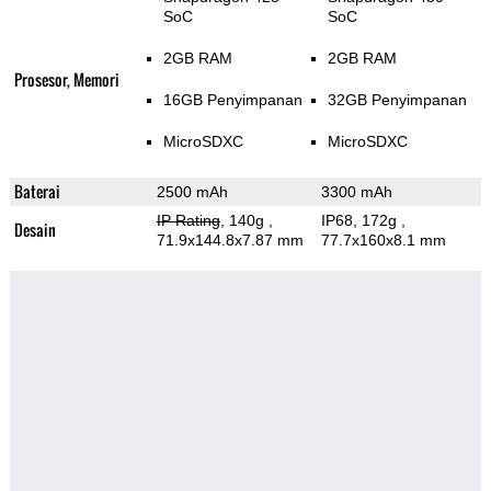
SoC
SoC
2GB RAM
2GB RAM
Prosesor, Memori
16GB Penyimpanan
32GB Penyimpanan
MicroSDXC
MicroSDXC
Baterai
2500 mAh
3300 mAh
IP Rating
, 140g
,
IP68, 172g
,
Desain
71.9x144.8x7.87 mm
77.7x160x8.1 mm