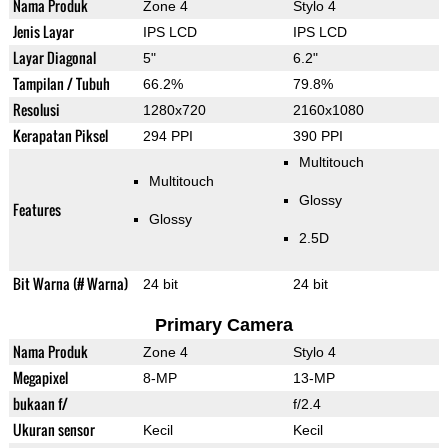
Nama Produk
Zone 4
Stylo 4
Jenis Layar
IPS LCD
IPS LCD
Layar Diagonal
5"
6.2"
Tampilan / Tubuh
66.2%
79.8%
Resolusi
1280x720
2160x1080
Kerapatan Piksel
294 PPI
390 PPI
Multitouch
Multitouch
Glossy
Features
Glossy
2.5D
Bit Warna (# Warna)
24 bit
24 bit
Primary Camera
Nama Produk
Zone 4
Stylo 4
Megapixel
8-MP
13-MP
bukaan f/
f/2.4
Ukuran sensor
Kecil
Kecil