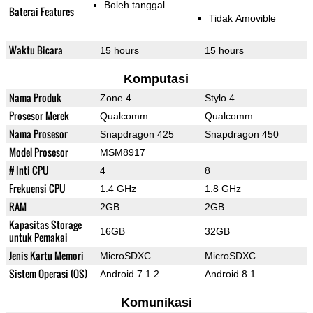
Boleh tanggal
Baterai Features
Tidak Amovible
Waktu Bicara
15 hours
15 hours
Komputasi
Nama Produk
Zone 4
Stylo 4
Prosesor Merek
Qualcomm
Qualcomm
Nama Prosesor
Snapdragon 425
Snapdragon 450
Model Prosesor
MSM8917
# Inti CPU
4
8
Frekuensi CPU
1.4 GHz
1.8 GHz
RAM
2GB
2GB
Kapasitas Storage
16GB
32GB
untuk Pemakai
Jenis Kartu Memori
MicroSDXC
MicroSDXC
Sistem Operasi (OS)
Android 7.1.2
Android 8.1
Komunikasi