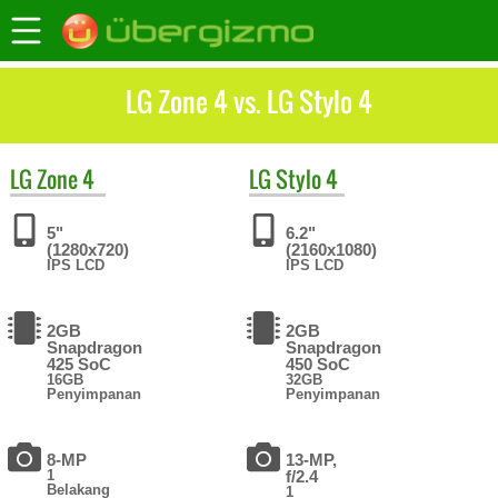
LG Zone 4 vs. LG Stylo 4
LG
Zone 4
LG
Stylo 4
5"
6.2"
(1280x720)
(2160x1080)
IPS LCD
IPS LCD
2GB
2GB
Snapdragon
Snapdragon
425 SoC
450 SoC
16GB
32GB
Penyimpanan
Penyimpanan
8-MP
13-MP,
1
f/2.4
Belakang
1