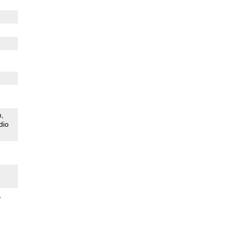
m
dio