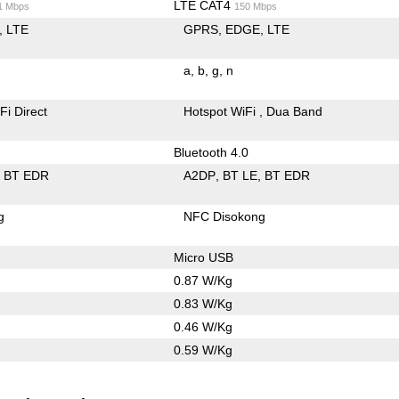
LTE CAT4
1 Mbps
150 Mbps
LTE
GPRS
EDGE
LTE
a
b
g
n
Fi Direct
Hotspot WiFi
Dua Band
Bluetooth 4.0
BT EDR
A2DP
BT LE
BT EDR
g
NFC Disokong
Micro USB
0.87 W/Kg
0.83 W/Kg
0.46 W/Kg
0.59 W/Kg