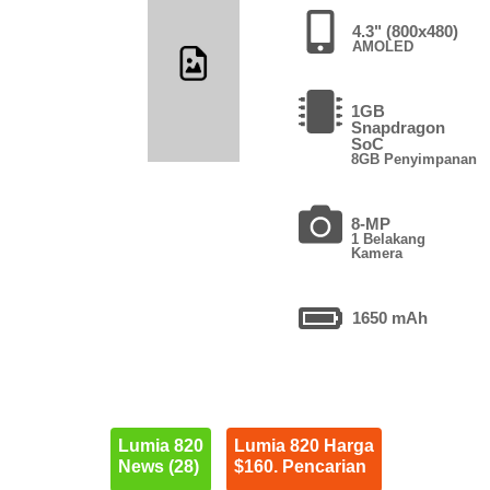
4.3" (800x480)
AMOLED
1GB
Snapdragon
SoC
8GB Penyimpanan
8-MP
1 Belakang
Kamera
1650 mAh
Lumia 820
Lumia 820 Harga
News (28)
$160. Pencarian