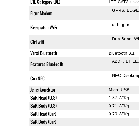
LTE Category (DL)
LTE CAT3
102/5
GPRS
EDGE
Fitur Modem
a
b
g
n
Kecepatan WiFi
Dua Band
Wi
Ciri wifi
Versi Bluetooth
Bluetooth 3.1
A2DP
BT LE
Features Bluetooth
NFC Disokon
Ciri NFC
Jenis konektor
Micro USB
SAR Head (U.S)
1.37 W/Kg
SAR Body (U.S)
0.71 W/Kg
SAR Head (Eur)
0.79 W/Kg
SAR Body (Eur)