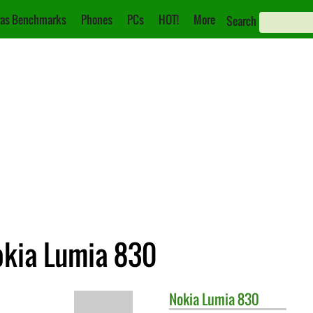
as Benchmarks
Phones
PCs
HOT!
More
Search
okia Lumia 830
Nokia
Lumia 830