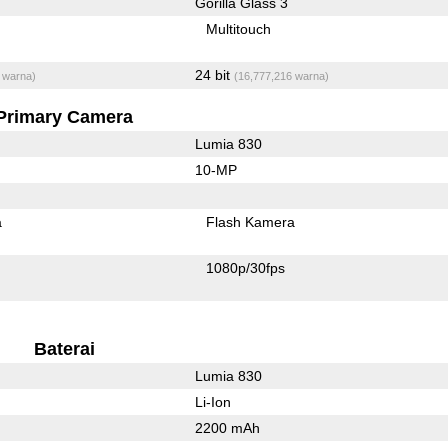
Gorilla Glass 3
Multitouch
24 bit
 warna)
(16,777,216 warna)
Primary Camera
Lumia 830
10-MP
a
Flash Kamera
1080p/30fps
Baterai
Lumia 830
Li-Ion
2200 mAh