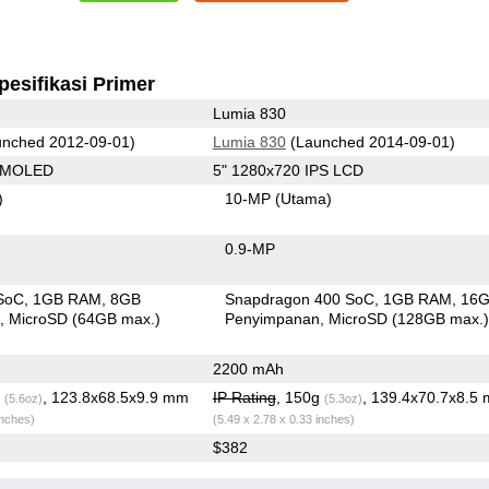
pesifikasi Primer
Lumia 830
nched 2012-09-01)
Lumia 830
(Launched 2014-09-01)
 AMOLED
5" 1280x720 IPS LCD
)
10-MP
(Utama)
0.9-MP
SoC
1GB RAM
8GB
Snapdragon 400 SoC
1GB RAM
16
n
MicroSD (64GB max.)
Penyimpanan
MicroSD (128GB max.
2200 mAh
g
, 123.8x68.5x9.9 mm
IP Rating
, 150g
, 139.4x70.7x8.5
(5.6oz)
(5.3oz)
inches)
(5.49 x 2.78 x 0.33 inches)
$382