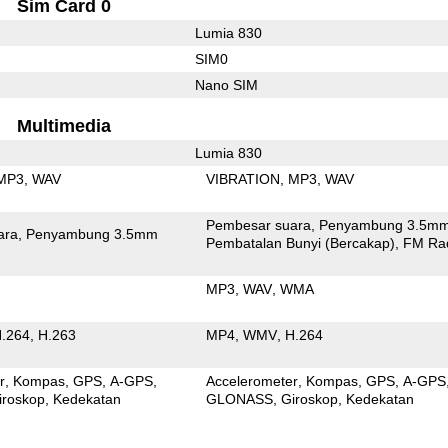
Sim Card 0
Lumia 830
SIM0
Nano SIM
Multimedia
Lumia 830
MP3
WAV
VIBRATION
MP3
WAV
Pembesar suara
Penyambung 3.5m
ara
Penyambung 3.5mm
Pembatalan Bunyi (Bercakap)
FM Ra
MP3
WAV
WMA
.264
H.263
MP4
WMV
H.264
r
Kompas
GPS
A-GPS
Accelerometer
Kompas
GPS
A-GPS
iroskop
Kedekatan
GLONASS
Giroskop
Kedekatan