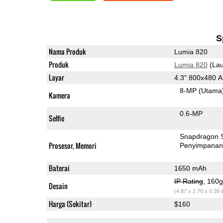
S
Nama Produk
Lumia 820
Produk
Lumia 820
(Lau
Layar
4.3" 800x480
8-MP
(Utama
Kamera
0.6-MP
Selfie
Snapdragon 
Prosesor, Memori
Penyimpana
Baterai
1650 mAh
IP Rating
, 160
Desain
(4.87 x 2.70 x 0.39 
Harga (Sekitar)
$160