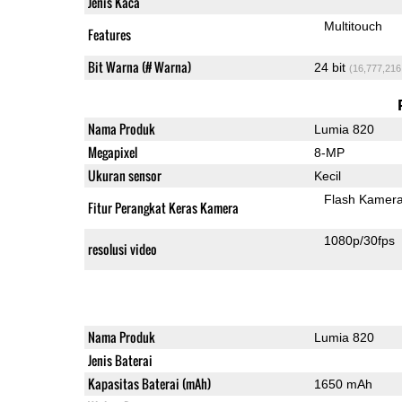
Jenis Kaca
Multitouch
Features
Bit Warna (# Warna)
24 bit
(16,777,216
Nama Produk
Lumia 820
Megapixel
8-MP
Ukuran sensor
Kecil
Flash Kamer
Fitur Perangkat Keras Kamera
1080p/30fps
resolusi video
Nama Produk
Lumia 820
Jenis Baterai
Kapasitas Baterai (mAh)
1650 mAh