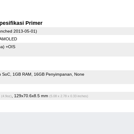
pesifikasi Primer
nched 2013-05-01)
8 AMOLED
ma)
+OIS
n SoC
1GB RAM
16GB Penyimpanan
None
g
, 129x70.6x8.5 mm
(4.9oz)
(5.08 x 2.78 x 0.33 inches)