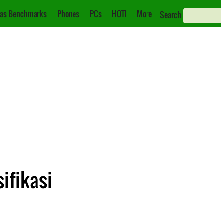
as Benchmarks
Phones
PCs
HOT!
More
Search
ifikasi