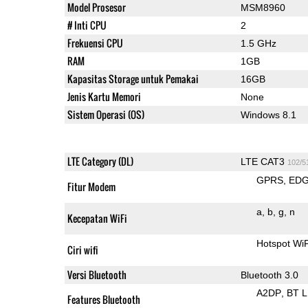
Model Prosesor
MSM8960
# Inti CPU
2
Frekuensi CPU
1.5 GHz
RAM
1GB
Kapasitas Storage untuk Pemakai
16GB
Jenis Kartu Memori
None
Sistem Operasi (OS)
Windows 8.1
LTE Category (DL)
LTE CAT3
102/5
GPRS
ED
Fitur Modem
a
b
g
n
Kecepatan WiFi
Hotspot Wi
Ciri wifi
Versi Bluetooth
Bluetooth 3.0
A2DP
BT 
Features Bluetooth