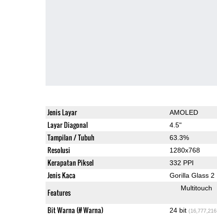
Jenis Layar
AMOLED
Layar Diagonal
4.5"
Tampilan / Tubuh
63.3%
Resolusi
1280x768
Kerapatan Piksel
332 PPI
Jenis Kaca
Gorilla Glass 2
Multitouch
Features
Bit Warna (# Warna)
24 bit
(16,777,216