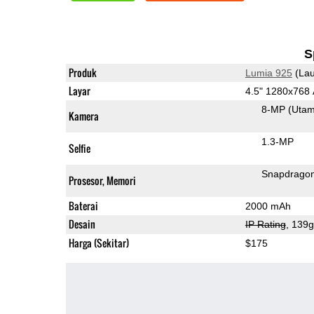
S
Produk
Lumia 925
(Lau
Layar
4.5" 1280x76
8-MP
(Uta
Kamera
1.3-MP
Selfie
Snapdrago
Prosesor, Memori
Baterai
2000 mAh
Desain
IP Rating
, 139
Harga (Sekitar)
$175