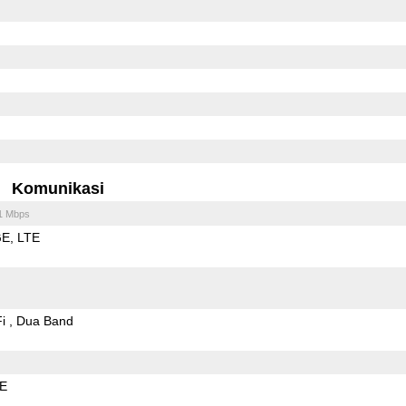
Komunikasi
1 Mbps
GE
LTE
Fi
Dua Band
LE