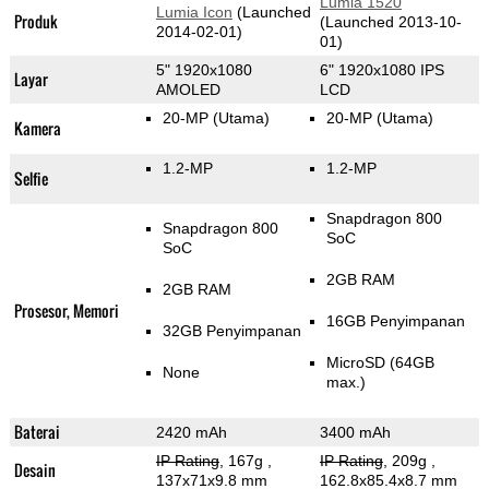
Lumia 1520
Lumia Icon
(Launched
Produk
(Launched 2013-10-
2014-02-01)
01)
5" 1920x1080
6" 1920x1080 IPS
Layar
AMOLED
LCD
20-MP
(Utama)
20-MP
(Utama)
Kamera
1.2-MP
1.2-MP
Selfie
Snapdragon 800
Snapdragon 800
SoC
SoC
2GB RAM
2GB RAM
Prosesor, Memori
16GB Penyimpanan
32GB Penyimpanan
MicroSD (64GB
None
max.)
Baterai
2420 mAh
3400 mAh
IP Rating
, 167g
,
IP Rating
, 209g
,
Desain
137x71x9.8 mm
162.8x85.4x8.7 mm