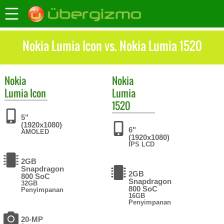
Nokia Lumia Icon vs. Nokia Lumia 1520
Nokia
Nokia
Lumia Icon
Lumia
1520
5"
(1920x1080)
6"
AMOLED
(1920x1080)
IPS LCD
2GB
Snapdragon
2GB
800 SoC
Snapdragon
32GB
800 SoC
Penyimpanan
16GB
Penyimpanan
20-MP