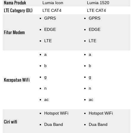
Nama Produk
Lumia Icon
Lumia 1520
LTE Category (DL)
LTE CAT4
LTE CAT4
GPRS
GPRS
EDGE
EDGE
Fitur Modem
LTE
LTE
a
a
b
b
g
g
Kecepatan WiFi
n
n
ac
ac
Hotspot WiFi
Hotspot WiFi
Ciri wifi
Dua Band
Dua Band