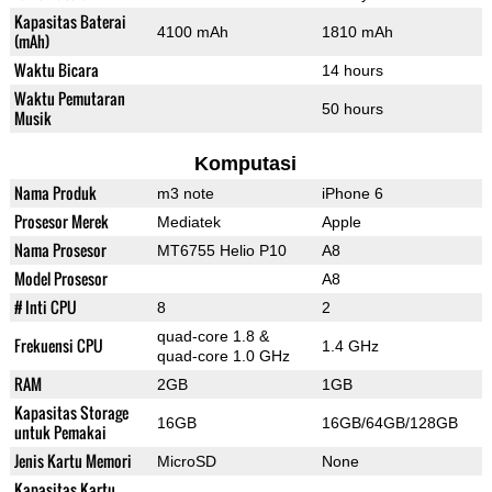
Kapasitas Baterai
4100 mAh
1810 mAh
(mAh)
Waktu Bicara
14 hours
Waktu Pemutaran
50 hours
Musik
Komputasi
Nama Produk
m3 note
iPhone 6
Prosesor Merek
Mediatek
Apple
Nama Prosesor
MT6755 Helio P10
A8
Model Prosesor
A8
# Inti CPU
8
2
quad-core 1.8 &
Frekuensi CPU
1.4 GHz
quad-core 1.0 GHz
RAM
2GB
1GB
Kapasitas Storage
16GB
16GB/64GB/128GB
untuk Pemakai
Jenis Kartu Memori
MicroSD
None
Kapasitas Kartu