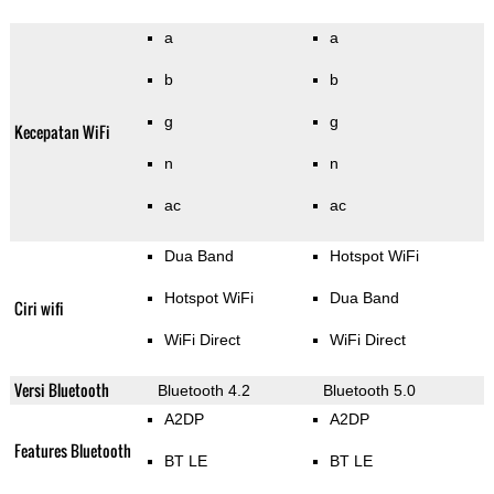
a
a
b
b
g
g
Kecepatan WiFi
n
n
ac
ac
Dua Band
Hotspot WiFi
Hotspot WiFi
Dua Band
Ciri wifi
WiFi Direct
WiFi Direct
Versi Bluetooth
Bluetooth 4.2
Bluetooth 5.0
A2DP
A2DP
Features Bluetooth
BT LE
BT LE