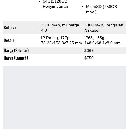
64GB/128GB
Penyimpanan
MicroSD (256GB
max.)
3500 mAh, mCharge
3000 mAh, Pengisian
Baterai
4.0
Nirkabel
IP Rating
, 177g
,
IP68, 155g
,
Desain
78.25x153.8x7.25 mm
148.9x68.1x8.0 mm
Harga (Sekitar)
$369
Harga (Launch)
$750