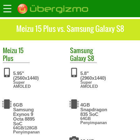
Meizu 15 Plus vs. Samsung Galaxy S8
Meizu
15
Samsung
Plus
Galaxy S8
5.95"
5.8"
(2560x1440)
(2960x1440)
Super
Super
AMOLED
AMOLED
6GB
4GB
Samsung
Snapdragon
Exynos 9
835 SoC
Octa 8895
64GB
Penyimpanan
SoC
64GB/128GB
Penyimpanan