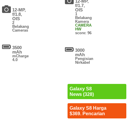
12-MP,
f/1.7,
12-MP,
OIS
f/1.8,
1
Belakang
OIS
Kamera
2
CAMERA
Belakang
HW
Cameras
score: 96
3500
3000
mAh
mAh
mCharge
Pengisian
4.0
Nirkabel
Galaxy S8
News (328)
Galaxy S8 Harga
$369. Pencarian