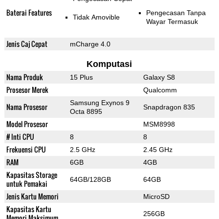
Baterai Features
Pengecasan Tanpa
Tidak Amovible
Wayar Termasuk
Jenis Caj Cepat
mCharge 4.0
Komputasi
Nama Produk
15 Plus
Galaxy S8
Prosesor Merek
Qualcomm
Samsung Exynos 9
Nama Prosesor
Snapdragon 835
Octa 8895
Model Prosesor
MSM8998
# Inti CPU
8
8
Frekuensi CPU
2.5 GHz
2.45 GHz
RAM
6GB
4GB
Kapasitas Storage
64GB/128GB
64GB
untuk Pemakai
Jenis Kartu Memori
MicroSD
Kapasitas Kartu
256GB
Memori Maksimum