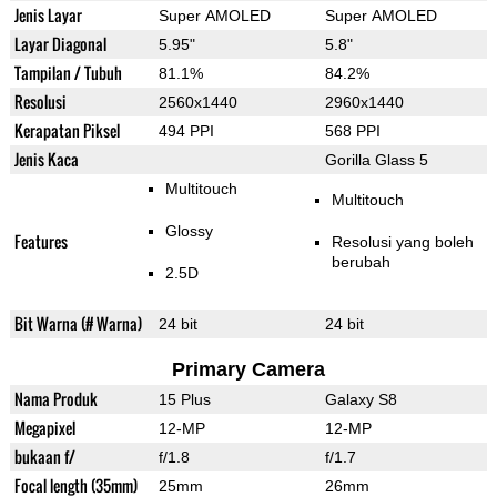
Jenis Layar
Super AMOLED
Super AMOLED
Layar Diagonal
5.95"
5.8"
Tampilan / Tubuh
81.1%
84.2%
Resolusi
2560x1440
2960x1440
Kerapatan Piksel
494 PPI
568 PPI
Jenis Kaca
Gorilla Glass 5
Multitouch
Multitouch
Glossy
Features
Resolusi yang boleh
berubah
2.5D
Bit Warna (# Warna)
24 bit
24 bit
Primary Camera
Nama Produk
15 Plus
Galaxy S8
Megapixel
12-MP
12-MP
bukaan f/
f/1.8
f/1.7
Focal length (35mm)
25mm
26mm