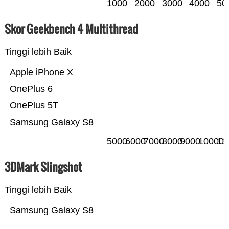
1000
2000
3000
4000
50
Skor Geekbench 4 Multithread
Tinggi lebih Baik
Apple iPhone X
OnePlus 6
OnePlus 5T
Samsung Galaxy S8
5000
6000
7000
8000
9000
10000
11
3DMark Slingshot
Tinggi lebih Baik
Samsung Galaxy S8