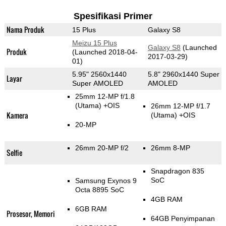
Spesifikasi Primer
Nama Produk
15 Plus
Galaxy S8
Meizu 15 Plus
Galaxy S8
(Launched
Produk
(Launched 2018-04-
2017-03-29)
01)
5.95" 2560x1440
5.8" 2960x1440 Super
Layar
Super AMOLED
AMOLED
25mm 12-MP f/1.8
(Utama)
+OIS
26mm 12-MP f/1.7
Kamera
(Utama)
+OIS
20-MP
26mm 20-MP f/2
26mm 8-MP
Selfie
Snapdragon 835
SoC
Samsung Exynos 9
Octa 8895 SoC
4GB RAM
6GB RAM
Prosesor, Memori
64GB Penyimpanan