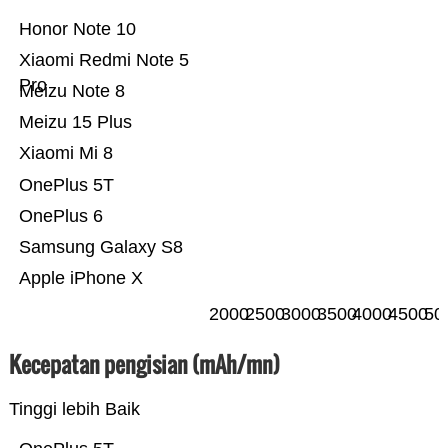
Honor Note 10
Xiaomi Redmi Note 5
Pro
Meizu Note 8
Meizu 15 Plus
Xiaomi Mi 8
OnePlus 5T
OnePlus 6
Samsung Galaxy S8
Apple iPhone X
2000
2500
3000
3500
4000
4500
50
Kecepatan pengisian (mAh/mn)
Tinggi lebih Baik