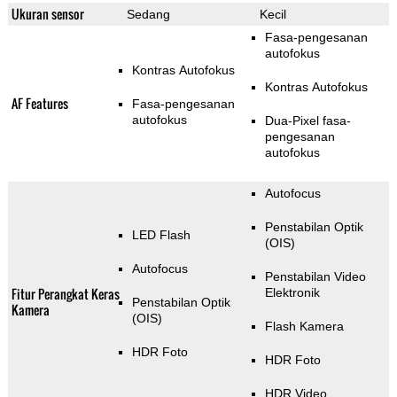
Ukuran sensor
Sedang
Kecil
Fasa-pengesanan
autofokus
Kontras Autofokus
Kontras Autofokus
AF Features
Fasa-pengesanan
autofokus
Dua-Pixel fasa-
pengesanan
autofokus
Autofocus
Penstabilan Optik
LED Flash
(OIS)
Autofocus
Penstabilan Video
Fitur Perangkat Keras
Elektronik
Penstabilan Optik
Kamera
(OIS)
Flash Kamera
HDR Foto
HDR Foto
HDR Video