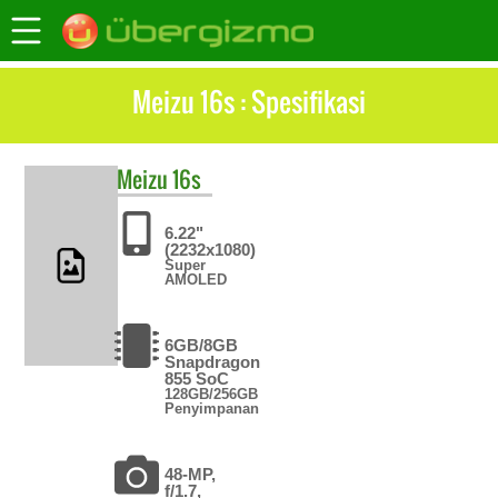
Meizu 16s : Spesifikasi
Meizu
16s
6.22"
(2232x1080)
Super
AMOLED
6GB/8GB
Snapdragon
855 SoC
128GB/256GB
Penyimpanan
48-MP,
f/1.7,