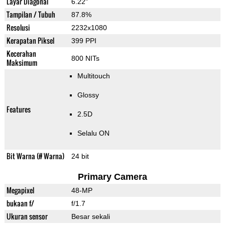
Layar Diagonal
6.22"
Tampilan / Tubuh
87.8%
Resolusi
2232x1080
Kerapatan Piksel
399 PPI
Kecerahan
800 NITs
Maksimum
Multitouch
Glossy
Features
2.5D
Selalu ON
Bit Warna (# Warna)
24 bit
Primary Camera
Megapixel
48-MP
bukaan f/
f/1.7
Ukuran sensor
Besar sekali