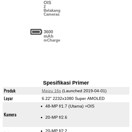
OIS
2
Belakang
Cameras
3600
mAh
mCharge
Spesifikasi Primer
Produk
Meizu 16s
(Launched 2019-04-01)
Layar
6.22" 2232x1080 Super AMOLED
48-MP f/1.7
(Utama)
+OIS
Kamera
20-MP f/2.6
20-MP f/2.2