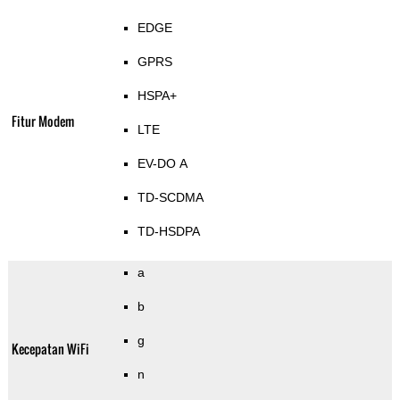
EDGE
GPRS
HSPA+
Fitur Modem
LTE
EV-DO A
TD-SCDMA
TD-HSDPA
a
b
g
Kecepatan WiFi
n