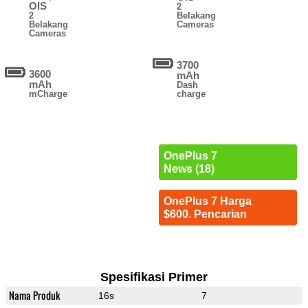
OIS
2
2
Belakang
Belakang
Cameras
Cameras
3700
3600
mAh
mAh
Dash
mCharge
charge
OnePlus 7
News (18)
OnePlus 7 Harga
$600. Pencarian
Spesifikasi Primer
Nama Produk
16s
7