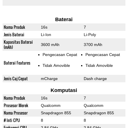
Baterai
Nama Produk
16s
7
Jenis Baterai
Li-Ion
Li-Poly
Kapasitas Baterai
3600 mAh
3700 mAh
(mAh)
Pengecasan Cepat
Pengecasan Cepat
Baterai Features
Tidak Amovible
Tidak Amovible
Jenis Caj Cepat
mCharge
Dash charge
Komputasi
Nama Produk
16s
7
Prosesor Merek
Qualcomm
Qualcomm
Nama Prosesor
Snapdragon 855
Snapdragon 855
# Inti CPU
8
8
Frekuensi CPU
2.84 GHz
2.84 GHz