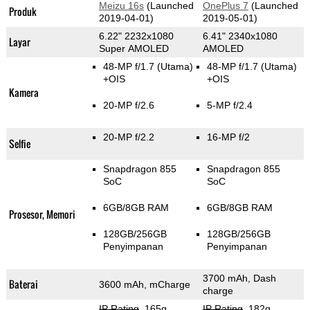
Meizu 16s
(Launched
OnePlus 7
(Launched
Produk
2019-04-01)
2019-05-01)
6.22" 2232x1080
6.41" 2340x1080
Layar
Super AMOLED
AMOLED
48-MP f/1.7
(Utama)
48-MP f/1.7
(Utama)
+OIS
+OIS
Kamera
20-MP f/2.6
5-MP f/2.4
20-MP f/2.2
16-MP f/2
Selfie
Snapdragon 855
Snapdragon 855
SoC
SoC
6GB/8GB RAM
6GB/8GB RAM
Prosesor, Memori
128GB/256GB
128GB/256GB
Penyimpanan
Penyimpanan
3700 mAh, Dash
Baterai
3600 mAh, mCharge
charge
IP Rating
, 165g
,
IP Rating
, 182g
,