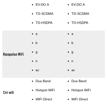
EV-DO A
EV-DO A
TD-SCDMA
TD-SCDMA
TD-HSDPA
TD-HSDPA
a
a
b
b
g
g
Kecepatan WiFi
n
n
ac
ac
Dua Band
Dua Band
Hotspot WiFi
Hotspot WiFi
Ciri wifi
WiFi Direct
WiFi Direct