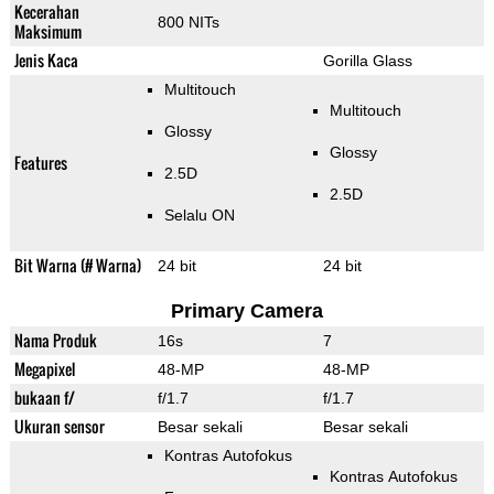
Kecerahan
800 NITs
Maksimum
Jenis Kaca
Gorilla Glass
Multitouch
Multitouch
Glossy
Glossy
Features
2.5D
2.5D
Selalu ON
Bit Warna (# Warna)
24 bit
24 bit
Primary Camera
Nama Produk
16s
7
Megapixel
48-MP
48-MP
bukaan f/
f/1.7
f/1.7
Ukuran sensor
Besar sekali
Besar sekali
Kontras Autofokus
Kontras Autofokus