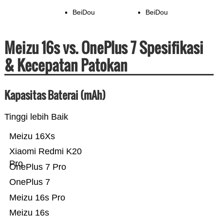
BeiDou
BeiDou
Meizu 16s vs. OnePlus 7 Spesifikasi
& Kecepatan Patokan
Kapasitas Baterai (mAh)
Tinggi lebih Baik
Meizu 16Xs
Xiaomi Redmi K20
Pro
OnePlus 7 Pro
OnePlus 7
Meizu 16s Pro
Meizu 16s