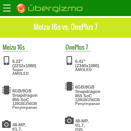
Meizu 16s vs. OnePlus 7
Meizu
16s
OnePlus
7
6.22"
6.41"
(2232x1080)
(2340x1080)
Super
AMOLED
AMOLED
6GB/8GB
6GB/8GB
Snapdragon
Snapdragon
855 SoC
855 SoC
128GB/256GB
128GB/256GB
Penyimpanan
Penyimpanan
48-MP,
48-MP,
f/1.7,
f/1.7,
OIS