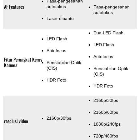
Fasa-pengesanan
AF Features
autofokus
Fasa-pengesanan
autofokus
Laser dibantu
Dua LED Flash
LED Flash
LED Flash
Autofocus
Autofocus
Fitur Perangkat Keras
Penstabilan Optik
Kamera
(OIS)
Penstabilan Optik
(OIS)
HDR Foto
HDR Foto
2160p/30fps
2160p/60fps
2160p/30fps
resolusi video
1080p/240fps
720p/480fps