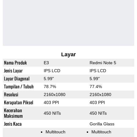
Layar
Nama Produk
E3
Redmi Note 5
Jenis Layar
IPS LCD
IPS LCD
Layar Diagonal
5.99"
5.99"
Tampilan / Tubuh
78.7%
77.4%
Resolusi
2160x1080
2160x1080
Kerapatan Piksel
403 PPI
403 PPI
Kecerahan
450 NITs
450 NITs
Maksimum
Jenis Kaca
Gorilla Glass
Multitouch
Multitouch