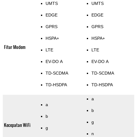
UMTS
UMTS
EDGE
EDGE
GPRS
GPRS
HSPA+
HSPA+
Fitur Modem
LTE
LTE
EV-DO A
EV-DO A
TD-SCDMA
TD-SCDMA
TD-HSDPA
TD-HSDPA
a
a
b
b
g
Kecepatan WiFi
g
n