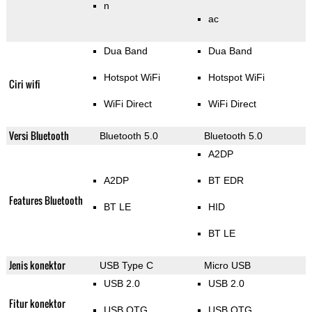
n
ac
Dua Band
Dua Band
Hotspot WiFi
Hotspot WiFi
Ciri wifi
WiFi Direct
WiFi Direct
Versi Bluetooth
Bluetooth 5.0
Bluetooth 5.0
A2DP
A2DP
BT EDR
Features Bluetooth
BT LE
HID
BT LE
Jenis konektor
USB Type C
Micro USB
USB 2.0
USB 2.0
Fitur konektor
USB OTG
USB OTG