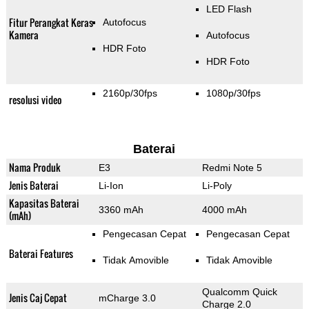
LED Flash
Fitur Perangkat Keras
Autofocus
Kamera
Autofocus
HDR Foto
HDR Foto
2160p/30fps
1080p/30fps
resolusi video
Baterai
Nama Produk
E3
Redmi Note 5
Jenis Baterai
Li-Ion
Li-Poly
Kapasitas Baterai
3360 mAh
4000 mAh
(mAh)
Pengecasan Cepat
Pengecasan Cepat
Baterai Features
Tidak Amovible
Tidak Amovible
Qualcomm Quick
Jenis Caj Cepat
mCharge 3.0
Charge 2.0