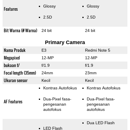
Glossy
Glossy
Features
2.5D
2.5D
Bit Warna (# Warna)
24 bit
24 bit
Primary Camera
Nama Produk
E3
Redmi Note 5
Megapixel
12-MP
12-MP
bukaan f/
f/1.9
f/1.9
Focal length (35mm)
24mm
23mm
Ukuran sensor
Kecil
Kecil
Kontras Autofokus
Kontras Autofokus
Dua-Pixel fasa-
Dua-Pixel fasa-
AF Features
pengesanan
pengesanan
autofokus
autofokus
Dua LED Flash
LED Flash