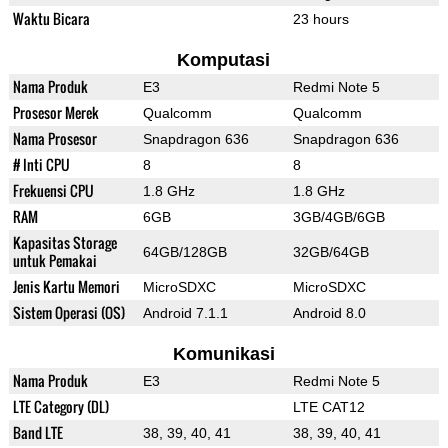
Waktu Bicara
23 hours
Komputasi
Nama Produk
E3
Redmi Note 5
Prosesor Merek
Qualcomm
Qualcomm
Nama Prosesor
Snapdragon 636
Snapdragon 636
# Inti CPU
8
8
Frekuensi CPU
1.8 GHz
1.8 GHz
RAM
6GB
3GB/4GB/6GB
Kapasitas Storage
64GB/128GB
32GB/64GB
untuk Pemakai
Jenis Kartu Memori
MicroSDXC
MicroSDXC
Sistem Operasi (OS)
Android 7.1.1
Android 8.0
Komunikasi
Nama Produk
E3
Redmi Note 5
LTE Category (DL)
LTE CAT12
Band LTE
38, 39, 40, 41
38, 39, 40, 41