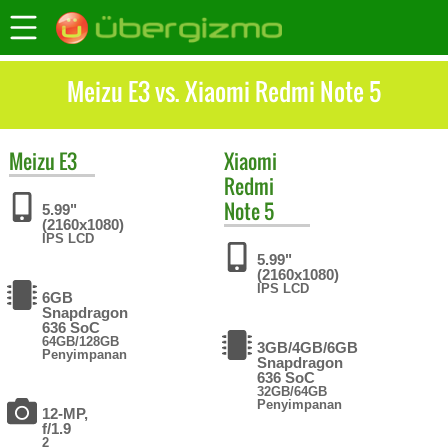
Meizu E3 vs. Xiaomi Redmi Note 5
Meizu
E3
Xiaomi
Redmi
Note 5
5.99"
(2160x1080)
IPS LCD
5.99"
(2160x1080)
IPS LCD
6GB
Snapdragon
636 SoC
64GB/128GB
3GB/4GB/6GB
Penyimpanan
Snapdragon
636 SoC
32GB/64GB
Penyimpanan
12-MP,
f/1.9
2