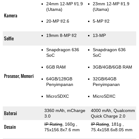
24mm 12-MP f/1.9
23mm 12-MP f/1.9
(Utama)
(Utama)
Kamera
20-MP f/2.6
5-MP f/2
19mm 8-MP f/2
13-MP
Selfie
Snapdragon 636
Snapdragon 636
SoC
SoC
6GB RAM
3GB/4GB/6GB RAM
Prosesor, Memori
64GB/128GB
32GB/64GB
Penyimpanan
Penyimpanan
MicroSDXC
MicroSDXC
3360 mAh, mCharge
4000 mAh, Qualcomm
Baterai
3.0
Quick Charge 2.0
IP Rating
, 160g
,
IP Rating
, 181g
,
Desain
75x156.8x7.6 mm
75.4x158.6x8.05 mm