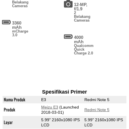
Belakang
12-MP,
Cameras
f/1.9
2
Belakang
Cameras
3360
mAh
mCharge
3.0
4000
mAh
Qualcomm
Quick
Charge 2.0
Spesifikasi Primer
Nama Produk
E3
Redmi Note 5
Meizu E3
(Launched
Produk
Redmi Note 5
2018-03-01)
5.99" 2160x1080 IPS
5.99" 2160x1080 IPS
Layar
LCD
LCD