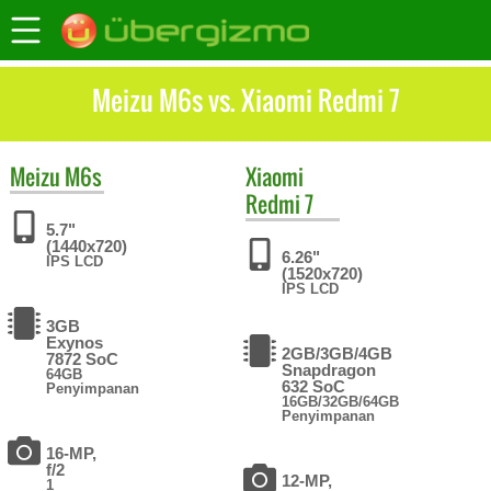
Meizu M6s vs. Xiaomi Redmi 7
Meizu
M6s
Xiaomi
Redmi 7
5.7"
(1440x720)
6.26"
IPS LCD
(1520x720)
IPS LCD
3GB
Exynos
2GB/3GB/4GB
7872 SoC
Snapdragon
64GB
632 SoC
Penyimpanan
16GB/32GB/64GB
Penyimpanan
16-MP,
f/2
12-MP,
1