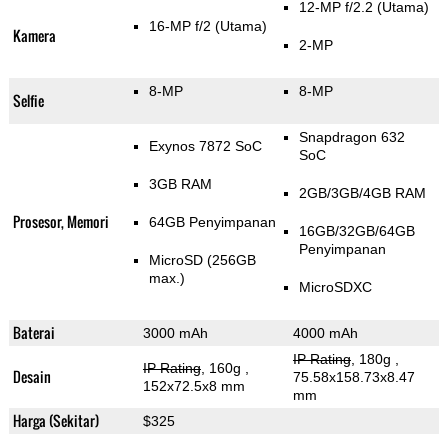
12-MP f/2.2
(Utama)
16-MP f/2
(Utama)
Kamera
2-MP
8-MP
8-MP
Selfie
Snapdragon 632
Exynos 7872 SoC
SoC
3GB RAM
2GB/3GB/4GB RAM
Prosesor, Memori
64GB Penyimpanan
16GB/32GB/64GB
Penyimpanan
MicroSD (256GB
max.)
MicroSDXC
Baterai
3000 mAh
4000 mAh
IP Rating
, 180g
,
IP Rating
, 160g
,
Desain
75.58x158.73x8.47
152x72.5x8 mm
mm
Harga (Sekitar)
$325