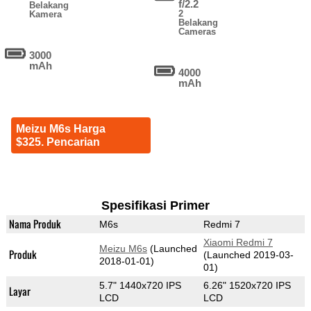
f/2.2
Belakang
2
Kamera
Belakang
Cameras
3000
mAh
4000
mAh
Meizu M6s Harga
$325. Pencarian
Spesifikasi Primer
Nama Produk
M6s
Redmi 7
Xiaomi Redmi 7
Meizu M6s
(Launched
Produk
(Launched 2019-03-
2018-01-01)
01)
5.7" 1440x720 IPS
6.26" 1520x720 IPS
Layar
LCD
LCD