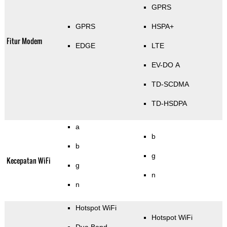
GPRS
GPRS
HSPA+
Fitur Modem
EDGE
LTE
EV-DO A
TD-SCDMA
TD-HSDPA
a
b
b
g
Kecepatan WiFi
g
n
n
Hotspot WiFi
Hotspot WiFi