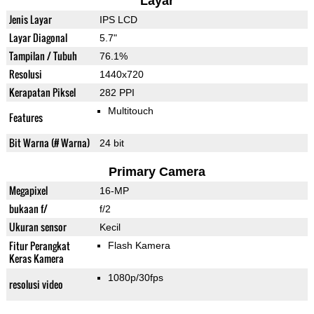
Layar
Jenis Layar
IPS LCD
Layar Diagonal
5.7"
Tampilan / Tubuh
76.1%
Resolusi
1440x720
Kerapatan Piksel
282 PPI
Multitouch
Features
Bit Warna (# Warna)
24 bit
Primary Camera
Megapixel
16-MP
bukaan f/
f/2
Ukuran sensor
Kecil
Fitur Perangkat
Flash Kamera
Keras Kamera
1080p/30fps
resolusi video