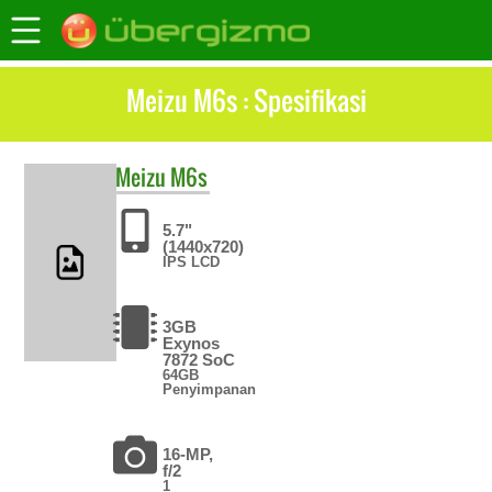
Meizu M6s : Spesifikasi
Meizu
M6s
5.7"
(1440x720)
IPS LCD
3GB
Exynos
7872 SoC
64GB
Penyimpanan
16-MP,
f/2
1