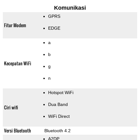
Komunikasi
GPRS
Fitur Modem
EDGE
a
b
Kecepatan WiFi
g
n
Hotspot WiFi
Dua Band
Ciri wifi
WiFi Direct
Versi Bluetooth
Bluetooth 4.2
A2DP