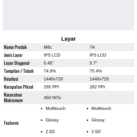
Layar
Nama Produk
M8c
7A
Jenis Layar
IPS LCD
IPS LCD
Layar Diagonal
5.45"
5.7"
Tampilan / Tubuh
74.8%
75.4%
Resolusi
1440x720
1440x720
Kerapatan Piksel
295 PPI
282 PPI
Kecerahan
450 NITs
Maksimum
Multitouch
Multitouch
Glossy
Glossy
Features
2.5D
2.5D