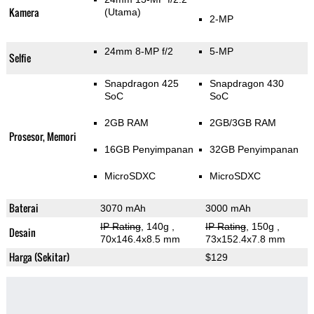
Kamera
(Utama)
2-MP
24mm 8-MP f/2
5-MP
Selfie
Snapdragon 425
Snapdragon 430
SoC
SoC
2GB RAM
2GB/3GB RAM
Prosesor, Memori
16GB Penyimpanan
32GB Penyimpanan
MicroSDXC
MicroSDXC
Baterai
3070 mAh
3000 mAh
IP Rating
, 140g
,
IP Rating
, 150g
,
Desain
70x146.4x8.5 mm
73x152.4x7.8 mm
Harga (Sekitar)
$129