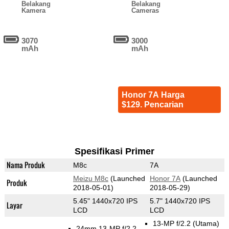
Belakang
Belakang
Kamera
Cameras
3070
3000
mAh
mAh
Honor 7A Harga
$129. Pencarian
Spesifikasi Primer
Nama Produk
M8c
7A
Meizu M8c
(Launched
Honor 7A
(Launched
Produk
2018-05-01)
2018-05-29)
5.45" 1440x720 IPS
5.7" 1440x720 IPS
Layar
LCD
LCD
13-MP f/2.2
(Utama)
24mm 13-MP f/2.2