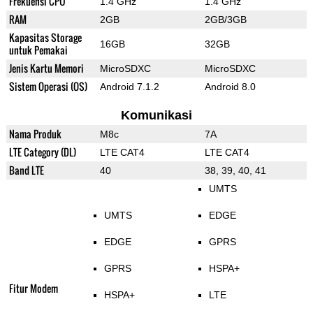
Frekuensi CPU
1.4 GHz
1.4 GHz
RAM
2GB
2GB/3GB
Kapasitas Storage
16GB
32GB
untuk Pemakai
Jenis Kartu Memori
MicroSDXC
MicroSDXC
Sistem Operasi (OS)
Android 7.1.2
Android 8.0
Komunikasi
Nama Produk
M8c
7A
LTE Category (DL)
LTE CAT4
LTE CAT4
Band LTE
40
38, 39, 40, 41
UMTS
UMTS
EDGE
EDGE
GPRS
GPRS
HSPA+
Fitur Modem
HSPA+
LTE