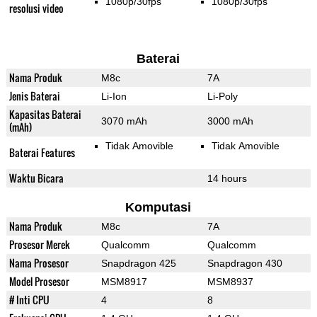
1080p/30fps
1080p/30fps
resolusi video
Baterai
Nama Produk
M8c
7A
Jenis Baterai
Li-Ion
Li-Poly
Kapasitas Baterai
3070 mAh
3000 mAh
(mAh)
Tidak Amovible
Tidak Amovible
Baterai Features
Waktu Bicara
14 hours
Komputasi
Nama Produk
M8c
7A
Prosesor Merek
Qualcomm
Qualcomm
Nama Prosesor
Snapdragon 425
Snapdragon 430
Model Prosesor
MSM8917
MSM8937
# Inti CPU
4
8