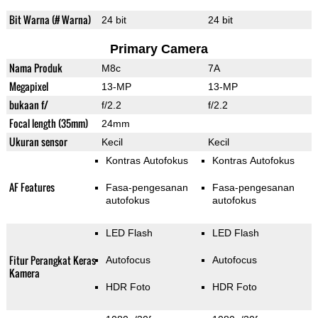
Bit Warna (# Warna)
24 bit
24 bit
Primary Camera
Nama Produk
M8c
7A
Megapixel
13-MP
13-MP
bukaan f/
f/2.2
f/2.2
Focal length (35mm)
24mm
Ukuran sensor
Kecil
Kecil
Kontras Autofokus
Kontras Autofokus
AF Features
Fasa-pengesanan
Fasa-pengesanan
autofokus
autofokus
LED Flash
LED Flash
Fitur Perangkat Keras
Autofocus
Autofocus
Kamera
HDR Foto
HDR Foto