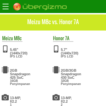
Meizu M8c vs. Honor 7A
Meizu
M8c
Honor
7A
5.45"
5.7"
(1440x720)
(1440x720)
IPS LCD
IPS LCD
2GB
2GB/3GB
Snapdragon
Snapdragon
425 SoC
430 SoC
16GB
32GB
Penyimpanan
Penyimpanan
13-MP,
13-MP,
f/2.2
f/2.2
1
2