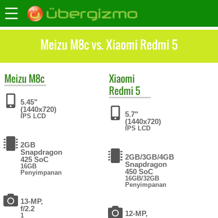
Meizu M8c vs. Xiaomi Redmi 5
Meizu
M8c
Xiaomi
Redmi 5
5.45"
(1440x720)
5.7"
IPS LCD
(1440x720)
IPS LCD
2GB
Snapdragon
2GB/3GB/4GB
425 SoC
Snapdragon
16GB
450 SoC
Penyimpanan
16GB/32GB
Penyimpanan
13-MP,
f/2.2
12-MP,
1