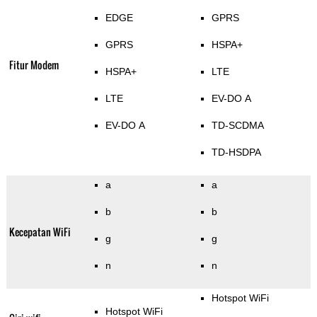
EDGE
GPRS
GPRS
HSPA+
Fitur Modem
HSPA+
LTE
LTE
EV-DO A
EV-DO A
TD-SCDMA
TD-HSDPA
a
a
b
b
Kecepatan WiFi
g
g
n
n
Hotspot WiFi
Hotspot WiFi