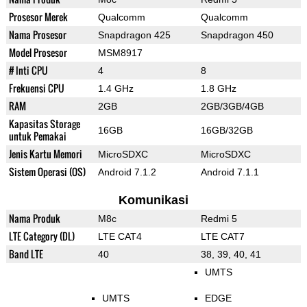
Prosesor Merek
Qualcomm
Qualcomm
Nama Prosesor
Snapdragon 425
Snapdragon 450
Model Prosesor
MSM8917
# Inti CPU
4
8
Frekuensi CPU
1.4 GHz
1.8 GHz
RAM
2GB
2GB/3GB/4GB
Kapasitas Storage
16GB
16GB/32GB
untuk Pemakai
Jenis Kartu Memori
MicroSDXC
MicroSDXC
Sistem Operasi (OS)
Android 7.1.2
Android 7.1.1
Komunikasi
Nama Produk
M8c
Redmi 5
LTE Category (DL)
LTE CAT4
LTE CAT7
Band LTE
40
38, 39, 40, 41
UMTS
UMTS
EDGE