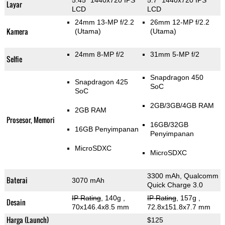
5.45" 1440x720 IPS
5.7" 1440x720 IPS
Layar
LCD
LCD
24mm 13-MP f/2.2
26mm 12-MP f/2.2
Kamera
(Utama)
(Utama)
24mm 8-MP f/2
31mm 5-MP f/2
Selfie
Snapdragon 450
Snapdragon 425
SoC
SoC
2GB/3GB/4GB RAM
2GB RAM
Prosesor, Memori
16GB/32GB
16GB Penyimpanan
Penyimpanan
MicroSDXC
MicroSDXC
3300 mAh, Qualcomm
Baterai
3070 mAh
Quick Charge 3.0
IP Rating
, 140g
,
IP Rating
, 157g
,
Desain
70x146.4x8.5 mm
72.8x151.8x7.7 mm
Harga (Launch)
$125