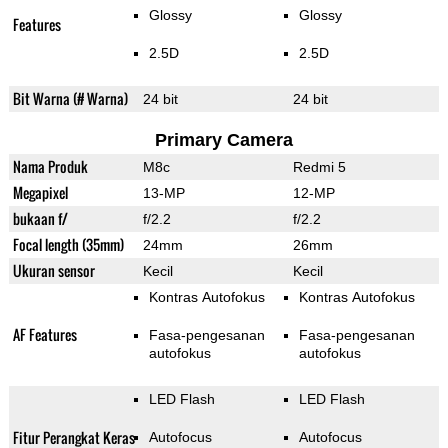
Glossy
Glossy
Features
2.5D
2.5D
Bit Warna (# Warna)
24 bit
24 bit
Primary Camera
Nama Produk
M8c
Redmi 5
Megapixel
13-MP
12-MP
bukaan f/
f/2.2
f/2.2
Focal length (35mm)
24mm
26mm
Ukuran sensor
Kecil
Kecil
Kontras Autofokus
Kontras Autofokus
AF Features
Fasa-pengesanan
Fasa-pengesanan
autofokus
autofokus
LED Flash
LED Flash
Fitur Perangkat Keras
Autofocus
Autofocus