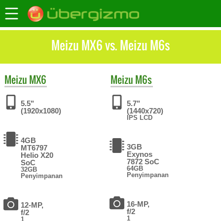
Meizu MX6 vs. Meizu M6s
Meizu
MX6
Meizu
M6s
5.5"
5.7"
(1920x1080)
(1440x720)
IPS LCD
4GB
3GB
MT6797
Exynos
Helio X20
7872 SoC
SoC
64GB
32GB
Penyimpanan
Penyimpanan
16-MP,
12-MP,
f/2
f/2
1
1