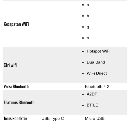
a
b
Kecepatan WiFi
g
n
Hotspot WiFi
Dua Band
Ciri wifi
WiFi Direct
Versi Bluetooth
Bluetooth 4.2
A2DP
Features Bluetooth
BT LE
Jenis konektor
USB Type C
Micro USB