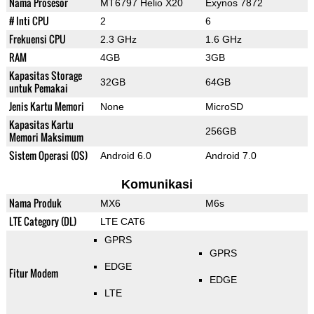
Nama Prosesor
MT6797 Helio X20
Exynos 7872
# Inti CPU
2
6
Frekuensi CPU
2.3 GHz
1.6 GHz
RAM
4GB
3GB
Kapasitas Storage
32GB
64GB
untuk Pemakai
Jenis Kartu Memori
None
MicroSD
Kapasitas Kartu
256GB
Memori Maksimum
Sistem Operasi (OS)
Android 6.0
Android 7.0
Komunikasi
Nama Produk
MX6
M6s
LTE Category (DL)
LTE CAT6
GPRS
GPRS
EDGE
Fitur Modem
EDGE
LTE