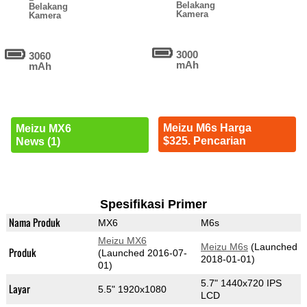
Belakang
Belakang
Kamera
Kamera
3000
3060
mAh
mAh
Meizu M6s Harga
Meizu MX6
$325. Pencarian
News (1)
Spesifikasi Primer
Nama Produk
MX6
M6s
Meizu MX6
Meizu M6s
(Launched
Produk
(Launched 2016-07-
2018-01-01)
01)
5.7" 1440x720 IPS
Layar
5.5" 1920x1080
LCD