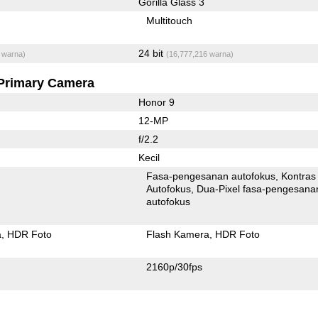
Gorilla Glass 3
Multitouch
24 bit
 warna)
(16,777,216 warna)
Primary Camera
Honor 9
12-MP
f/2.2
Kecil
Fasa-pengesanan autofokus
Kontras
Autofokus
Dua-Pixel fasa-pengesanan
autofokus
a
HDR Foto
Flash Kamera
HDR Foto
2160p/30fps