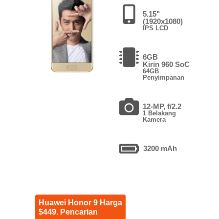
5.15"
(1920x1080)
IPS LCD
6GB
Kirin 960 SoC
64GB
Penyimpanan
12-MP, f/2.2
1 Belakang
Kamera
3200 mAh
Huawei Honor 9 Harga
$449. Pencarian