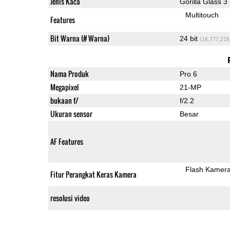
Jenis Kaca
Gorilla Glass 3
Multitouch
Features
Bit Warna (# Warna)
24 bit
(16,777,216
Nama Produk
Pro 6
Megapixel
21-MP
bukaan f/
f/2.2
Ukuran sensor
Besar
AF Features
Flash Kamer
Fitur Perangkat Keras Kamera
resolusi video