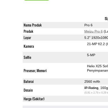
S
Nama Produk
Pro 6
Produk
Meizu Pro 6
(La
Layar
5.2" 1920x10
21-MP f/2.2
(
Kamera
5-MP
Selfie
Helio X25 So
Prosesor, Memori
Penyimpana
Baterai
2560 mAh
IP Rating
, 160
Desain
(5.81 x 2.79 x 0.29 
Harga (Sekitar)