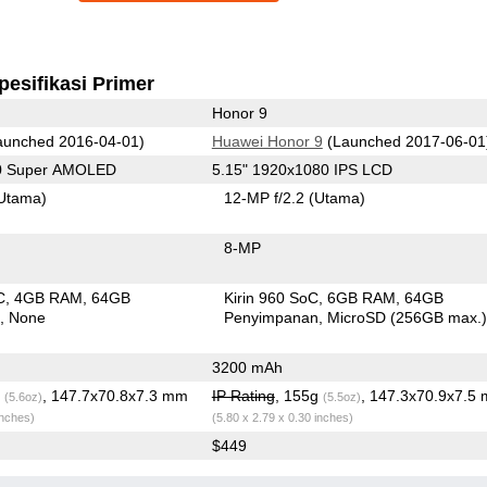
pesifikasi Primer
Honor 9
unched 2016-04-01)
Huawei Honor 9
(Launched 2017-06-01
80 Super AMOLED
5.15" 1920x1080 IPS LCD
Utama)
12-MP f/2.2
(Utama)
8-MP
C
4GB RAM
64GB
Kirin 960 SoC
6GB RAM
64GB
n
None
Penyimpanan
MicroSD (256GB max.
3200 mAh
g
, 147.7x70.8x7.3 mm
IP Rating
, 155g
, 147.3x70.9x7.5
(5.6oz)
(5.5oz)
inches)
(5.80 x 2.79 x 0.30 inches)
$449