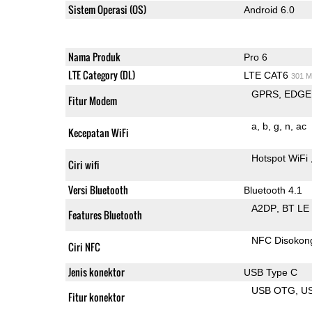
Sistem Operasi (OS)
Android 6.0
Nama Produk
Pro 6
LTE Category (DL)
LTE CAT6
301 M
GPRS
EDGE
Fitur Modem
a
b
g
n
ac
Kecepatan WiFi
Hotspot WiFi
Ciri wifi
Versi Bluetooth
Bluetooth 4.1
A2DP
BT LE
Features Bluetooth
NFC Disokon
Ciri NFC
Jenis konektor
USB Type C
USB OTG
U
Fitur konektor