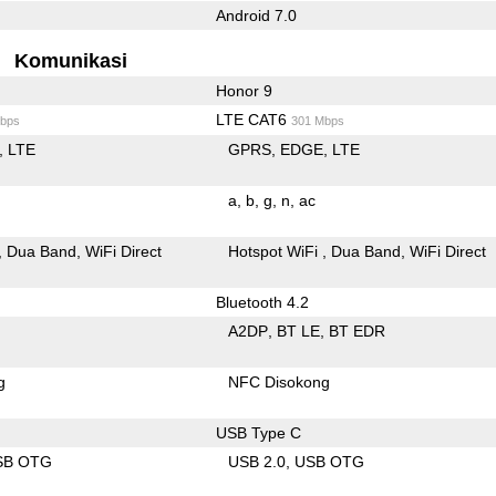
Android 7.0
Komunikasi
Honor 9
LTE CAT6
bps
301 Mbps
LTE
GPRS
EDGE
LTE
a
b
g
n
ac
Dua Band
WiFi Direct
Hotspot WiFi
Dua Band
WiFi Direct
Bluetooth 4.2
A2DP
BT LE
BT EDR
g
NFC Disokong
USB Type C
SB OTG
USB 2.0
USB OTG