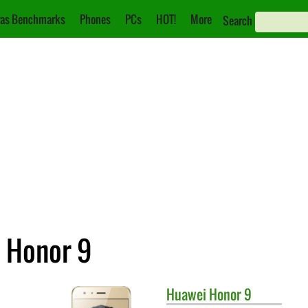
as Benchmarks
Phones
PCs
HOT!
More
Search
i Honor 9
Huawei
Honor 9