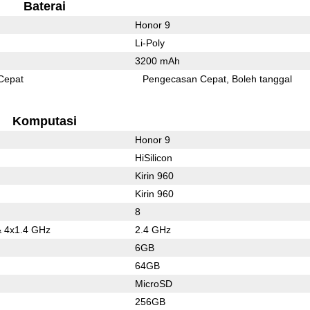
Baterai
Honor 9
Li-Poly
3200 mAh
Cepat
Pengecasan Cepat
Boleh tanggal
Komputasi
Honor 9
HiSilicon
Kirin 960
Kirin 960
8
& 4x1.4 GHz
2.4 GHz
6GB
64GB
MicroSD
256GB